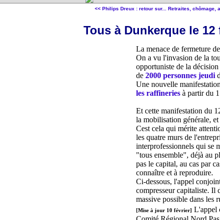
<< Philips Dreux : retour sur...
Retraites, chômage, a
Tous à Dunkerque le 12 f
La menace de fermeture de 
On a vu l'invasion de la to
opportuniste de la décision
de
2000 personnes jeudi
d
Une nouvelle manifestation 
les raffineries
à partir du 
Et cette manifestation du 12
la mobilisation générale, et
Cest cela qui mérite attenti
les quatre murs de l'entrepr
interprofessionnels qui se 
"tous ensemble", déjà au p
pas le capital, au cas par 
connaître et à reproduire.
Ci-dessous, l'appel conjoin
compresseur capitaliste. Il 
massive possible dans les r
L'appel 
[Mise à jour 10 février]
Comité Régional Nord Pas 