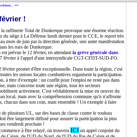
rrêtons... >>
évrier !
la raffinerie Total de Dunkerque provoque une énorme réaction.
ur du siège à La Défense lundi dernier pour le CCE, le report très
 au mois de juin par la direction générale, une autre manifestation
ans les rues de Dunkerque.
est prévue le 12 février, en attendant
la grève générale dans
17 février à l'appel d'une intersyndicale CGT-CFDT-SUD-FO.
 février promet d'être exceptionnelle. Dans toute la région, c'est
 toutes les unions locales combattives organisent la participation.
on, à titre d'exemple : un conflit pour l'emploi ne reste pas dans
ise, mais concerne toute une région, tous les secteurs
mobilisent activement. C'est véritablement la mise en oeuvre du
lan local, mais avec la compréhension commune qu'n n'affronte
cas, chacun dans son coin, mais ensemble ! Un exemple à faire
t de plusieurs UL, sur des bases de classe contre le rouleau
doit être largement diffusé pour assurer la participation la plus
ues vendredi prochain !
ICI
commence à être relayé, on trouvera
un appel conjoint du
de Calais, de l'UD du Nord, de l'UD du Pas de Calais et de