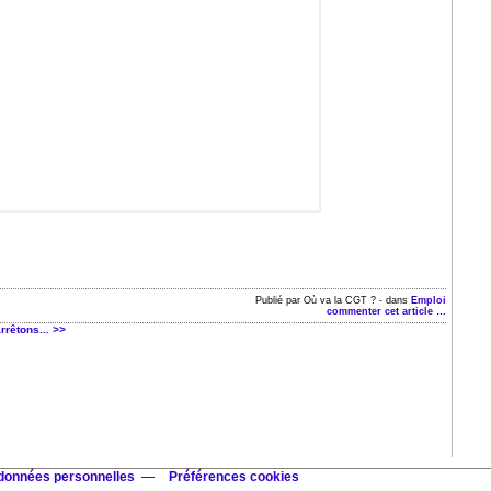
Publié par Où va la CGT ?
-
dans
Emploi
commenter cet article
…
rrêtons... >>
 données personnelles
Préférences cookies