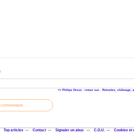
<< Philips Dreux : retour sur...
Retraites, chômage, a
n commentaire
Top articles
Contact
Signaler un abus
C.G.U.
Cookies et