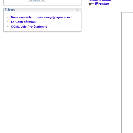
par
liberation
Liens
Nous contacter : ou-va-la-cgt@laposte.net
La Confédération
OCML Voie Prolétarienne