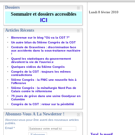
Dossiers
Lundi 8 février 2010
Sommaire et dossiers accessibles
ICI
Articles Récents
Bienvenue sur le blog "Où va la CGT ?"
Un autre bilan du 54ème Congrès de la CGT
Centrale de Gravelines : discrimination face
aux accidents dans la sous-traitance nucléaire
!
Quand les statistiques du gouvernement
dévoilent la vie de l'ouvrier.e
Quelques vidéos du 54ème Congrès
Congrès de la CGT : toujours les mêmes
contradictions
54ème Congrès : la FNIC une nouvelle fois à
l'offensive
54ème Congrès : la métallurgie Nord Pas de
Calais contre le réformisme
75 jours de grève dans une usine Goodyear en
Colombie
Congrès de la CGT : retour sur la pénibilité
Abonnez-Vous À La Newsletter !
Abonnez-vous pour être averti des nouveaux articles
publiés.
Email
Total, la manif