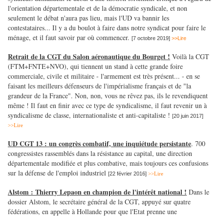
l'orientation départementale et de la démocratie syndicale, et non
seulement le débat n'aura pas lieu, mais l'UD va bannir les
contestataires... Il y a du boulot à faire dans notre syndicat pour faire le
ménage, et il faut savoir par où commencer.
[7 octobre 2019]
>>Lire
Retrait de la CGT du Salon aéronautique du Bourget !
Voilà la CGT
(FTM+FNTE+NVO), qui tiennent un stand à cette grande foire
commerciale, civile et militaire - l'armement est très présent... - en se
faisant les meilleurs défenseurs de l'impérialisme français et de "la
grandeur de la France". Non, non, vous ne rêvez pas, ils le revendiquent
même ! Il faut en finir avec ce type de syndicalisme, il faut revenir un à
syndicalisme de classe, internationaliste et anti-capitaliste !
[20 juin 2017]
>>Lire
UD CGT 13 : un congrès combatif, une inquiétude persistante
. 700
congressistes rassemblés dans la résistance au capital, une direction
départementale modifiée et plus combative, mais toujours ces confusions
sur la défense de l'emploi industriel
[22 février 2016]
>>Lire
Alstom : Thierry Lepaon en champion de l'intérêt national !
Dans le
dossier Alstom, le secrétaire général de la CGT, appuyé sur quatre
fédérations, en appelle à Hollande pour que l'Etat prenne une