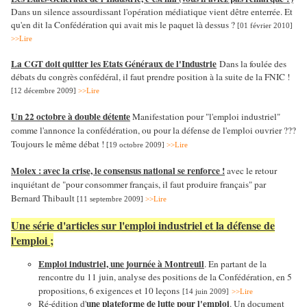
Dans un silence assourdissant l'opération médiatique vient dêtre enterrée. Et
qu'en dit la Confédération qui avait mis le paquet là dessus ?
[01 février 2010]
>>Lire
La CGT doit quitter les Etats Généraux de l'Industrie
Dans la foulée des
débats du congrès confédéral, il faut prendre position à la suite de la FNIC !
[12 décembre 2009]
>>Lire
Un 22 octobre à double détente
Manifestation pour "l'emploi industriel"
comme l'annonce la confédération, ou pour la défense de l'emploi ouvrier ???
Toujours le même débat !
[19 octobre 2009]
>>Lire
Molex : avec la crise, le consensus national se renforce !
avec le retour
inquiétant de "pour consommer français, il faut produire français" par
Bernard Thibault
[11 septembre 2009]
>>Lire
Une série d'articles sur l'emploi industriel et la défense de
l'emploi ;
Emploi industriel, une journée à Montreuil
. En partant de la
rencontre du 11 juin, analyse des positions de la Confédération, en 5
propositions, 6 exigences et 10 leçons
[14 juin 2009]
>>Lire
une plateforme de lutte pour l'emploi
Ré-édition d'
. Un document