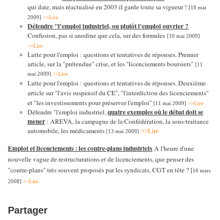
qui date, mais réactualisé en 2003 il garde toute sa vigueur !
[18 mai
2009]
>>Lire
Défendre "l'emploi industriel, ou plutôt l'emploi ouvrier ?
Confusion, pas si anodine que cela, sur des formules
[10 mai 2009]
>>Lire
Lutte pour l'emploi : questions et tentatives de réponses. Premier
article, sur la "prétendue" crise, et les "licenciements boursiers"
[11
mai 2009]
>>Lire
Lutte pour l'emploi : questions et tentatives de réponses. Deuxième
article sur "l'avis suspensif du CE", "l'interdiction des licenciements"
et "les investissements pour préserver l'emploi"
[11 mai 2009]
>>Lire
quatre exemples où le débat doit se
Défendre "l'emploi industriel,
mener
: AREVA, la campagne de la Confédération, la sous-traitance
automobile, les médicaments
>>Lire
[13 mai 2009]
Emploi et licenciements : les contre-plans industriels
A l'heure d'une
nouvelle vague de restructurations et de licenciements, que penser des
"contre-plans" très souvent proposés par les syndicats, CGT en tête ?
[
16 mars
2008]
>>Lire
Partager