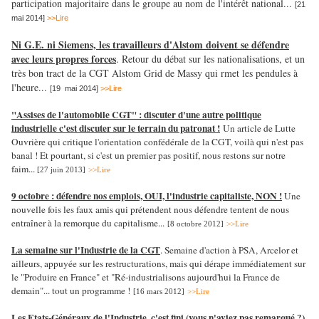
participation majoritaire dans le groupe au nom de l'intérêt national...
[21
mai 2014]
>>Lire
Ni G.E. ni Siemens, les travailleurs d'Alstom doivent se défendre
avec leurs propres forces
. Retour du débat sur les nationalisations, et un
très bon tract de la CGT Alstom Grid de Massy qui rmet les pendules à
l'heure...
[19 mai 2014]
>>Lire
"Assises de l'automobile CGT" : discuter d'une autre politique
industrielle c'est discuter sur le terrain du patronat !
Un article de Lutte
Ouvrière qui critique l'orientation confédérale de la CGT, voilà qui n'est pas
banal ! Et pourtant, si c'est un premier pas positif, nous restons sur notre
faim...
[27 juin 2013]
>>Lire
9 octobre : défendre nos emplois, OUI, l'industrie capitaliste, NON !
Une
nouvelle fois les faux amis qui prétendent nous défendre tentent de nous
entraîner à la remorque du capitalisme...
[8 octobre 2012]
>>Lire
La semaine sur l'Industrie de la CGT
. Semaine d'action à PSA, Arcelor et
ailleurs, appuyée sur les restructurations, mais qui dérape immédiatement sur
le "Produire en France" et "Ré-industrialisons aujourd'hui la France de
demain"... tout un programme !
[16 mars 2012]
>>Lire
Les Etats-Généraux de l'Industrie, c'est fini (vous n'aviez pas remarqué ?)