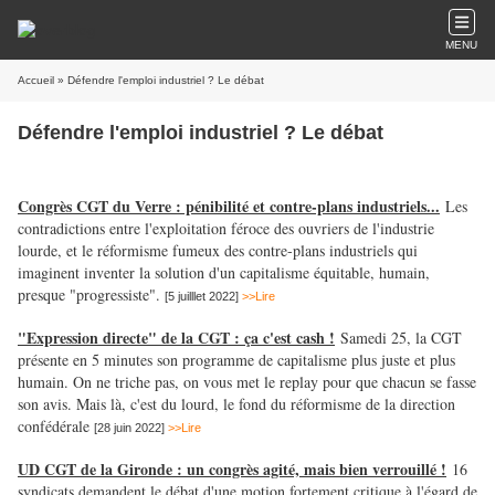
MENU
Accueil
» Défendre l'emploi industriel ? Le débat
Défendre l'emploi industriel ? Le débat
Congrès CGT du Verre : pénibilité et contre-plans industriels...
Les
contradictions entre l'exploitation féroce des ouvriers de l'industrie
lourde, et le réformisme fumeux des contre-plans industriels qui
imaginent inventer la solution d'un capitalisme équitable, humain,
presque "progressiste".
[5 juilllet 2022]
>>Lire
"Expression directe" de la CGT : ça c'est cash !
Samedi 25, la CGT
présente en 5 minutes son programme de capitalisme plus juste et plus
humain. On ne triche pas, on vous met le replay pour que chacun se fasse
son avis. Mais là, c'est du lourd, le fond du réformisme de la direction
confédérale
[28 juin 2022]
>>Lire
UD CGT de la Gironde : un congrès agité, mais bien verrouillé !
16
syndicats demandent le débat d'une motion fortement critique à l'égard de