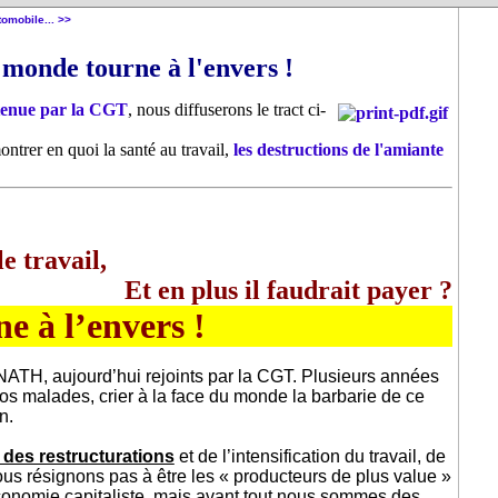
tomobile... >>
 monde tourne à l'envers !
tenue par la CGT
, nous diffuserons le tract ci-
montrer en quoi la santé au travail,
les destructions de l'amiante
e travail,
Et en plus il faudrait payer ?
e à l’envers !
NATH, aujourd’hui rejoints par la CGT. Plusieurs années
nos malades, crier à la face du monde la barbarie de ce
n.
 des restructurations
et de l’intensification du travail, de
nous résignons pas à être les « producteurs de plus value »
conomie capitaliste, mais avant tout nous sommes des