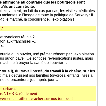
 affirmons au contraire que les bourgeois sont
’ils ont construite
.
lectivement, on fait du cas par cas, les visites médicales
amiantes, à l’image de toute la politique de Sarkozy : il
t, le marché, la concurrence, l’exploitation !
 ?
 et syndicats réunis ?
 non aux franchises »…
me.
ccourcie d’un ouvrier, usé prématurément par l’exploitation
lus qu’on paye ! Ce sont des revendications justes, mais
a machine à broyer la santé de l’ouvrier…
tous !), du travail posté, du travail à la chaîne, sur les
ais détruisent nos familles (divorces, enfants livrés à
nous rencontrons jour après jour…
 barbares !
ns VIVRE, réellement !
uvernement aillent cracher sur nos tombes !