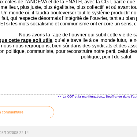
 côtés de l’ANDEVA et de la FNATH, avec la CGT, parce que notr
eilleur, plus juste, plus égalitaire, plus collectif, et où avant 
 ! Un monde où il faudra bouleverser tout le système productif 
 fait, qui respecte désormais l’intégrité de l’ouvrier, tant au pl
Et si les mots socialisme et communisme ont encore un sens, c’
Nous avons la rage de l’ouvrier qui subit cette vie de 
e cette rage soit utile
, qu’elle travaille à ce monde futur, le
 nous nous regroupons, bien sûr dans des syndicats et des asso
n politique, communiste, pour reconstruire notre parti, celui d
politique, point de salut !
<< La CGT et la manifestation...
Souffrance dans l'au
n commentaire
03/10/2008 22:14