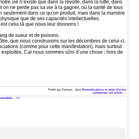
e vie n’existe que dans la révolte, dans la lutte, dans
tout on ne perde pas sa vie à la gagner, où la santé de tous
non seulement dans ce qu’on produit, mais dans la manière
an physique que de ses capacités intellectuelles.
est celui là que nous leur donnons !
sang de sueur et de poisons.
 nôtre, que nous construirons sur les décombres de celui-ci.
ciations (comme pour cette manifestation), mais surtout
es exploités. Car nous sommes sûrs d’une chose : hors de
Publié par Partisan
-
dans
Revendications et mots d'ordre
commenter cet article
…
tomobile... >>