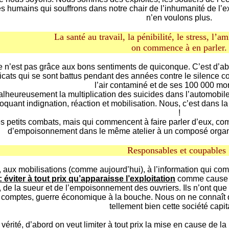
res humains qui souffrons dans notre chair de l’inhumanité de l’e
n’en voulons plus.
La santé au travail, la pénibilité, le stress, l’a
on commence à en parler.
e n’est pas grâce aux bons sentiments de quiconque. C’est d’abo
cats qui se sont battus pendant des années contre le silence c
l’air contaminé et de ses 100 000 mort
alheureusement la multiplication des suicides dans l’automobile 
voquant indignation, réaction et mobilisation. Nous, c’est dans la
!
 les petits combats, mais qui commencent à faire parler d’eux, co
d’empoisonnement dans le même atelier à un composé organi
Responsables et coupables 
, aux mobilisations (comme aujourd’hui), à l’information qui co
: éviter à tout prix qu’apparaisse l’exploitation
comme cause un
, de la sueur et de l’empoisonnement des ouvriers. Ils n’ont que 
it, comptes, guerre économique à la bouche. Nous on ne connaît q
tellement bien cette société capita
 vérité, d’abord on veut limiter à tout prix la mise en cause de la