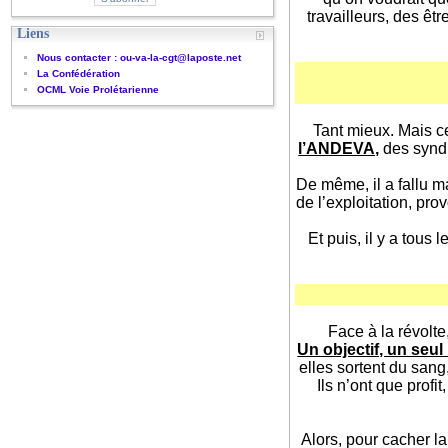
travailleurs, des êt
Liens
Nous contacter : ou-va-la-cgt@laposte.net
La Confédération
OCML Voie Prolétarienne
Tant mieux. Mais c
l’ANDEVA,
des syndi
De même, il a fallu m
de l’exploitation, pro
Et puis, il y a tous
Face à la révolte
Un objectif, un seul 
elles sortent du sang
Ils n’ont que prof
Alors, pour cacher la