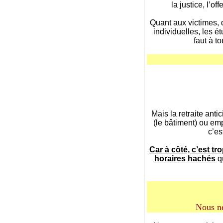
la justice, l’o
Quant aux victimes, d
individuelles, les é
faut à t
Mais la retraite anti
(le bâtiment) ou em
c’es
Car à côté, c’est tro
horaires hachés
qu
Nous ne