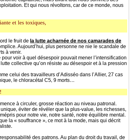
xploitation. Et qui nous révoltons, car de ce monde, nous
miante et les toxiques,
rd le fruit de
la lutte acharnée de nos camarades de
omplice. Aujourd’hui, plus personne ne nie le scandale de
s à venir.
pour voir à quel désespoir pouvait mener l’intensification
 lutte collective qu’on résiste au désespoir et à la pression
mme celui des travailleurs d’Adisséo dans l’Allier, 27 cas
que, le chloracétal C5, 9 morts…
!
mmence à circuler, grosse réaction au niveau patronal.
ique, éviter de révéler que la plus-value, les richesses,
mépris pour notre vie, notre santé, notre équilibre mental.
ue la « souffrance », ce mot à la mode, mais qui décrit
liste.
 responsabilité des patrons. Au plan du droit du travail, de