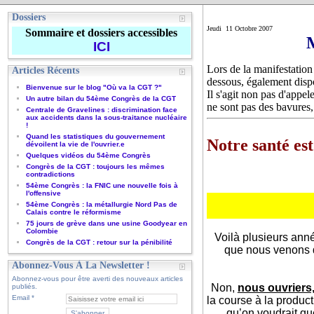
Dossiers
Jeudi 11 Octobre 2007
Sommaire et dossiers accessibles
M
ICI
Lors de la manifestation
Articles Récents
dessous, également dispo
Bienvenue sur le blog "Où va la CGT ?"
Il s'agit non pas d'appele
Un autre bilan du 54ème Congrès de la CGT
ne sont pas des bavures,
Centrale de Gravelines : discrimination face
aux accidents dans la sous-traitance nucléaire
!
Quand les statistiques du gouvernement
Notre santé est
dévoilent la vie de l'ouvrier.e
Quelques vidéos du 54ème Congrès
Congrès de la CGT : toujours les mêmes
contradictions
54ème Congrès : la FNIC une nouvelle fois à
l'offensive
54ème Congrès : la métallurgie Nord Pas de
Calais contre le réformisme
75 jours de grève dans une usine Goodyear en
Colombie
Voilà plusieurs ann
Congrès de la CGT : retour sur la pénibilité
que nous venons di
Abonnez-Vous À La Newsletter !
Abonnez-vous pour être averti des nouveaux articles
Non,
nous ouvriers,
publiés.
Email
la course à la produc
qu’on voudrait qu