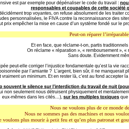
ffensive est par exemple pour dépénaliser le code du travail :
nous
responsables et coupables de cette société qu
écidément trop voyantes, on refuse absolument de les traiter col
tudes personnalisées, le FIVA contre la reconnaissance des sites 
out prix empêcher la mise en cause d’un système fondé sur le profi
Peut-on réparer l’irréparable
Et en face, que réclame-t-on, partis traditionnels
On réclame « réparation », « remboursement », «
Sans doute. Evidemment mê
cipée peut-elle corriger l’injustice fondamentale qu’est la vie ra
poisonnée par l’amiante ? L’argent, bien sûr, il ne manquerait p
t vraiment un minimum. Et en rester là, c’est au fond accepter l
p souvent le silence sur l’interdiction du travail de nuit (pour 
i non seulement nous détruisent physiquement et mentalement, m
eux-mêmes dans les cités…),
sur les multiples toxiques
que 
Nous ne voulons plus de ce monde de
Nous ne sommes pas des machines et nous voulo
 voulons plus mourir à petit feu et qu’en plus patronat et go