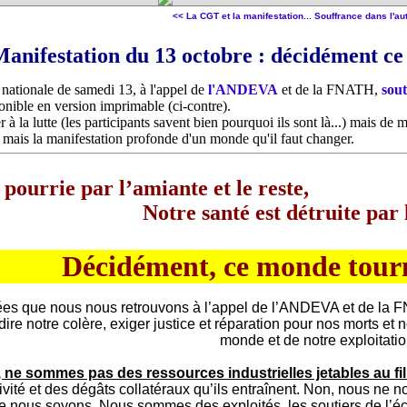
<< La CGT et la manifestation...
Souffrance dans l'au
anifestation du 13 octobre : décidément ce
 nationale de samedi 13, à l'appel de
l'ANDEVA
et de la FNATH,
sou
nible en version imprimable (ci-contre).
r à la lutte (les participants savent bien pourquoi ils sont là...) mais de 
 mais la manifestation profonde d'un monde qu'il faut changer.
 pourrie par l’amiante et le reste,
Notre santé est détruite par l
Décidément, ce monde tourn
ées que nous nous retrouvons à l’appel de l’ANDEVA et de la F
re notre colère, exiger justice et réparation pour nos morts et 
monde et de notre exploitatio
 ne sommes pas des ressources industrielles jetables au fil
tivité et des dégâts collatéraux qu’ils entraînent. Non, nous ne 
e nous soyons. Nous sommes des exploités, les soutiers de l’é