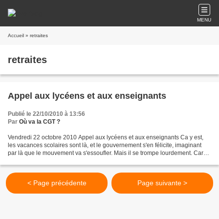
MENU
Accueil
» retraites
retraites
Appel aux lycéens et aux enseignants
Publié le 22/10/2010 à 13:56
Par
Où va la CGT ?
Vendredi 22 octobre 2010 Appel aux lycéens et aux enseignants Ca y est,
les vacances scolaires sont là, et le gouvernement s'en félicite, imaginant
par là que le mouvement va s'essoufler. Mais il se trompe lourdement. Car
désormais tous ces camarades,...
< Page précédente
Page suivante >