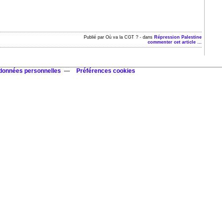
Publié par Où va la CGT ?
-
dans
Répression
Palestine
commenter cet article
…
 données personnelles
Préférences cookies