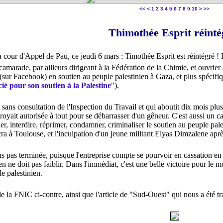
20
30
40
50
60
70
80
90
<<
<
1
2
3
4
5
6
7
8
9
10
>
>>
Thimothée Esprit réinté
a cour d'Appel de Pau, ce jeudi 6 mars : Timothée Esprit est réintégré ! E
marade, par ailleurs dirigeant à la Fédération de la Chimie, et ouvrier à
(sur Facebook) en soutien au peuple palestinien à Gaza, et plus spécifi
ié pour son soutien à la Palestine
").
sans consultation de l'Inspection du Travail et qui aboutit dix mois plu
croyait autorisée à tout pour se débarrasser d'un gêneur. C'est aussi un 
r, interdire, réprimer, condamner, criminaliser le soutien au peuple pale
ncra à Toulouse, et l'inculpation d'un jeune militant Elyas Dimzalene ap
ns pas terminée, puisque l'entreprise compte se pourvoir en cassation e
ien ne doit pas faiblir. Dans l'immédiat, c'est une belle victoire pour le
e palestinien.
e la FNIC ci-contre, ainsi que l'article de "Sud-Ouest" qui nous a été tr