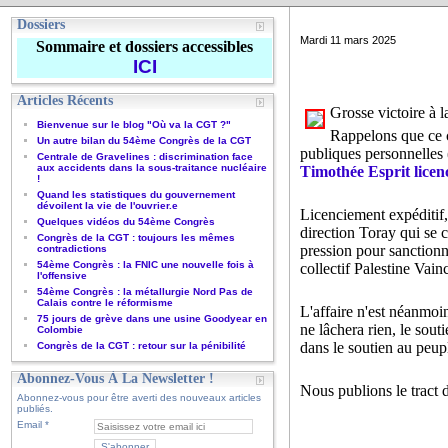
Dossiers
Mardi 11 mars 2025
Sommaire et dossiers accessibles
ICI
Articles Récents
Grosse victoire à l
Bienvenue sur le blog "Où va la CGT ?"
Rappelons que ce ca
Un autre bilan du 54ème Congrès de la CGT
publiques personnelles 
Centrale de Gravelines : discrimination face
aux accidents dans la sous-traitance nucléaire
Timothée Esprit licenc
!
Quand les statistiques du gouvernement
dévoilent la vie de l'ouvrier.e
Licenciement expéditif, 
Quelques vidéos du 54ème Congrès
direction Toray qui se 
Congrès de la CGT : toujours les mêmes
pression pour sanctionne
contradictions
54ème Congrès : la FNIC une nouvelle fois à
collectif Palestine Vai
l'offensive
54ème Congrès : la métallurgie Nord Pas de
Calais contre le réformisme
L'affaire n'est néanmoi
75 jours de grève dans une usine Goodyear en
ne lâchera rien, le sout
Colombie
dans le soutien au peupl
Congrès de la CGT : retour sur la pénibilité
Abonnez-Vous À La Newsletter !
Nous publions le tract d
Abonnez-vous pour être averti des nouveaux articles
publiés.
Email