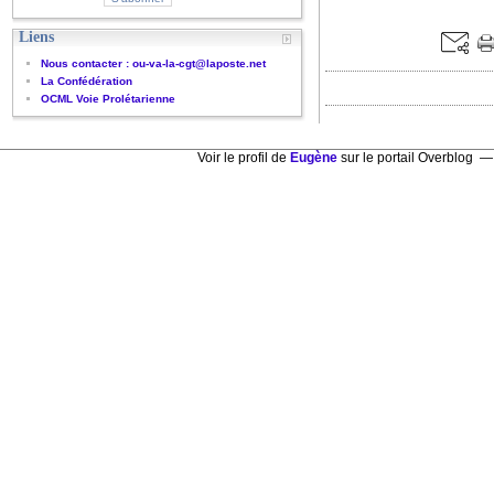
Liens
Nous contacter : ou-va-la-cgt@laposte.net
La Confédération
OCML Voie Prolétarienne
Voir le profil de
Eugène
sur le portail Overblog