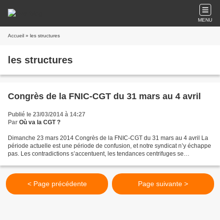
MENU
Accueil
» les structures
les structures
Congrès de la FNIC-CGT du 31 mars au 4 avril
Publié le 23/03/2014 à 14:27
Par
Où va la CGT ?
Dimanche 23 mars 2014 Congrès de la FNIC-CGT du 31 mars au 4 avril La
période actuelle est une période de confusion, et notre syndicat n’y échappe
pas. Les contradictions s’accentuent, les tendances centrifuges se
développent. Le dernier CCN en a été...
< Page précédente
Page suivante >