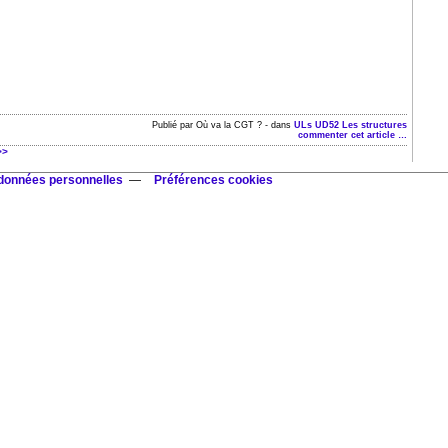
Publié par Où va la CGT ?
-
dans
ULs
UD52
Les structures
commenter cet article
…
0
>>
 données personnelles
Préférences cookies