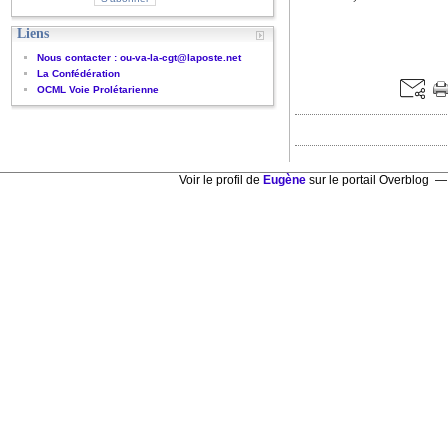
Liens
Nous contacter : ou-va-la-cgt@laposte.net
La Confédération
OCML Voie Prolétarienne
Voir le profil de
Eugène
sur le portail Overblog