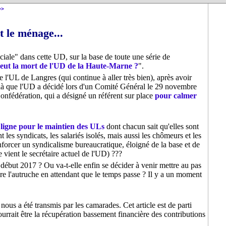
0
>>
t le ménage...
éciale" dans cette UD, sur la base de toute une série de
eut la mort de l'UD de la Haute-Marne ?
".
 l'UL de Langres (qui continue à aller très bien), après avoir
ilà que l'UD a décidé lors d'un Comité Général le 29 novembre
onfédération, qui a désigné un référent sur place
pour calmer
 ligne pour le maintien des ULs
dont chacun sait qu'elles sont
 les syndicats, les salariés isolés, mais aussi les chômeurs et les
nforcer un syndicalisme bureaucratique, éloigné de la base et de
 vient le secrétaire actuel de l'UD) ???
 début 2017 ? Ou va-t-elle enfin se décider à venir mettre au pas
e l'autruche en attendant que le temps passe ? Il y a un moment
ous a été transmis par les camarades. Cet article est de parti
ourrait être la récupération bassement financière des contributions