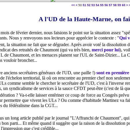
10
20
30
40
70
80
90
10
<<
<
50
51
52
53
54
55
56
57
58
59
60
>
A l'UD de la Haute-Marne, on fai
mois de février dernier, nous faisions le point sur la situation assez "sp
ants. Nous y renvoyons nos lecteurs pour apprécier le contexte : "
Qui v
 la situation ne fait que se dégrader. Après avoir voté la dissolution de
yndicat des retraités de Chaumont (qui va très bien,
merci pour lui
), vo
UL de Chaumont, et les menaces planent sur l'UL de Saint-Dizier... La C
 vouloir broncher...
re anciens secrétaires généraux de l'UD, une paille !)
sont en première
de l'échelon territorial, là où on rencontre au premier chef non seulement
 ULs comme semble le chercher le secrétaire de l'UD, c'est à l'inverse re
s, un syndicalisme de services à la sauce CFDT peut-être (c'est de là que
édération ? Va-t-elle laisser entériner ce coup de force au Congrès prévu
ur permettre que vivent les ULs ? Ou comme d'habitude Martinez va fair
tes du fédéralisme dans la CGT...
s un long article publié par le journal "L'Affranchi de Chaumont", qui n
u bon parti... Et même quand il suggère que la raison de la dissolution p
'impression que c'est crédible...