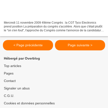
Mercredi 11 novembre 2009 49ème Congrès : la CGT Tyco Electronics
prend position La préparation du congrès s'accélère. Alors que c'était plutôt
le "on s'en fout", l'approche du Congrès comme l'annonce de la candidature
de JP Delannoy stimule le débat,...
< Page précédente
Page suivante >
Hébergé par Overblog
Top articles
Pages
Contact
Signaler un abus
C.G.U.
Cookies et données personnelles