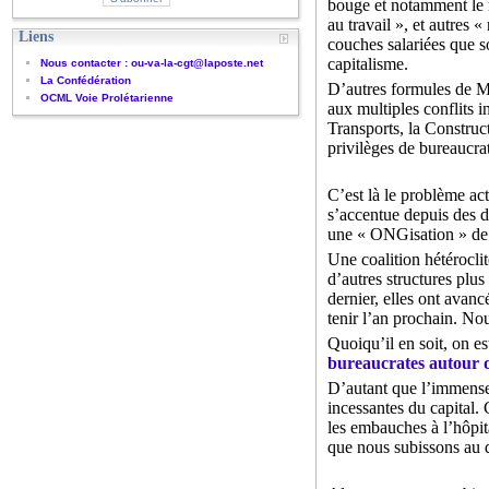
bouge et notamment le mo
au travail », et autres 
Liens
couches salariées que so
capitalisme.
Nous contacter : ou-va-la-cgt@laposte.net
La Confédération
D’autres formules de Mar
OCML Voie Prolétarienne
aux multiples conflits 
Transports, la Construc
privilèges de bureaucr
C’est là le problème act
s’accentue depuis des d
une « ONGisation » de l
Une coalition hétérocli
d’autres structures plus 
dernier, elles ont avanc
tenir l’an prochain. N
Quoiqu’il en soit, on 
bureaucrates autour d
D’autant que l’immense 
incessantes du capital. C
les embauches à l’hôpital
que nous subissons au 