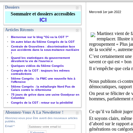
Dossiers
Mercredi 1er juin 2022
Sommaire et dossiers accessibles
ICI
Articles Récents
Martinez vient de f
Bienvenue sur le blog "Où va la CGT ?"
remplacer. Illustre
Un autre bilan du 54ème Congrès de la CGT
regroupement « Plus ja
Centrale de Gravelines : discrimination face
de la société », autrem
aux accidents dans la sous-traitance nucléaire
!
C’est certainement une 
Quand les statistiques du gouvernement
savent ce qui est « bon
dévoilent la vie de l'ouvrier.e
Quelques vidéos du 54ème Congrès
Il n’empêche que cela n’
Congrès de la CGT : toujours les mêmes
contradictions
54ème Congrès : la FNIC une nouvelle fois à
Nous publions ci-contre 
l'offensive
démocratiques, rapport 
54ème Congrès : la métallurgie Nord Pas de
Calais contre le réformisme
On peut se féliciter de
75 jours de grève dans une usine Goodyear en
Colombie
hommes, parfaitement ré
Congrès de la CGT : retour sur la pénibilité
Ce qu’il va falloir juger
Abonnez-Vous À La Newsletter !
Et soyons clairs, même s
Abonnez-vous pour être averti des nouveaux articles
publiés.
d’abord sur le rapport 
Email
générations ou catégor