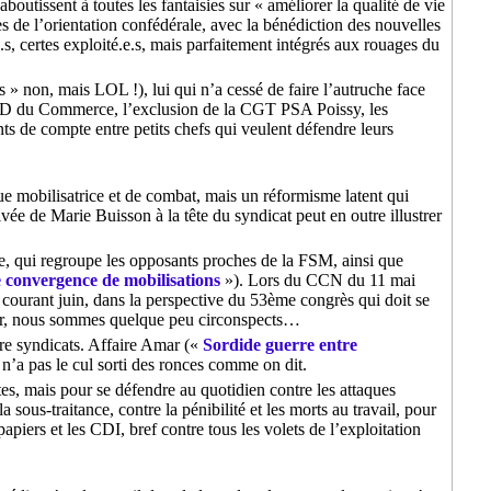
outissent à toutes les fantaisies sur « améliorer la qualité de vie
ses de l’orientation confédérale, avec la bénédiction des nouvelles
e.s, certes exploité.e.s, mais parfaitement intégrés aux rouages du
is » non, mais LOL !), lui qui n’a cessé de faire l’autruche face
la FD du Commerce, l’exclusion de la CGT PSA Poissy, les
ts de compte entre petits chefs qui veulent défendre leurs
ique mobilisatrice et de combat, mais un réformisme latent qui
ée de Marie Buisson à la tête du syndicat peut en outre illustrer
lle, qui regroupe les opposants proches de la FSM, ainsi que
e convergence de mobilisations
»). Lors du CCN du 11 mai
é courant juin, dans la perspective du 53ème congrès qui doit se
ncer, nous sommes quelque peu circonspects…
re syndicats. Affaire Amar («
Sordide guerre entre
n’a pas le cul sorti des ronces comme on dit.
es, mais pour se défendre au quotidien contre les attaques
la sous-traitance, contre la pénibilité et les morts au travail, pour
 papiers et les CDI, bref contre tous les volets de l’exploitation