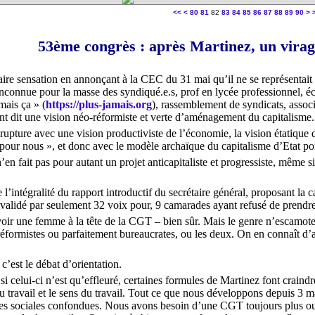
10
20
30
40
50
60
70
10
20
30
40
50
60
70
80
90
10
11
12
13
14
<<
<
80
81
82
83
84
85
86
87
88
89
90
>
53ème congrès : après Martinez, un virag
aire sensation en annonçant à la CEC du 31 mai qu’il ne se représentait
 inconnue pour la masse des syndiqué.e.s, prof en lycée professionnel, é
mais ça » (
https://plus-jamais.org
), rassemblement de syndicats, asso
ent dit une vision néo-réformiste et verte d’aménagement du capitalisme.
rupture avec une vision productiviste de l’économie, la vision étatique 
 pour nous », et donc avec le modèle archaïque du capitalisme d’Etat por
en fait pas pour autant un projet anticapitaliste et progressiste, même s
l’intégralité du rapport introductif du secrétaire général, proposant la
validé par seulement 32 voix pour, 9 camarades ayant refusé de prendre 
 voir une femme à la tête de la CGT – bien sûr. Mais le genre n’escamote
formistes ou parfaitement bureaucrates, ou les deux. On en connaît d’a
 c’est le débat d’orientation.
i celui-ci n’est qu’effleuré, certaines formules de Martinez font craindre
au travail et le sens du travail. Tout ce que nous développons depuis 3 
ies sociales confondues. Nous avons besoin d’une CGT toujours plus ouv