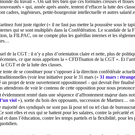
nde du travail ». On sait très bien que ces formules creuses et floues ab
« nouveautés » qui, année après année, tentent d’effacer la lutte des clas
nt cadres, ingénieurs, petite-bourgeoisie intellectuelle et autres salarié.
tinez font juste rigoler (« il ne faut pas mettre la poussière sous le tap
internes qui se sont multipliés dans la Confédération. Le scandale de 
tion, la FILPAC, on ne compte plus les guérillas internes et les règlemen
ates…
uel de la CGT : il n’y a plus d’orientation claire et nette, plus de polit
écennies, ce que nous appelons la « CFDTisation de la CGT ». Et l’arriv
a CGT et de la lutte des classes.
te tente de se constituer pour s’opposer à la direction confédérale actue
traditionnelles (voir leur initiative pour le 31 mars («
31 mars : étrang
é un projet de texte ouvertement oppositionnel – qui devrait être finalis
ous attendrons de voir le contenu de cette opposition pour nous prono
est évidemment rentré dans une séquence d’affrontement majeur dans not
’un viol
»), sortie du bois des opposants, succession de Martinez… on 
majorité des syndiqués ne sont pas là pour tel ou tel clan de bureaucrat
e sont elles et eux qui se battent pour les salaires, contre la précarité et 
 et dans l’éducation, contre les temps partiels et la flexibilité, pour les
quotidien.