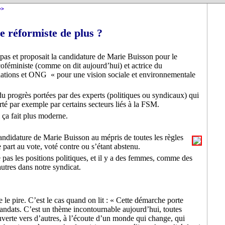
0
0
0
0
0
0
0
0
0
00
00
00
00
00
>>
e réformiste de plus ?
 pas et proposait la candidature de Marie Buisson pour le
coféministe (comme on dit aujourd’hui) et actrice du
ciations et ONG « pour une vision sociale et environnementale
du progrès portées par des experts (politiques ou syndicaux) qui
té par exemple par certains secteurs liés à la FSM.
i ça fait plus moderne.
 candidature de Marie Buisson au mépris de toutes les règles
part au vote, voté contre ou s’étant abstenu.
 pas les positions politiques, et il y a des femmes, comme des
utres dans notre syndicat.
 le pire. C’est le cas quand on lit : « Cette démarche porte
mandats. C’est un thème incontournable aujourd’hui, toutes
erte vers d’autres, à l’écoute d’un monde qui change, qui