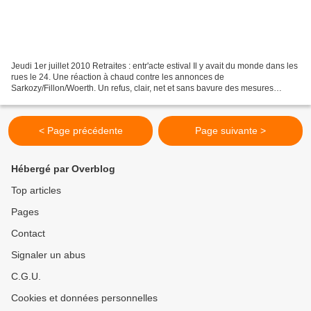
Jeudi 1er juillet 2010 Retraites : entr'acte estival Il y avait du monde dans les
rues le 24. Une réaction à chaud contre les annonces de
Sarkozy/Fillon/Woerth. Un refus, clair, net et sans bavure des mesures
prévues. Le refus de payer la crise, de devoir...
< Page précédente
Page suivante >
Hébergé par Overblog
Top articles
Pages
Contact
Signaler un abus
C.G.U.
Cookies et données personnelles