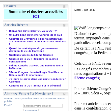
Dossiers
Mardi 2 juin 2026
Sommaire et dossiers accessibles
ICI
Articles Récents
Voilà longtemps que 
Bienvenue sur le blog "Où va la CGT ?"
D’abord et avant tout pa
Un autre bilan du 54ème Congrès de la CGT
terrain, impliqués dans
Centrale de Gravelines : discrimination face
aux accidents dans la sous-traitance nucléaire
particulier, et cela com
!
De ce fait, la FNIC rest
Quand les statistiques du gouvernement
dévoilent la vie de l'ouvrier.e
congrès que la Fédérati
Quelques vidéos du 54ème Congrès
Congrès de la CGT : toujours les mêmes
contradictions
Cela dit, la FNIC revend
54ème Congrès : la FNIC une nouvelle fois à
l'offensive
Et Congrès confédéral a
54ème Congrès : la métallurgie Nord Pas de
rares organisations à «
Calais contre le réformisme
52ème congrès
).
75 jours de grève dans une usine Goodyear en
Colombie
Congrès de la CGT : retour sur la pénibilité
Pour ce 54ème Congrès,
le « 100% Sécu », objet 
Abonnez-Vous À La Newsletter !
Abonnez-vous pour être averti des nouveaux articles
publiés.
Pour cet article, nous 
Email
dans la confédération, 