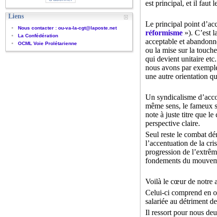
est principal, et il faut 
Liens
Le principal point d’ac
Nous contacter : ou-va-la-cgt@laposte.net
réformisme
»). C’est l
La Confédération
acceptable et abandonne
OCML Voie Prolétarienne
ou la mise sur la touche
qui devient unitaire etc
nous avons par exemple 
une autre orientation qu
Un syndicalisme d’acco
même sens, le fameux s
note à juste titre que l
perspective claire.
Seul reste le combat dém
l’accentuation de la cr
progression de l’extrême
fondements du mouveme
Voilà le cœur de notre
Celui-ci comprend en ou
salariée au détriment d
Il ressort pour nous deu