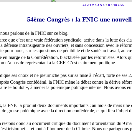
20
30
40
50
60
70
80
90
100
200
300
400
500
600
700
800
900
1000
1100
1200
1300
1400
<<
<
1
2
3
4
5
6
7
8
9
10
>
>>
54ème Congrès : la FNIC une nouvelle 
nous parlons de la FNIC sur ce blog.
rce que c’est une vraie fédération syndicale, active dans la lutte des cl
 la défense intransigeante des ouvriers, et sans concession avec le réfo
pte pour nous, sur les questions de pénibilité et de santé au travail, au c
e en marge de la Confédération, blacklistée par les réformistes. Alors qu
on n’a pas de représentant à la CEF. C’est clairement politique.
ique ses choix et ne pleurniche pas sur sa mise à l’écart, forte de ses 2
près Congrès confédéral, la FNIC mène le débat contre la dérive réform
 faire le boulot », à mener la polémique politique interne. Nous avons eu
 la FNIC a produit deux documents importants : au mois de mars une cr
de grosse polémique avec la direction confédérale, et qui fera l’objet d’
en restons donc au document critique du document d’orientation du 9 m
c’est tristounet… et tout à l’honneur de la Chimie. Nous ne partageons p