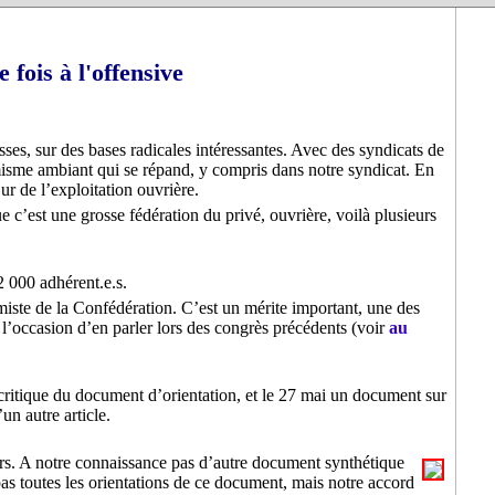
fois à l'offensive
asses, sur des bases radicales intéressantes. Avec des syndicats de
rmisme ambiant qui se répand, y compris dans notre syndicat. En
œur de l’exploitation ouvrière.
e c’est une grosse fédération du privé, ouvrière, voilà plusieurs
2 000 adhérent.e.s.
iste de la Confédération. C’est un mérite important, une des
 l’occasion d’en parler lors des congrès précédents (voir
au
itique du document d’orientation, et le 27 mai un document sur
un autre article.
ars. A notre connaissance pas d’autre document synthétique
as toutes les orientations de ce document, mais notre accord