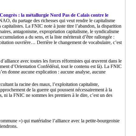
ongrès : la métallurgie Nord Pas de Calais contre le
s NAO, du partage des richesses qui veut rendre le capitalisme
apitalistes. La FNIC note à juste titre l’abandon, la disparition
nnaires, antagonisme, expropriation capitalisme, le syndicalisme
cumulation a du sens, et la liste mériterait d’être rallongée :
loitation ouvrière… Derrière le changement de vocabulaire, c’est
lliance avec toutes les forces réformistes qui œuvrent dans le
ent d’Orientation Confédéral, tout le contenu est là). La FNIC
is n’en donne aucune explication : aucune analyse, aucune
cultant la racine des maux, l’exploitation capitaliste,
rapprochement de la guerre qui poussent nécessairement à la
ous, ni la FNIC ne sommes les premiers à le dire, c’est un des
mmune ») qui matérialise l’alliance avec la petite-bourgeoisie
viendrons.