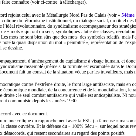
le faire connaître (voir ci-contre, à télécharger).
cord rejoint celui avec la Métallurgie Nord Pas de Calais (voir «
54ème C
a critique du réformisme institutionnel, du dialogue social, du rituel de
 l’idéal révolutionnaire, du syndicalisme accompagnateur des stratégies c
 de « mots » qui ont du sens, symboliques : lutte des classes, révolutio
. Les mots ne sont bien sûrs que des mots, des symboles relatifs, mais l’ac
noté la quasi disparition du mot « pénibilité », représentation de l’exp
i se dessine.
mpagnement, d’aménagement du capitalisme à visage humain, et donc d’a
yndicalisme rassemblé (même si la formule est escamotée dans le Docum
e document fait un constat de la situation vécue par les travailleurs, ma
ocratique contre l’extrême-droite, le front large antifasciste, mais en oc
ise économique mondiale, de la concurrence et de la mondialisation, le 
-droite : le seul combat antifasciste qui vaille est anticapitaliste. Ni n
nt communiste depuis les années 1930.
 accord avec ce document.
tre une critique du rapprochement avec la FSU (la fameuse « maison co
e la classe ouvrière. Et la défense du « 100% Sécu », sur lequel nous re
x désaccords, qui restent secondaires au regard des points positifs