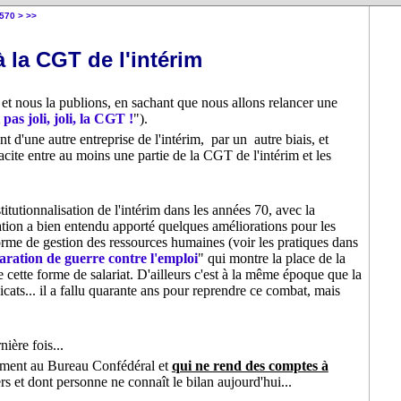
580
590
600
700
800
900
1000
1100
1200
1300
1400
570
>
>>
 la CGT de l'intérim
) et nous la publions, en sachant que nous allons relancer une
pas joli, joli, la CGT !
").
t d'une autre entreprise de l'intérim, par un autre biais, et
cite entre au moins une partie de la CGT de l'intérim et les
stitutionnalisation de l'intérim dans les années 70, avec la
iation a bien entendu apporté quelques améliorations pour les
forme de gestion des ressources humaines (voir les pratiques dans
aration de guerre contre l'emploi
" qui montre la place de la
cette forme de salariat. D'ailleurs c'est à la même époque que la
cats... il a fallu quarante ans pour reprendre ce combat, mais
ière fois...
ctement au Bureau Confédéral et
qui ne rend des comptes à
rs et dont personne ne connaît le bilan aujourd'hui...