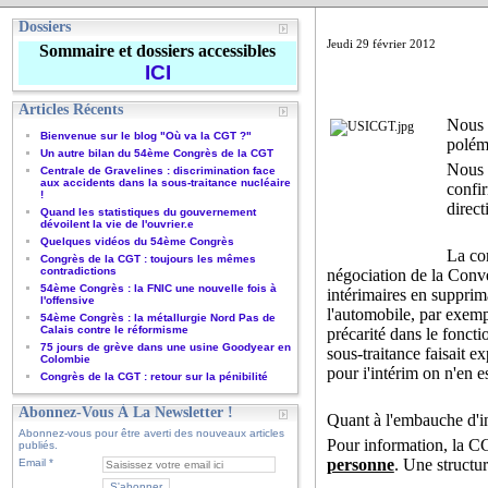
Dossiers
Jeudi 29 février 2012
Sommaire et dossiers accessibles
ICI
Articles Récents
Nous a
Bienvenue sur le blog "Où va la CGT ?"
polémi
Un autre bilan du 54ème Congrès de la CGT
Nous r
Centrale de Gravelines : discrimination face
aux accidents dans la sous-traitance nucléaire
confir
!
direct
Quand les statistiques du gouvernement
dévoilent la vie de l'ouvrier.e
Quelques vidéos du 54ème Congrès
La con
Congrès de la CGT : toujours les mêmes
contradictions
négociation de la Conve
54ème Congrès : la FNIC une nouvelle fois à
intérimaires en supprim
l'offensive
l'automobile, par exemp
54ème Congrès : la métallurgie Nord Pas de
Calais contre le réformisme
précarité dans le fonct
75 jours de grève dans une usine Goodyear en
sous-traitance faisait 
Colombie
pour i'intérim on n'en e
Congrès de la CGT : retour sur la pénibilité
Abonnez-Vous À La Newsletter !
Quant à l'embauche d'in
Abonnez-vous pour être averti des nouveaux articles
Pour information, la CG
publiés.
personne
. Une structur
Email