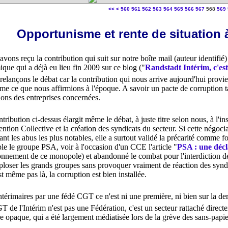
500
510
520
530
540
550
<<
<
560
561
562
563
564
565
566
567
568
569
Opportunisme et rente de situation à
vons reçu la contribution qui suit sur notre boîte mail (auteur identifié
que qui a déjà eu lieu fin 2009 sur ce blog ("
Randstadt Intérim, c'est 
elançons le débat car la contribution qui nous arrive aujourd'hui provien
me ce que nous affirmions à l'époque. A savoir un pacte de corruption ta
ions des entreprises concernées.
tribution ci-dessus élargit même le débat, à juste titre selon nous, à l'in
ntion Collective et la création des syndicats du secteur. Si cette négoc
ant les abus les plus notables, elle a surtout validé la précarité comme 
le le groupe PSA, voir à l'occasion d'un CCE l'article "
PSA : une décl
ionnement de ce monopole) et abandonné le combat pour l'interdiction de 
exploser les grands groupes sans provoquer vraiment de réaction des syndi
st même pas là, la corruption est bien installée.
térimaires par une fédé CGT ce n'est ni une première, ni bien sur la dern
T de l'Intérim n'est pas une Fédération, c'est un secteur rattaché dire
e opaque, qui a été largement médiatisée lors de la grève des sans-papie