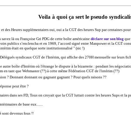
Voila à quoi ça sert le pseudo syndical
re et des Heures supplémentaires oui, oui a la CGT des heures Sup par centaines
savez là ou Françoise Gri PDG de cette boîte américaine
déclare sur son blog
que 
oirs publics s’enclencha et en 1969, l’accord signé entre Manpower et la CGT const
ntérim était en quelque sorte institutionnalisé " (sic !)
s Délégués syndicaux CGT de l'Intérim, qui affiche des 270H mensuelle sur leurs fich
autre boîte d'Intérim où l'étrange le dispute à la bizarrerie : pendant les négociat
im en tant que Webmaster (??) à cette même Fédération CGT de l'intérim (??)
n ? Donnant donnant ou gagnant gagnant ? Pour quels raisons ??
réponse peut être ?
res dans ses FD, Tous on croyait que la CGT luttait contre les heures Sups et la préca
térimaires de base eux.......
S sont devenus fous !!