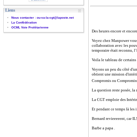
Liens
Nous contacter : ou-va-la-cgt@laposte.net
La Confédération
OCML Voie Prolétarienne
Des heures encore et enco
Voyez chez Manpower vous 
collaboration avec les pouv
temporaire était reconnu, l’i
Voila le tableau de certain
Voyons un peu du côté d'une 
obtient une mission d'intér
Compromis ou Compromissio
La question reste posée, la 
La CGT emploie des Intérimai
Et pendant ce temps là les in
Bernard revieeeeent, car IL
Barbe a papa .