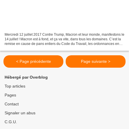
Mercredi 12 juillet 2017 Contre Trump, Macron et leur monde, manifestons le
14 juillet ! Macron est à fond, et ça va vite, dans tous les domaines. C’est la
remise en cause de pans entiers du Code du Travail, les ordonnances en
cours, la hausse de la CSG,...
< Page précédente
Page suivante >
Hébergé par Overblog
Top articles
Pages
Contact
Signaler un abus
C.G.U.