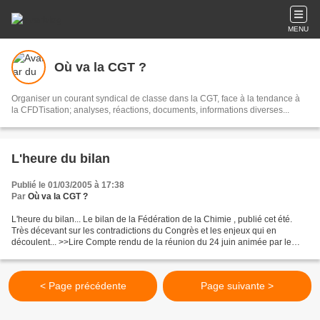
MENU
Où va la CGT ?
Organiser un courant syndical de classe dans la CGT, face à la tendance à
la CFDTisation; analyses, réactions, documents, informations diverses...
L'heure du bilan
Publié le 01/03/2005 à 17:38
Par
Où va la CGT ?
L'heure du bilan... Le bilan de la Fédération de la Chimie , publié cet été.
Très décevant sur les contradictions du Congrès et les enjeux qui en
découlent... >>Lire Compte rendu de la réunion du 24 juin animée par le
bulletin "La CGT n'est-elle pas en...
< Page précédente
Page suivante >