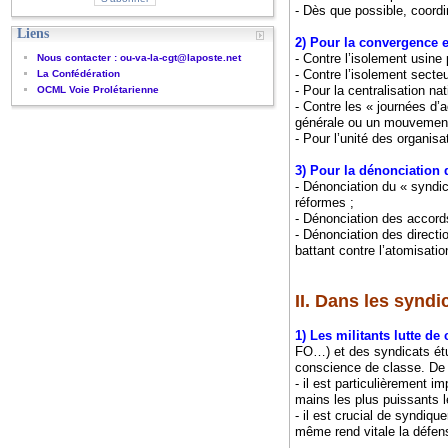
- Dès que possible, coordi
Liens
2) Pour la convergence et
- Contre l’isolement usine
Nous contacter : ou-va-la-cgt@laposte.net
- Contre l’isolement secteu
La Confédération
- Pour la centralisation n
OCML Voie Prolétarienne
- Contre les « journées d’
générale ou un mouvement
- Pour l’unité des organisa
3) Pour la dénonciation 
- Dénonciation du « syndi
réformes ;
- Dénonciation des accords
- Dénonciation des directi
battant contre l’atomisatio
II. Dans les syndi
1) Les militants lutte de
FO…) et des syndicats étudi
conscience de classe. De 
- il est particulièrement 
mains les plus puissants l
- il est crucial de syndiqu
même rend vitale la défens