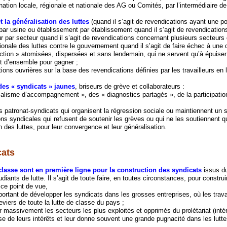
nation locale, régionale et nationale des AG ou Comités, par l’intermédiaire 
 la généralisation des luttes
(quand il s’agit de revendications ayant une po
 par usine ou établissement par établissement quand il s’agit de revendication
r par secteur quand il s’agit de revendications concernant plusieurs secteurs o
ationale des luttes contre le gouvernement quand il s’agit de faire échec à un
action » atomisées, dispersées et sans lendemain, qui ne servent qu’à épuiser l
 d’ensemble pour gagner ;
tions ouvrières sur la base des revendications définies par les travailleurs en l
des « syndicats » jaunes
, briseurs de grève et collaborateurs :
calisme d’accompagnement », des « diagnostics partagés », de la participatio
 patronat-syndicats qui organisent la régression sociale ou maintiennent un st
ons syndicales qui refusent de soutenir les grèves ou qui ne les soutiennent q
n des luttes, pour leur convergence et leur généralisation.
cats
 classe sont en première ligne pour la construction des syndicats
issus du
ants de lutte. Il s’agit de toute faire, en toutes circonstances, pour construi
ce point de vue,
important de développer les syndicats dans les grosses entreprises, où les trav
eviers de toute la lutte de classe du pays ;
er massivement les secteurs les plus exploités et opprimés du prolétariat (inté
e de leurs intérêts et leur donne souvent une grande pugnacité dans les lutte