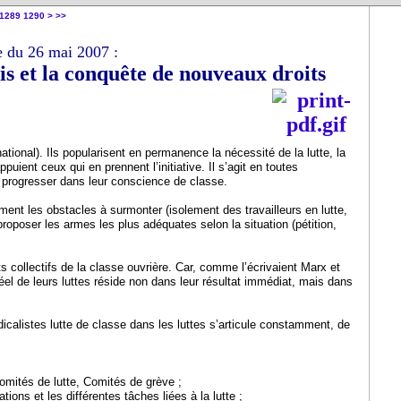
1300
1400
1289
1290
>
>>
e du 26 mai 2007 :
s et la conquête de nouveaux droits
ational). Ils popularisent en permanence la nécessité de la lutte, la
ppuient ceux qui en prennent l’initiative. Il s’agit en toutes
, à progresser dans leur conscience de classe.
ment les obstacles à surmonter (isolement des travailleurs en lutte,
roposer les armes les plus adéquates selon la situation (pétition,
s collectifs de la classe ouvrière. Car, comme l’écrivaient Marx et
el de leurs luttes réside non dans leur résultat immédiat, mais dans
dicalistes lutte de classe dans les luttes s’articule constamment, de
omités de lutte, Comités de grève ;
ons et les différentes tâches liées à la lutte ;