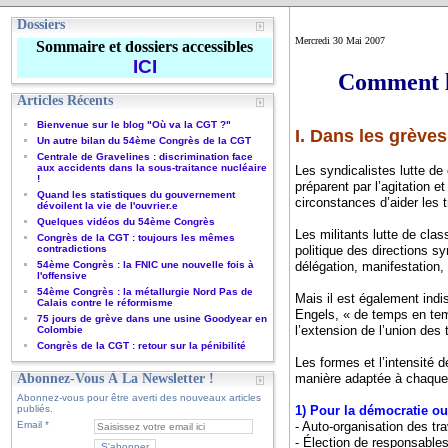
Dossiers
Mercredi 30 Mai 2007
Sommaire et dossiers accessibles
ICI
Comment lu
Articles Récents
Bienvenue sur le blog "Où va la CGT ?"
I. Dans les grève
Un autre bilan du 54ème Congrès de la CGT
Centrale de Gravelines : discrimination face
aux accidents dans la sous-traitance nucléaire
Les syndicalistes lutte de 
!
préparent par l’agitation et
Quand les statistiques du gouvernement
circonstances d’aider les t
dévoilent la vie de l'ouvrier.e
Quelques vidéos du 54ème Congrès
Les militants lutte de cla
Congrès de la CGT : toujours les mêmes
contradictions
politique des directions s
54ème Congrès : la FNIC une nouvelle fois à
délégation, manifestation,
l'offensive
54ème Congrès : la métallurgie Nord Pas de
Mais il est également indis
Calais contre le réformisme
Engels, « de temps en temp
75 jours de grève dans une usine Goodyear en
l’extension de l’union des t
Colombie
Congrès de la CGT : retour sur la pénibilité
Les formes et l’intensité d
Abonnez-Vous À La Newsletter !
manière adaptée à chaque 
Abonnez-vous pour être averti des nouveaux articles
publiés.
1) Pour la démocratie ouv
Email
- Auto-organisation des t
- Élection de responsables