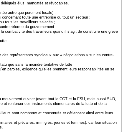
de délégués élus, mandatés et révocables.
rtée autre que purement locale) :
s concernant toute une entreprise ou tout un secteur ;
u tous les travailleurs salariés ;
e contre-réforme du gouvernement ;
a combativité des travailleurs quand il s’agit de construire une grève
utte.
n des représentants syndicaux aux « négociations » sur les contre-
atu quo sans la moindre tentative de lutte ;
u’en paroles, exigence qu’elles prennent leurs responsabilités en se
 mouvement ouvrier (avant tout la CGT et la FSU, mais aussi SUD,
re et renforcer ces instruments élémentaires de la lutte et de la
ailleurs sont nombreux et concentrés et détiennent ainsi entre leurs
rimaires et précaires, immigrés, jeunes et femmes), car leur situation
s.