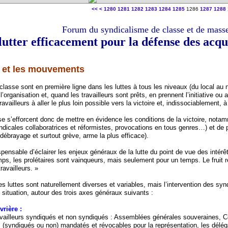
1200
1210
1220
1230
1240
1250
1260
1270
<<
<
1280
1281
1282
1283
1284
1285
1286
1287
1288
Forum du syndicalisme de classe et de mass
tter efficacement pour la défense des acqui
s et les mouvements
classe sont en première ligne dans les luttes à tous les niveaux (du local au n
 l’organisation et, quand les travailleurs sont prêts, en prennent l’initiative ou a
ravailleurs à aller le plus loin possible vers la victoire et, indissociablement
sse s’efforcent donc de mettre en évidence les conditions de la victoire, notam
yndicales collaboratrices et réformistes, provocations en tous genres…) et de p
 débrayage et surtout grève, arme la plus efficace).
pensable d’éclairer les enjeux généraux de la lutte du point de vue des intérêt
s, les prolétaires sont vainqueurs, mais seulement pour un temps. Le fruit ré
ravailleurs. »
es luttes sont naturellement diverses et variables, mais l’intervention des syn
situation, autour des trois axes généraux suivants :
rière :
ravailleurs syndiqués et non syndiqués : Assemblées générales souveraines, C
 (syndiqués ou non) mandatés et révocables pour la représentation, les délégati