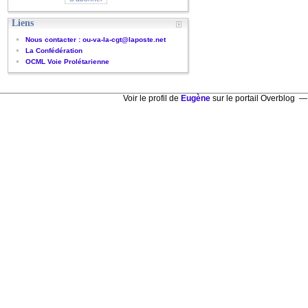
Liens
Nous contacter : ou-va-la-cgt@laposte.net
La Confédération
OCML Voie Prolétarienne
Voir le profil de
Eugène
sur le portail Overblog