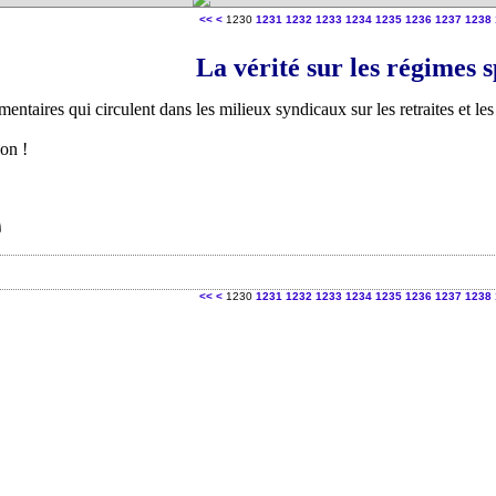
1200
1210
1220
<<
<
1230
1231
1232
1233
1234
1235
1236
1237
1238
La vérité sur les régimes 
entaires qui circulent dans les milieux syndicaux sur les retraites et le
on !
1200
1210
1220
<<
<
1230
1231
1232
1233
1234
1235
1236
1237
1238