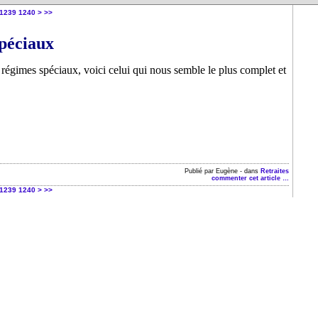
1250
1260
1270
1280
1290
1300
1400
1239
1240
>
>>
spéciaux
s régimes spéciaux, voici celui qui nous semble le plus complet et
Publié par Eugène
-
dans
Retraites
commenter cet article
…
1250
1260
1270
1280
1290
1300
1400
1239
1240
>
>>