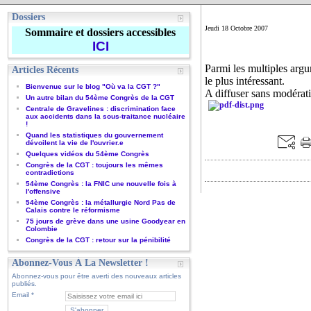
Dossiers
Jeudi 18 Octobre 2007
Sommaire et dossiers accessibles
ICI
Parmi les multiples argum
Articles Récents
le plus intéressant.
Bienvenue sur le blog "Où va la CGT ?"
A diffuser sans modérati
Un autre bilan du 54ème Congrès de la CGT
Centrale de Gravelines : discrimination face
aux accidents dans la sous-traitance nucléaire
!
Quand les statistiques du gouvernement
dévoilent la vie de l'ouvrier.e
Quelques vidéos du 54ème Congrès
Congrès de la CGT : toujours les mêmes
contradictions
54ème Congrès : la FNIC une nouvelle fois à
l'offensive
54ème Congrès : la métallurgie Nord Pas de
Calais contre le réformisme
75 jours de grève dans une usine Goodyear en
Colombie
Congrès de la CGT : retour sur la pénibilité
Abonnez-Vous À La Newsletter !
Abonnez-vous pour être averti des nouveaux articles
publiés.
Email