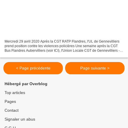
Mercredi 29 avril 2020 Après la CGT RATP Flandres, l'UL de Gennevilliers
prend position contre les violences policières Une semaine après la CGT
Bus Flandres Aubervilliers (voir ICI), l'Union Locale CGT de Gennevilliers -
Villeneuve la Garenne vient à...
< Page précédente
Page suivante >
Hébergé par Overblog
Top articles
Pages
Contact
Signaler un abus