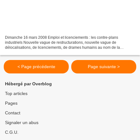
Dimanche 16 mars 2008 Emploi et licenciements : les contre-plans
industriels Nouvelle vague de restructurations, nouvelle vague de
délocalisations, de licenciements, de drames humains au nom de la
concurrence et du taux de profit… Arcelor, Miko, Kléber,...
< Page précédente
Page suivante >
Hébergé par Overblog
Top articles
Pages
Contact
Signaler un abus
C.G.U.