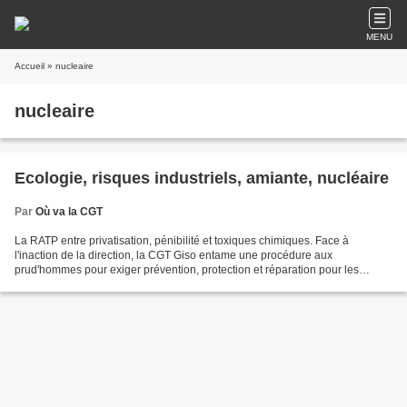
MENU
Accueil
» nucleaire
nucleaire
Ecologie, risques industriels, amiante, nucléaire
Par
Où va la CGT
La RATP entre privatisation, pénibilité et toxiques chimiques. Face à
l'inaction de la direction, la CGT Giso entame une procédure aux
prud'hommes pour exiger prévention, protection et réparation pour les
agents exposés aux toxiques chimiques dans les...