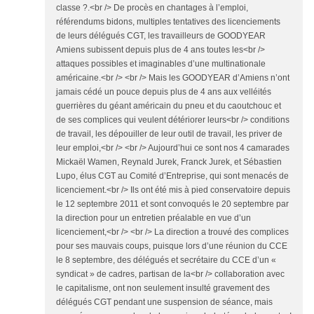
classe ?.<br /> De procès en chantages à l’emploi,
référendums bidons, multiples tentatives des licenciements
de leurs délégués CGT, les travailleurs de GOODYEAR
Amiens subissent depuis plus de 4 ans toutes les<br />
attaques possibles et imaginables d’une multinationale
américaine.<br /> <br /> Mais les GOODYEAR d’Amiens n’ont
jamais cédé un pouce depuis plus de 4 ans aux velléités
guerrières du géant américain du pneu et du caoutchouc et
de ses complices qui veulent détériorer leurs<br /> conditions
de travail, les dépouiller de leur outil de travail, les priver de
leur emploi,<br /> <br /> Aujourd’hui ce sont nos 4 camarades
Mickaël Wamen, Reynald Jurek, Franck Jurek, et Sébastien
Lupo, élus CGT au Comité d’Entreprise, qui sont menacés de
licenciement.<br /> Ils ont été mis à pied conservatoire depuis
le 12 septembre 2011 et sont convoqués le 20 septembre par
la direction pour un entretien préalable en vue d’un
licenciement,<br /> <br /> La direction a trouvé des complices
pour ses mauvais coups, puisque lors d’une réunion du CCE
le 8 septembre, des délégués et secrétaire du CCE d’un «
syndicat » de cadres, partisan de la<br /> collaboration avec
le capitalisme, ont non seulement insulté gravement des
délégués CGT pendant une suspension de séance, mais