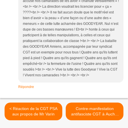
accusé nos camarades de les avoir « chahuté verbalement » !
<br /> <br /> La direction voudrait les licencier pour « ça »
????<br /> <br /> Il ne fait aucun doute que le motif réel est
bien d’avoir « la peau » d’une façon ou d’une autre des «
meneurs » de cette lutte acharnée des GOODYEAR. Nul n’est
dupe de ces basses manœuvres ! Et<br /> honte à ceux qui
participent à de telles manipulations, à celles et ceux qui
pratiquent la collaboration de classe !<br /> <br /> La bataille
des GOODYEAR Amiens, accompagnée par leur syndicat
CGT est un exemple pour nous tous !.Quatre ans qu'ils luttent
pied à pied ! Quatre ans qu'ils gagnent ! Quatre ans qu'ils ont
empêché<br /> la fermeture de l'usine ! Quatre ans qu'ils sont
soudés !<br /> <br /> Vive la lutte des Goodyear ! Vive la CGT
! Vivent nos camarades !<br /> <br /> <br />
Répondre
< Réaction de la CGT PSA
Contre-manifestation
aux propos de Mr Varin
antifasciste CGT à Auchel
le 23 septembre >