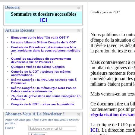
Dossiers
Lundi 2 janvier 2012
Sommaire et dossiers accessibles
ICI
Articles Récents
Nous publions ci-contr
Bienvenue sur le blog "Où va la CGT ?"
d'étape de la situation 
Un autre bilan du 54ème Congrès de la CGT
Il révèle (avec les dét
Centrale de Gravelines : discrimination face
la parution du texte en 
aux accidents dans la sous-traitance nucléaire
!
Quand les statistiques du gouvernement
Mais contrairement à ce
dévoilent la vie de l'ouvrier.e
Quelques vidéos du 54ème Congrès
un bilan des grèves de 
Congrès de la CGT : toujours les mêmes
plusieurs moments forts 
contradictions
confédérale, jouant les
54ème Congrès : la FNIC une nouvelle fois à
l'offensive
militants étaient parmi l
54ème Congrès : la métallurgie Nord Pas de
Calais contre le réformisme
Mais venons-en au text
75 jours de grève dans une usine Goodyear en
Colombie
Ce document tire un bila
Congrès de la CGT : retour sur la pénibilité
honteusement positif pr
Abonnez-Vous À La Newsletter !
régularisation des san
Abonnez-vous pour être averti des nouveaux articles
publiés.
La critique de l’UD por
Email
ICI
). La direction conf