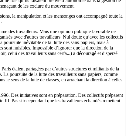
chaque fois qu’ils faisaient preuve d’autonomie dans la gestion de
en menaçant de les exclure du mouvement.
isions, la manipulation et les mensonges ont accompagné toute la
.
omme des travailleurs. Mais une opinion publique favorable ne
ganisés avec d'autres travailleurs. Nul doute qu’avec les collectifs
a poursuite inévitable de la lutte des sans-papiers, mais à
s sont nuisibles. Impossible d’ignorer que la direction de la
r, celui des travailleurs sans cerfa...) a découragé et dispersé
aris étaient partagées par d’autres structures et militants de la
a poursuite de la lutte des travailleurs sans-papiers, comme
ns le sens de la lutte de classes, en arrachant la direction à celles
996. Des initiatives sont en préparation. Des collectifs préparent
III. Pas sûr cependant que les travailleurs échaudés remettent