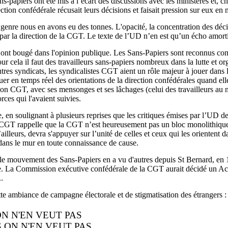
ns-papiers ont été mis à l’écart des discussions avec les ministères et, 
ction confédérale récusait leurs décisions et faisait pression sur eux 
genre nous en avons eu des tonnes. L'opacité, la concentration des déc
ar la direction de la CGT. Le texte de l’UD n’en est qu’un écho amorti
es ont bougé dans l'opinion publique. Les Sans-Papiers sont reconnus c
ur cela il faut des travailleurs sans-papiers nombreux dans la lutte et or
utres syndicats, les syndicalistes CGT aient un rôle majeur à jouer dans l
r en temps réel des orientations de la direction confédérales quand elle
on CGT, avec ses mensonges et ses lâchages (celui des travailleurs au noi
rces qui l'avaient suivies.
en soulignant à plusieurs reprises que les critiques émises par l’UD de P
CGT rappelle que la CGT n’est heureusement pas un bloc monolithique. L
ailleurs, devra s'appuyer sur l’unité de celles et ceux qui les orientent da
dans le mur en toute connaissance de cause.
, le mouvement des Sans-Papiers en a vu d'autres depuis St Bernard, en 1
 La Commission exécutive confédérale de la CGT aurait décidé un Acte 
..
tte ambiance de campagne électorale et de stigmatisation des étrangers :
ON N'EN VEUT PAS
 ON N'EN VEUT PAS