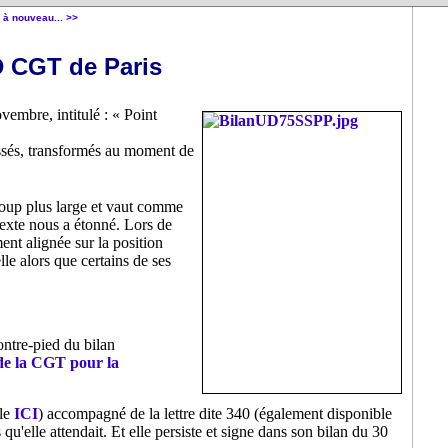
 à nouveau... >>
D CGT de Paris
mbre, intitulé : « Point
issés, transformés au moment de
coup plus large et vaut comme
texte nous a étonné. Lors de
ment alignée sur la position
le alors que certains de ses
ontre-pied du bilan
de la CGT pour la
ble
ICI
) accompagné de la lettre dite 340 (également disponible
u'elle attendait. Et elle persiste et signe dans son bilan du 30