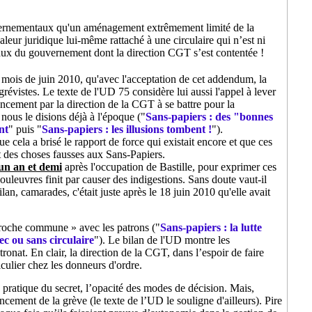
ouvernementaux qu'un aménagement extrêmement limité de la
aleur juridique lui-même rattaché à une circulaire qui n’est ni
raux du gouvernement dont la direction CGT s’est contentée !
mois de juin 2010, qu'avec l'acceptation de cet addendum, la
 grévistes. Le texte de l'UD 75 considère lui aussi l'appel à lever
ncement par la direction de la CGT à se battre pour la
, nous le disions déjà à l'époque ("
Sans-papiers : des "bonnes
nt
" puis "
Sans-papiers : les illusions tombent !
").
cela a brisé le rapport de force qui existait encore et que ces
nt des choses fausses aux Sans-Papiers.
un an et demi
après l'occupation de Bastille, pour exprimer ces
uleuvres finit par causer des indigestions. Sans doute vaut-il
ilan, camarades, c'était juste après le 18 juin 2010 qu'elle avait
pproche commune » avec les patrons ("
Sans-papiers : la lutte
ec ou sans circulaire
"). Le bilan de l'UD montre les
nat. En clair, la direction de la CGT, dans l’espoir de faire
iculier chez les donneurs d'ordre.
ratique du secret, l’opacité des modes de décision. Mais,
ncement de la grève (le texte de l’UD le souligne d'ailleurs). Pire