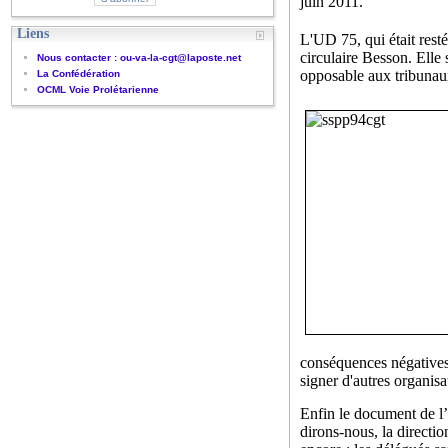
juin 2011.
Liens
L'UD 75, qui était rest
circulaire Besson. Elle 
Nous contacter : ou-va-la-cgt@laposte.net
opposable aux tribunaux
La Confédération
OCML Voie Prolétarienne
conséquences négatives 
signer d'autres organisa
Enfin le document de l
dirons-nous, la directio