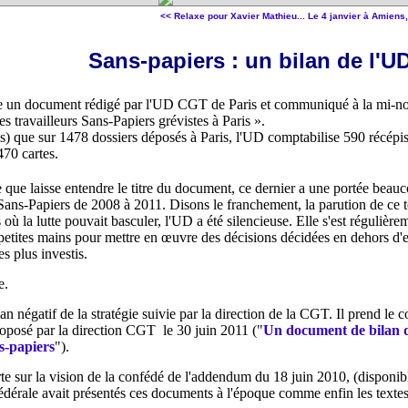
<< Relaxe pour Xavier Mathieu...
Le 4 janvier à Amiens,
Sans-papiers : un bilan de l'U
e un document rédigé par l'UD CGT de Paris et communiqué à la mi-nove
des travailleurs Sans-Papiers grévistes à Paris ».
ails) que sur 1478 dossiers déposés à Paris, l'UD comptabilise 590 récép
470 cartes.
 que laisse entendre le titre du document, ce dernier a une portée beau
Sans-Papiers de 2008 à 2011. Disons le franchement, la parution de ce 
où la lutte pouvait basculer, l'UD a été silencieuse. Elle s'est régulière
 petites mains pour mettre en œuvre des décisions décidées en dehors d'el
es plus investis.
e.
n négatif de la stratégie suivie par la direction de la CGT. Il prend le c
oposé par la direction CGT le 30 juin 2011 ("
Un document de bilan 
s-papiers
").
te sur la vision de la confédé de l'addendum du 18 juin 2010, (disponi
édérale avait présentés ces documents à l'époque comme enfin les textes q