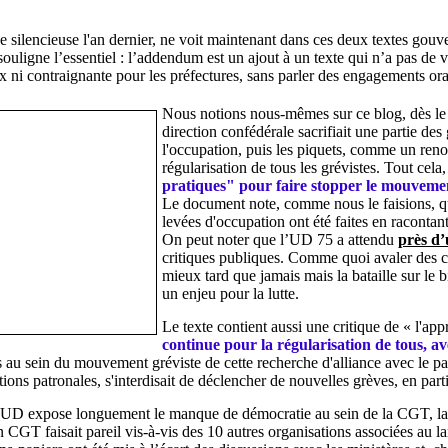
ée silencieuse l'an dernier, ne voit maintenant dans ces deux textes g
souligne l’essentiel : l’addendum est un ajout à un texte qui n’a pas de v
 ni contraignante pour les préfectures, sans parler des engagements o
Nous notions nous-mêmes sur ce blog, dès le 
direction confédérale sacrifiait une partie des
l'occupation, puis les piquets, comme un reno
régularisation de tous les grévistes. Tout cela
pratiques" pour faire stopper le mouveme
Le document note, comme nous le faisions, que 
levées d'occupation ont été faites en raconta
On peut noter que l’UD 75 a attendu
près d’
critiques publiques. Comme quoi avaler des co
mieux tard que jamais mais la bataille sur le b
un enjeu pour la lutte.
Le texte contient aussi une critique de « l'a
continue pour la régularisation de tous, av
au sein du mouvement gréviste de cette recherche d'alliance avec le patro
tions patronales, s'interdisait de déclencher de nouvelles grèves, en part
’UD expose longuement le manque de démocratie au sein de la CGT, la p
n CGT faisait pareil vis-à-vis des 10 autres organisations associées au la