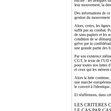
encore : les délégués sa
leur mouvement, la dire
Des informations de ce 
gestion du mouvement p
Alors, certes, les lign
suffit pas au combat. Po
de sans-papiers et les a
condition de se démarque
grève par la confédérati
une grande partie des fo
Par son existence même, 
CGT, le texte de l’UD 
pour toutes nos luttes d’
et ceux qui les mènent 
Alors la lutte continue
une marche européenne.
le couvert à l'identique.
Et réaffirmons, dans ce
LES CRITERES 
LE CAS PAR CAS