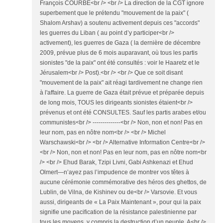
François COURBE<br /> <br /> La direction de la CGT ignore
superbement que le prétendu "mouvement de la paix" (
Shalom Arshav) a soutenu activement depuis ces "accords"
les guerres du Liban ( au point d’y participer<br />
activement), les guerres de Gaza ( la dernière de décembre
2009, prévue plus de 6 mois auparavant, où tous les partis
sionistes "de la paix" ont été consultés : voir le Haaretz et le
Jérusalem<br /> Post).<br /> <br /> Que ce soit disant
"mouvement de la paix" ait réagi tardivement ne change rien
à l'affaire. La guerre de Gaza était prévue et préparée depuis
de long mois, TOUS les dirigeants sionistes étaient<br />
prévenus et ont été CONSULTES. Sauf les partis arabes et/ou
communistes<br /> --------------<br /> Non, non et non! Pas en
leur nom, pas en nôtre nom<br /> <br /> Michel
Warschawski<br /> <br /> Alternative Information Centre<br />
<br /> Non, non et non! Pas en leur nom, pas en nôtre nom<br
/> <br /> Ehud Barak, Tzipi Livni, Gabi Ashkenazi et Ehud
Olmert—n’ayez pas l’impudence de montrer vos têtes à
aucune cérémonie commémorative des héros des ghettos, de
Lublin, de Vilna, de Kishinev ou de<br /> Varsovie. Et vous
aussi, dirigeants de « La Paix Maintenant », pour qui la paix
signifie une pacification de la résistance palestinienne par
tous les moyens, y compris la destruction d’un peuple. A<br />