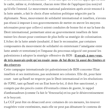
le cadre, même si, évidement, chacun reste libre de l'appliquer (ou non) tel
qu'il/elle l'entend. Le mouvement national palestinien après avoir renoncé à
la lutte armée, a fait le choix d'une solution politique négociée par la
diplomatie. Nous, mouvement de solidarité international et israélien, n'avons
pas réussi à imposer à nos gouvernements de mettre en œuvre les moyens
nécessaires pour que celles-ci soient conduites de bonne foi et sur la base du
Droit international, permettant ainsi au gouvernement israélien de faire
trainer les choses pour continuer de plus belle sa stratégie de colonisation.
L'échec de la lutte armée (souhaité, il faut le reconnaitre, par certaines
composantes du mouvement de solidarité en entretenant l’amalgame entre
lutte armée et terrorisme) et l'impasse du processus négocié ont poussé les
palestiniens à adopter la stratégie offensive du BDS :
il serait, à mes yeux,
de très mauvais goût qu'on essaie, nous, de lui dicter là aussi des limites et
des réserves
.
Cette campagne internationale (et palestinienne) de BDS concerne l'Etat
israélien et ses institutions, pas seulement ses colonies. Elle dit, pour faire
court : tant qu'Israël ne respecte pas le Droit international et les résolutions
de l'ONU, tant qu'Israël est un Etat hors-la-loi, il doit être sanctionné, y
compris par des procès contre d'éventuels crimes de guerre, le rappel
d'ambassadeurs (comme l'a fait le Venezuela) et/ou par le désinvestissement
et le boycott.
La CGT peut être en désaccord avec certaines de ces mesures, les trouver
exagérées voire extrémistes, mais elle ne peut pas dénaturer le contenu de