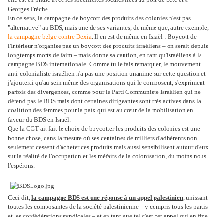
Georges Frèche.
En ce sens, la campagne de boycott des produits des colonies n'est pas
"alternative" au BDS, mais une de ses variantes, de même que, autre exemple,
la campagne belge contre Dexia
. Il en est de même en Israël : Boycott de
l'Intérieur n'organise pas un boycott des produits israéliens – on serait depuis
longtemps morts de faim – mais donne sa caution, en tant qu'israéliens à la
campagne BDS internationale. Comme tu le fais remarquer, le mouvement
anti-colonialiste israélien n'a pas une position unanime sur cette question et
j'ajouterai qu'au sein même des organisations qui le composent, s'expriment
parfois des divergences, comme pour le Parti Communiste Israélien qui ne
défend pas le BDS mais dont certaines dirigeantes sont très actives dans la
coalition des femmes pour la paix qui est au cœur de la mobilisation en
faveur du BDS en Israël.
Que la CGT ait fait le choix de boycotter les produits des colonies est une
bonne chose, dans la mesure où ses centaines de milliers d'adhérents non
seulement cessent d'acheter ces produits mais aussi sensibilisent autour d'eux
sur la réalité de l'occupation et les méfaits de la colonisation, du moins nous
l'espérons.
Ceci dit,
la campagne BDS est une réponse à un appel palestinien
, unissant
toutes les composantes de la société palestinienne – y compris tous les partis
et les confédérations syndicales – et en tant que tel c'est cet appel qui en fixe