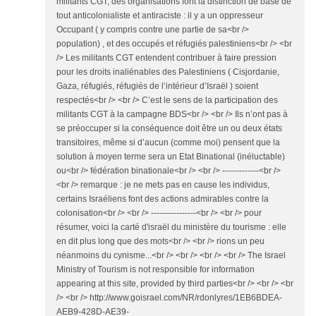
militants CGT, des organisations font la distinction de base de
tout anticolonialiste et antiraciste : il y a un oppresseur
Occupant ( y compris contre une partie de sa<br />
population) , et des occupés et réfugiés palestiniens<br /> <br
/> Les militants CGT entendent contribuer à faire pression
pour les droits inaliénables des Palestiniens ( Cisjordanie,
Gaza, réfugiés, réfugiés de l’intérieur d’Israël ) soient
respectés<br /> <br /> C’est le sens de la participation des
militants CGT à la campagne BDS<br /> <br /> Ils n’ont pas à
se préoccuper si la conséquence doit être un ou deux états
transitoires, même si d’aucun (comme moi) pensent que la
solution à moyen terme sera un Etat Binational (inéluctable)
ou<br /> fédération binationale<br /> <br /> -------------<br />
<br /> remarque : je ne mets pas en cause les individus,
certains Israéliens font des actions admirables contre la
colonisation<br /> <br /> ----------------<br /> <br /> pour
résumer, voici la carté d'israël du ministère du tourisme : elle
en dit plus long que des mots<br /> <br /> rions un peu
néanmoins du cynisme...<br /> <br /> <br /> <br /> The Israel
Ministry of Tourism is not responsible for information
appearing at this site, provided by third parties<br /> <br /> <br
/> <br /> http://www.goisrael.com/NR/rdonlyres/1EB6BDEA-
AEB9-428D-AE39-