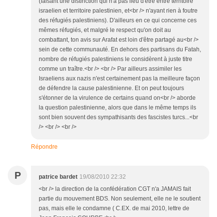
(faisant une distinction qui n'a pas lieu d'être entre territoire
israelien et territoire palestinien, et<br /> n'ayant rien à foutre
des réfugiés palestiniens). D'ailleurs en ce qui concerne ces
mêmes réfugiés, et malgré le respect qu'on doit au
combattant, ton avis sur Arafat est loin d'être partagé au<br />
sein de cette communauté. En dehors des partisans du Fatah,
nombre de réfugiés palestiniens le considèrent à juste titre
comme un traître.<br /> <br /> Par ailleurs assimiler les
Israeliens aux nazis n'est certainement pas la meilleure façon
de défendre la cause palestinienne. Et on peut toujours
s'étonner de la virulence de certains quand on<br /> aborde
la question palestinienne, alors que dans le même temps ils
sont bien souvent des sympathisants des fascistes turcs...<br
/> <br /> <br />
Répondre
P
patrice bardet
19/08/2010 22:32
<br /> la direction de la confédération CGT n'a JAMAIS fait
partie du mouvement BDS. Non seulement, elle ne le soutient
pas, mais elle le condamne ( C.EX. de mai 2010, lettre de