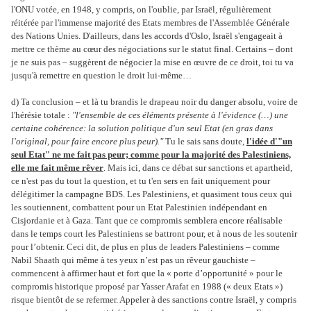
l'ONU votée, en 1948, y compris, on l'oublie, par Israël, régulièrement
réitérée par l'immense majorité des Etats membres de l'Assemblée Générale
des Nations Unies. D'ailleurs, dans les accords d'Oslo, Israël s'engageait à
mettre ce thème au cœur des négociations sur le statut final. Certains – dont
je ne suis pas – suggèrent de négocier la mise en œuvre de ce droit, toi tu va
jusqu'à remettre en question le droit lui-même…
d) Ta conclusion – et là tu brandis le drapeau noir du danger absolu, voire de
l'hérésie totale :
"l'ensemble de ces éléments présente à l'évidence (…) une
certaine cohérence: la solution politique d'un seul Etat (en gras dans
l'original, pour faire encore plus peur)."
Tu le sais sans doute,
l'idée d'"un
seul Etat" ne me fait pas peur; comme pour la majorité des Palestiniens,
elle me fait même rêver
. Mais ici, dans ce débat sur sanctions et apartheid,
ce n'est pas du tout la question, et tu t'en sers en fait uniquement pour
délégitimer la campagne BDS. Les Palestiniens, et quasiment tous ceux qui
les soutiennent, combattent pour un Etat Palestinien indépendant en
Cisjordanie et à Gaza. Tant que ce compromis semblera encore réalisable
dans le temps court les Palestiniens se battront pour, et à nous de les soutenir
pour l’obtenir. Ceci dit, de plus en plus de leaders Palestiniens – comme
Nabil Shaath qui même à tes yeux n’est pas un rêveur gauchiste –
commencent à affirmer haut et fort que la « porte d’opportunité » pour le
compromis historique proposé par Yasser Arafat en 1988 (« deux Etats »)
risque bientôt de se refermer. Appeler à des sanctions contre Israël, y compris