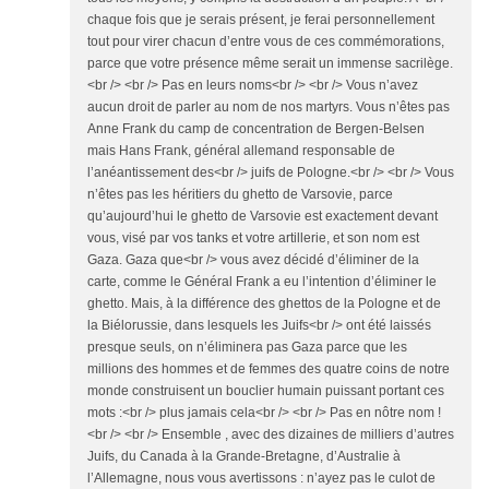
chaque fois que je serais présent, je ferai personnellement
tout pour virer chacun d’entre vous de ces commémorations,
parce que votre présence même serait un immense sacrilège.
<br /> <br /> Pas en leurs noms<br /> <br /> Vous n’avez
aucun droit de parler au nom de nos martyrs. Vous n’êtes pas
Anne Frank du camp de concentration de Bergen-Belsen
mais Hans Frank, général allemand responsable de
l’anéantissement des<br /> juifs de Pologne.<br /> <br /> Vous
n’êtes pas les héritiers du ghetto de Varsovie, parce
qu’aujourd’hui le ghetto de Varsovie est exactement devant
vous, visé par vos tanks et votre artillerie, et son nom est
Gaza. Gaza que<br /> vous avez décidé d’éliminer de la
carte, comme le Général Frank a eu l’intention d’éliminer le
ghetto. Mais, à la différence des ghettos de la Pologne et de
la Biélorussie, dans lesquels les Juifs<br /> ont été laissés
presque seuls, on n’éliminera pas Gaza parce que les
millions des hommes et de femmes des quatre coins de notre
monde construisent un bouclier humain puissant portant ces
mots :<br /> plus jamais cela<br /> <br /> Pas en nôtre nom !
<br /> <br /> Ensemble , avec des dizaines de milliers d’autres
Juifs, du Canada à la Grande-Bretagne, d’Australie à
l’Allemagne, nous vous avertissons : n’ayez pas le culot de