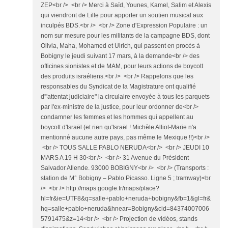
ZEP<br /> <br /> Merci à Saïd, Younes, Kamel, Salim et Alexis
qui viendront de Lille pour apporter un soutien musical aux
inculpés BDS.<br /> <br /> Zone d'Expression Populaire : un
nom sur mesure pour les militants de la campagne BDS, dont
Olivia, Maha, Mohamed et Ulrich, qui passent en procès à
Bobigny le jeudi suivant 17 mars, à la demande<br /> des
officines sionistes et de MAM, pour leurs actions de boycott
des produits israéliens.<br /> <br /> Rappelons que les
responsables du Syndicat de la Magistrature ont qualifié
d'"attentat judiciaire" la circulaire envoyée à tous les parquets
par l'ex-ministre de la justice, pour leur ordonner de<br />
condamner les femmes et les hommes qui appellent au
boycott d'Israël (et rien qu'Israël ! Michèle Alliot-Marie n'a
mentionné aucune autre pays, pas même le Mexique !!)<br />
<br /> TOUS SALLE PABLO NERUDA<br /> <br /> JEUDI 10
MARS A 19 H 30<br /> <br /> 31 Avenue du Président
Salvador Allende. 93000 BOBIGNY<br /> <br /> (Transports :
station de M° Bobigny – Pablo Picasso. Ligne 5 ; tramway)<br
/> <br /> http://maps.google.fr/maps/place?
hl=fr&ie=UTF8&q=salle+pablo+neruda+bobigny&fb=1&gl=fr&
hq=salle+pablo+neruda&hnear=Bobigny&cid=84374007006
5791475&z=14<br /> <br /> Projection de vidéos, stands