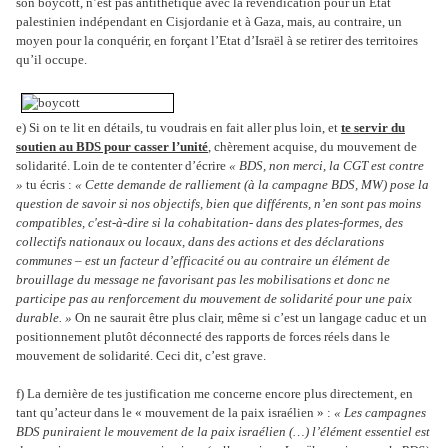
son boycott, n’est pas antithétique avec la revendication pour un Etat
palestinien indépendant en Cisjordanie et à Gaza, mais, au contraire, un
moyen pour la conquérir, en forçant l’Etat d’Israël à se retirer des territoires
qu’il occupe.
e) Si on te lit en détails, tu voudrais en fait aller plus loin, et
te servir du
soutien au BDS pour casser l’unité
, chèrement acquise, du mouvement de
solidarité. Loin de te contenter d’écrire
« BDS, non merci, la CGT est contre
»
tu écris :
« Cette demande de ralliement (à la campagne BDS, MW) pose la
question de savoir si nos objectifs, bien que différents, n’en sont pas moins
compatibles, c'est-à-dire si la cohabitation- dans des plates-formes, des
collectifs nationaux ou locaux, dans des actions et des déclarations
communes – est un facteur d’efficacité ou au contraire un élément de
brouillage du message ne favorisant pas les mobilisations et donc ne
participe pas au renforcement du mouvement de solidarité pour une paix
durable. »
On ne saurait être plus clair, même si c’est un langage caduc et un
positionnement plutôt déconnecté des rapports de forces réels dans le
mouvement de solidarité. Ceci dit, c’est grave.
f) La dernière de tes justification me concerne encore plus directement, en
tant qu’acteur dans le « mouvement de la paix israélien » :
« Les campagnes
BDS puniraient le mouvement de la paix israélien (…) l’élément essentiel est