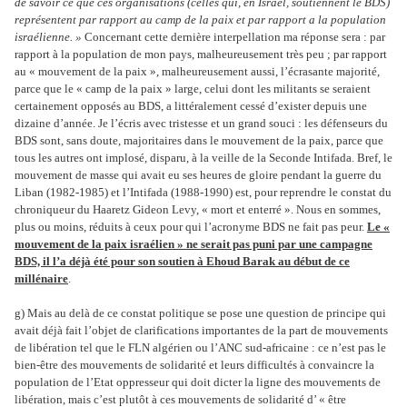
de savoir ce que ces organisations (celles qui, en Israël, soutiennent le BDS)
représentent par rapport au camp de la paix et par rapport a la population
israélienne. »
Concernant cette dernière interpellation ma réponse sera : par
rapport à la population de mon pays, malheureusement très peu ; par rapport
au « mouvement de la paix », malheureusement aussi, l’écrasante majorité,
parce que le « camp de la paix » large, celui dont les militants se seraient
certainement opposés au BDS, a littéralement cessé d’exister depuis une
dizaine d’année. Je l’écris avec tristesse et un grand souci : les défenseurs du
BDS sont, sans doute, majoritaires dans le mouvement de la paix, parce que
tous les autres ont implosé, disparu, à la veille de la Seconde Intifada. Bref, le
mouvement de masse qui avait eu ses heures de gloire pendant la guerre du
Liban (1982-1985) et l’Intifada (1988-1990) est, pour reprendre le constat du
chroniqueur du Haaretz Gideon Levy, « mort et enterré ». Nous en sommes,
plus ou moins, réduits à ceux pour qui l’acronyme BDS ne fait pas peur.
Le «
mouvement de la paix israélien » ne serait pas puni par une campagne
BDS, il l’a déjà été pour son soutien à Ehoud Barak au début de ce
millénaire
.
g) Mais au delà de ce constat politique se pose une question de principe qui
avait déjà fait l’objet de clarifications importantes de la part de mouvements
de libération tel que le FLN algérien ou l’ANC sud-africaine : ce n’est pas le
bien-être des mouvements de solidarité et leurs difficultés à convaincre la
population de l’Etat oppresseur qui doit dicter la ligne des mouvements de
libération, mais c’est plutôt à ces mouvements de solidarité d’ « être