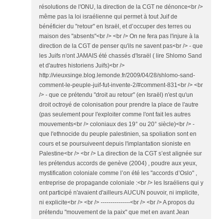
résolutions de l'ONU, la direction de la CGT ne dénonce<br />
même pas la loi israélienne qui permet à tout Juif de
bénéficier du "retour" en Israël, et d’occuper des terres ou
maison des "absents"<br /> <br /> On ne fera pas l'injure à la
direction de la CGT de penser qu'ils ne savent pas<br /> - que
les Juifs n'ont JAMAIS été chassés d'Israël ( lire Shlomo Sand
et d'autres historiens Juifs)<br />
http://vieuxsinge.blog.lemonde.fr/2009/04/28/shlomo-sand-
comment-le-peuple-juif-fut-invente-2/#comment-831<br /> <br
/> - que ce prétendu "droit au retour" (en Israël) n'est qu'un
droit octroyé de colonisation pour prendre la place de l'autre
(pas seulement pour l'exploiter comme l'ont fait les autres
mouvements<br /> coloniaux des 19° ou 20° siècle)<br /> -
que l'ethnocide du peuple palestinien, sa spoliation sont en
cours et se poursuiveent depuis l'implantation sioniste en
Palestine<br /> <br /> La direction de la CGT s’est alignée sur
les prétendus accords de genève (2004) , poudre aux yeux,
mystification coloniale comme l’on été les "accords d’Oslo" ,
entreprise de propagande coloniale :<br /> les Israéliens qui y
ont participé n'avaient d'ailleurs AUCUN pouvoir, ni implicite,
ni explicite<br /> <br /> ---------------<br /> <br /> A propos du
prétendu "mouvement de la paix" que met en avant Jean