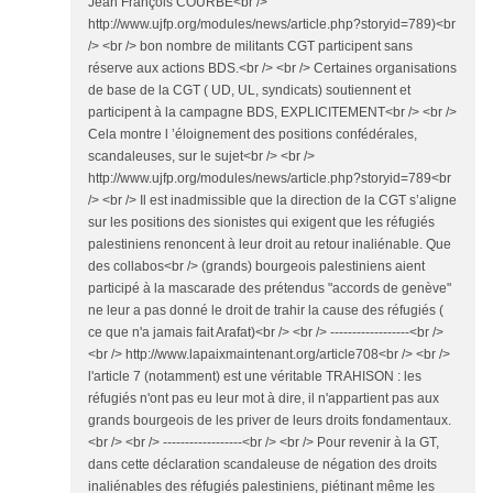
Jean François COURBE<br />
http://www.ujfp.org/modules/news/article.php?storyid=789)<br
/> <br /> bon nombre de militants CGT participent sans
réserve aux actions BDS.<br /> <br /> Certaines organisations
de base de la CGT ( UD, UL, syndicats) soutiennent et
participent à la campagne BDS, EXPLICITEMENT<br /> <br />
Cela montre l ’éloignement des positions confédérales,
scandaleuses, sur le sujet<br /> <br />
http://www.ujfp.org/modules/news/article.php?storyid=789<br
/> <br /> Il est inadmissible que la direction de la CGT s’aligne
sur les positions des sionistes qui exigent que les réfugiés
palestiniens renoncent à leur droit au retour inaliénable. Que
des collabos<br /> (grands) bourgeois palestiniens aient
participé à la mascarade des prétendus "accords de genève"
ne leur a pas donné le droit de trahir la cause des réfugiés (
ce que n'a jamais fait Arafat)<br /> <br /> ------------------<br />
<br /> http://www.lapaixmaintenant.org/article708<br /> <br />
l'article 7 (notamment) est une véritable TRAHISON : les
réfugiés n'ont pas eu leur mot à dire, il n'appartient pas aux
grands bourgeois de les priver de leurs droits fondamentaux.
<br /> <br /> ------------------<br /> <br /> Pour revenir à la GT,
dans cette déclaration scandaleuse de négation des droits
inaliénables des réfugiés palestiniens, piétinant même les