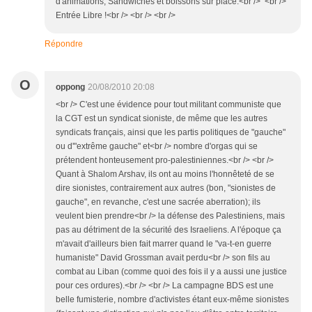
d'animations, Sandwiches et boissons sur place.<br /> <br />
Entrée Libre !<br /> <br /> <br />
Répondre
O
oppong
20/08/2010 20:08
<br /> C'est une évidence pour tout militant communiste que
la CGT est un syndicat sioniste, de même que les autres
syndicats français, ainsi que les partis politiques de "gauche"
ou d'"extrême gauche" et<br /> nombre d'orgas qui se
prétendent honteusement pro-palestiniennes.<br /> <br />
Quant à Shalom Arshav, ils ont au moins l'honnêteté de se
dire sionistes, contrairement aux autres (bon, "sionistes de
gauche", en revanche, c'est une sacrée aberration); ils
veulent bien prendre<br /> la défense des Palestiniens, mais
pas au détriment de la sécurité des Israeliens. A l'époque ça
m'avait d'ailleurs bien fait marrer quand le "va-t-en guerre
humaniste" David Grossman avait perdu<br /> son fils au
combat au Liban (comme quoi des fois il y a aussi une justice
pour ces ordures).<br /> <br /> La campagne BDS est une
belle fumisterie, nombre d'activistes étant eux-même sionistes