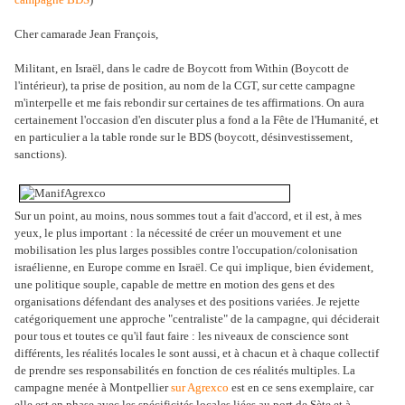
Cher camarade Jean François,
Militant, en Israël, dans le cadre de Boycott from Within (Boycott de
l'intérieur), ta prise de position, au nom de la CGT, sur cette campagne
m'interpelle et me fais rebondir sur certaines de tes affirmations. On aura
certainement l'occasion d'en discuter plus a fond a la Fête de l'Humanité, et
en particulier a la table ronde sur le BDS (boycott, désinvestissement,
sanctions).
Sur un point, au moins, nous sommes tout a fait d'accord, et il est, à mes
yeux, le plus important : la nécessité de créer un mouvement et une
mobilisation les plus larges possibles contre l'occupation/colonisation
israélienne, en Europe comme en Israël. Ce qui implique, bien évidement,
une politique souple, capable de mettre en motion des gens et des
organisations défendant des analyses et des positions variées. Je rejette
catégoriquement une approche "centraliste" de la campagne, qui déciderait
pour tous et toutes ce qu'il faut faire : les niveaux de conscience sont
différents, les réalités locales le sont aussi, et à chacun et à chaque collectif
de prendre ses responsabilités en fonction de ces réalités multiples. La
campagne menée à Montpellier
sur Agrexco
est en ce sens exemplaire, car
elle est en phase avec les spécificités locales liées au port de Sète et à