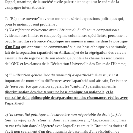
l'appel, unanime, de la société civile palestinienne qui est le cadre de la
campagne internationale.
Ta "Réponse ouverte" ouvre en outre une série de questions politiques qui,
pour le moins, posent problème :
a)
"La référence récurrente avec l'Afrique du Sud"
: toute comparaison a
évidement ses limites et chaque régime colonial ses spécificités, personne ne
peut le nier.
La référence s'applique néanmoins a minima dans la pratique
d'un Etat
qui opprime une communauté sur une base ethnique ou nationale,
fait de la séparation (apartheid en Afrikaans) et de la ségrégation des valeurs
essentielles du régime et de son idéologie, viole à la chaine les résolutions
de l'ONU et les clauses de la Déclaration Universelle des Droits de l'Homme;
b)
"L'utilisation généralisée du qualitatif d'apartheid"
: là aussi, s'il est
important de montrer les différences avec l'apartheid sud-africain, l'existence
de "réserves" (ce que Sharon appelait les "cantons") palestiniennes,
la
discrimination des droits sur une base ethnique ou nationale, et la
centralité de la philosophie de séparation ont des résonnances réelles avec
l'apartheid
;
c)
"la centralité politique et le caractère non négociable du droit (…) de
tous les réfugiés de retourner dans leurs maisons (…)"
Là, excuse moi, mais
tu vas très loin dans la légèreté avec laquelle tu traite le Droit et les droits : il
s'agit non seulement d'un droit humain de base mais d'une résolution de