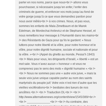
parler en nos noms, parce que nous<br /> allons vous
pourchasser, si nécessaire jusqu’en enfer, l’enfer des
criminels de guerre, et enfoncer vos mots jusqu’au fond de
votre gorge jusqu’à ce que vous demandiez pardon pour
nous avoir mêlés<br /> à vos crimes. Nous, et pas vous,
sommes les enfants de Mala Zimetbaum et de Marek
Edelman, de Mordechai Anilevicz et de Stephane Hessel, et
nous remettons leur message à l’Humanité dans les mains<br
/> des Résistants de Gaza pour qu’ils le gardent: « Nous
luttons pour notre liberté et la vôtre, pour notre honneur et le
vôtre, pour notre dignité humaine, sociale et nationale et pour
la vôtre. »<br /> (Appel du ghetto au monde, Pessa’h 1943)
<br /> Mais pour vous, les dirigeants d’Israël, « liberté » est un
mot sale. Vous n’avez aucun « honneur » et vous ne
comprenez pas le sens des mots « dignité humaine ».<br />
<br /> Nous ne sommes pas une « autre voix juive, » mais la
seule voix juive unique capable parler au nom des saints
martyrisés du peuple juif. Votre voix n’est rien d’autre que les
vieilles vociférations<br /> bestiales des tueurs de nos
ancêtres.<br /> <br /> Traduction DL<br /> <br />
http://www.alternativenews.org/content/view/1545/389/<br />
<br /> ______________<br /> <br /> Au contraire, des