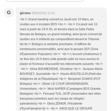
G
gérome
09/03/2011 11:41
<br /> Grand meeting-concert ce Jeudi soir 10 Mars, en
soutien aux 4 inculpés BDS !<br /> <br /> Ce jeudi soir 10
mars à partir de 19 H 30, se tiendra dans la Salle Pablo
Neruda de Bobigny, un grand meeting, ainsi qu'un concert de
soutien aux 4 militants qui comparaîtront devant le Tribunal
de<br /> Bobigny la semaine prochaine. A l'affiche de
nombreuses personnalités, ainsi que le groupe ZEP (Zone
d'Expression Populaire).<br /> <br /> L'accueil (chaleureux !)
se fera dès 19 H dans cette grande salle où nous aurons le
plaisir et l'honneur d'accueillir les intervenants suivants :<br />
<br /> Alima BOUMEDIENE, Sénatrice <br /> Jacques-Marie
BOURGET, Journaliste <br /> Houria BOUTELDJA (Parti des
Indigènes de la République) <br /> Benjamin DUMAS (PCF
Bobigny) <br /> Olivier LE COUR GRANDMAISON,
Universitaire, <br /> Mick NAPIER (Campagne BDS Grande-
Bretagne) <br /> Fernand TUIL, AFJP (Association des villes
françaises jumelées avec les camps de réfugiés
palestiniens) <br /> Olivia ZÉMOR, Présidente
d'EuroPalestine<br /> <br /> AINSI QUE LE GROUPE