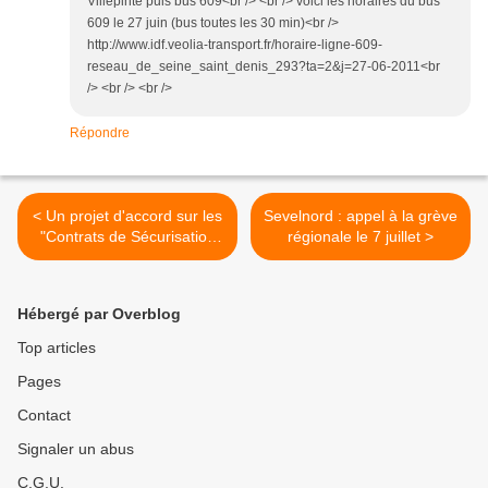
Villepinte puis bus 609<br /> <br /> voici les horaires du bus
609 le 27 juin (bus toutes les 30 min)<br />
http://www.idf.veolia-transport.fr/horaire-ligne-609-
reseau_de_seine_saint_denis_293?ta=2&j=27-06-2011<br
/> <br /> <br />
Répondre
< Un projet d'accord sur les
Sevelnord : appel à la grève
"Contrats de Sécurisation
régionale le 7 juillet >
Professionnelle"
Hébergé par Overblog
Top articles
Pages
Contact
Signaler un abus
C.G.U.