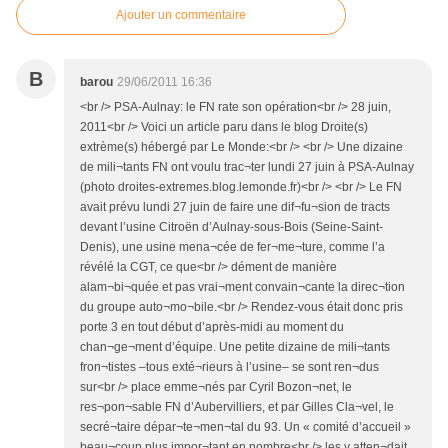
Ajouter un commentaire
B
barou
29/06/2011 16:36
<br /> PSA-Aulnay: le FN rate son opération<br /> 28 juin,
2011<br /> Voici un article paru dans le blog Droite(s)
extrème(s) hébergé par Le Monde:<br /> <br /> Une dizaine
de mili¬tants FN ont voulu trac¬ter lundi 27 juin à PSA-Aulnay
(photo droites-extremes.blog.lemonde.fr)<br /> <br /> Le FN
avait prévu lundi 27 juin de faire une dif¬fu¬sion de tracts
devant l’usine Citroën d’Aulnay-sous-Bois (Seine-Saint-
Denis), une usine mena¬cée de fer¬me¬ture, comme l’a
révélé la CGT, ce que<br /> dément de manière
alam¬bi¬quée et pas vrai¬ment convain¬cante la direc¬tion
du groupe auto¬mo¬bile.<br /> Rendez-vous était donc pris
porte 3 en tout début d’après-midi au moment du
chan¬ge¬ment d’équipe. Une petite dizaine de mili¬tants
fron¬tistes –tous exté¬rieurs à l’usine– se sont ren¬dus
sur<br /> place emme¬nés par Cyril Bozon¬net, le
res¬pon¬sable FN d’Aubervilliers, et par Gilles Cla¬vel, le
secré¬taire dépar¬te¬men¬tal du 93. Un « comité d’accueil »
beau¬coup plus impor¬tant en nombre<br /> les y atten¬dait,