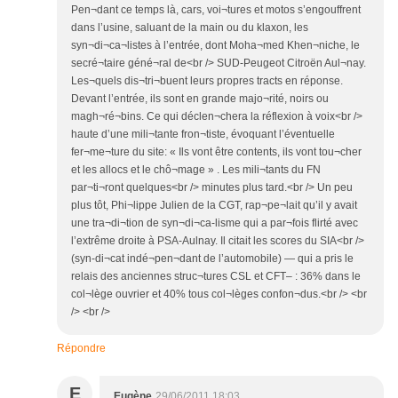
Pen¬dant ce temps là, cars, voi¬tures et motos s’engouffrent
dans l’usine, saluant de la main ou du klaxon, les
syn¬di¬ca¬listes à l’entrée, dont Moha¬med Khen¬niche, le
secré¬taire géné¬ral de<br /> SUD-Peugeot Citroën Aul¬nay.
Les¬quels dis¬tri¬buent leurs propres tracts en réponse.
Devant l’entrée, ils sont en grande majo¬rité, noirs ou
magh¬ré¬bins. Ce qui déclen¬chera la réflexion à voix<br />
haute d’une mili¬tante fron¬tiste, évoquant l’éventuelle
fer¬me¬ture du site: « Ils vont être contents, ils vont tou¬cher
et les allocs et le chô¬mage » . Les mili¬tants du FN
par¬ti¬ront quelques<br /> minutes plus tard.<br /> Un peu
plus tôt, Phi¬lippe Julien de la CGT, rap¬pe¬lait qu’il y avait
une tra¬di¬tion de syn¬di¬ca-lisme qui a par¬fois flirté avec
l’extrême droite à PSA-Aulnay. Il citait les scores du SIA<br />
(syn-di¬cat indé¬pen¬dant de l’automobile) — qui a pris le
relais des anciennes struc¬tures CSL et CFT– : 36% dans le
col¬lège ouvrier et 40% tous col¬lèges confon¬dus.<br /> <br
/> <br />
Répondre
E
Eugène
29/06/2011 18:03