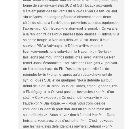
formé de syn¬di¬ca¬listes SUD et CGT locaux aux¬quels
s’étaient joints des mili-tants du NPA d’Olivier Besan¬ce¬not.
<br /> Après une longue période d’observation des deux
côtés du site, et à l’arrivée des pre¬miers cars des équipes de
l’après-midi, Cyril Bozon¬net don¬nait le signal. « On va aller
à la ren¬contre des<br /> masses labo¬rieuses »» intimait-il à
sa petite troupe. « Non aux délo¬ca¬li¬sa¬tions!, il faut
sau¬ver PSA à Aul¬nay » , « Délo¬ca¬li¬sa¬tions =
licen¬cie¬ments, une solu¬tion : la Nation! » , « Ne<br />
lais¬sons pas mou¬rir nos indus¬tries; avec Marine Le Pen,
remet¬tons l’économie au ser¬vice des Fran-çais » , pouvait-
on lire sur les tracts du FN. Des tracts qui ont vite fait de
rejoindre le<br /> bitume, après qu’un déta¬che¬ment de
syn¬di¬qués SUD et de quelques NPA a déboulé au tout
début de la dif¬fu¬sion. Bous¬cu¬lades, empoi¬gnades, cris :
« FN dégage », « On veut pas des fas¬cistes »<br /> , d’un
côté ; « Col¬la¬bos » , « On est en démo¬cra¬tie » , de
l’autre.<br /> Dia¬logue. — « Vous vous trom¬pez de
com¬bat. On vient là pour don¬ner un coup de main aux
sala¬riés!<br /> –Vous n’avez rien à faire ici !<br /> — Dans
trois ans, vous avez plus d’usine!<br /> — C’est nou¬veau
que les fas¬cistes défendent les ouvriers! Dehors! »<br />