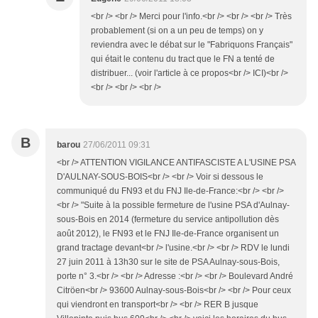
<br /> <br /> Merci pour l'info.<br /> <br /> <br /> Très
probablement (si on a un peu de temps) on y
reviendra avec le débat sur le "Fabriquons Français"
qui était le contenu du tract que le FN a tenté de
distribuer... (voir l'article à ce propos<br /> ICI)<br />
<br /> <br /> <br />
B
barou
27/06/2011 09:31
<br /> ATTENTION VIGILANCE ANTIFASCISTE A L'USINE PSA
D'AULNAY-SOUS-BOIS<br /> <br /> Voir si dessous le
communiqué du FN93 et du FNJ Ile-de-France:<br /> <br />
<br /> "Suite à la possible fermeture de l'usine PSA d'Aulnay-
sous-Bois en 2014 (fermeture du service antipollution dès
août 2012), le FN93 et le FNJ Ile-de-France organisent un
grand tractage devant<br /> l'usine.<br /> <br /> RDV le lundi
27 juin 2011 à 13h30 sur le site de PSA Aulnay-sous-Bois,
porte n° 3.<br /> <br /> Adresse :<br /> <br /> Boulevard André
Citröen<br /> 93600 Aulnay-sous-Bois<br /> <br /> Pour ceux
qui viendront en transport<br /> <br /> RER B jusque