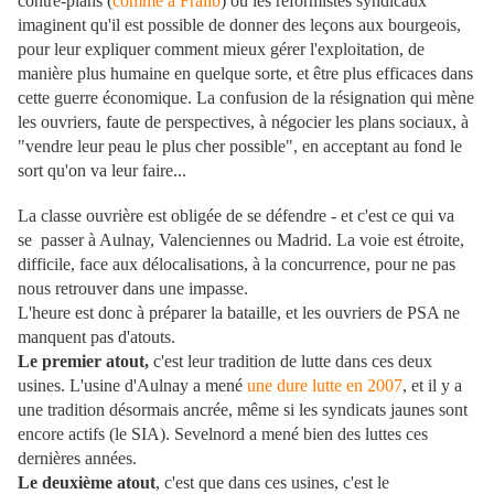
contre-plans (
comme à Fralib
) où les réformistes syndicaux
imaginent qu'il est possible de donner des leçons aux bourgeois,
pour leur expliquer comment mieux gérer l'exploitation, de
manière plus humaine en quelque sorte, et être plus efficaces dans
cette guerre économique. La confusion de la résignation qui mène
les ouvriers, faute de perspectives, à négocier les plans sociaux, à
"vendre leur peau le plus cher possible", en acceptant au fond le
sort qu'on va leur faire...
La classe ouvrière est obligée de se défendre - et c'est ce qui va
se passer à Aulnay, Valenciennes ou Madrid. La voie est étroite,
difficile, face aux délocalisations, à la concurrence, pour ne pas
nous retrouver dans une impasse.
L'heure est donc à préparer la bataille, et les ouvriers de PSA ne
manquent pas d'atouts.
Le premier atout,
c'est leur tradition de lutte dans ces deux
usines. L'usine d'Aulnay a mené
une dure lutte en 2007
, et il y a
une tradition désormais ancrée, même si les syndicats jaunes sont
encore actifs (le SIA). Sevelnord a mené bien des luttes ces
dernières années.
Le deuxième atout
, c'est que dans ces usines, c'est le