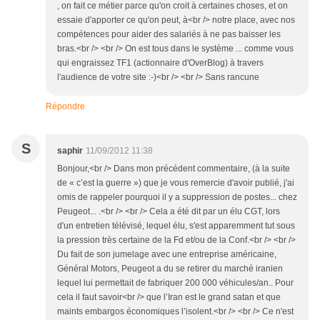
, on fait ce métier parce qu'on croit à certaines choses, et on
essaie d'apporter ce qu'on peut, à<br /> notre place, avec nos
compétences pour aider des salariés à ne pas baisser les
bras.<br /> <br /> On est tous dans le système ... comme vous
qui engraissez TF1 (actionnaire d'OverBlog) à travers
l'audience de votre site :-)<br /> <br /> Sans rancune
Répondre
S
saphir
11/09/2012 11:38
Bonjour,<br /> Dans mon précédent commentaire, (à la suite
de « c’est la guerre ») que je vous remercie d'avoir publié, j'ai
omis de rappeler pourquoi il y a suppression de postes... chez
Peugeot... .<br /> <br /> Cela a été dit par un élu CGT, lors
d'un entretien télévisé, lequel élu, s'est apparemment tut sous
la pression très certaine de la Fd et/ou de la Conf.<br /> <br />
Du fait de son jumelage avec une entreprise américaine,
Général Motors, Peugeot a du se retirer du marché iranien
lequel lui permettait de fabriquer 200 000 véhicules/an.. Pour
cela il faut savoir<br /> que l’Iran est le grand satan et que
maints embargos économiques l’isolent.<br /> <br /> Ce n'est