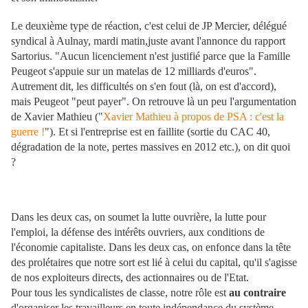
Le deuxième type de réaction, c'est celui de JP Mercier, délégué
syndical à Aulnay, mardi matin,juste avant l'annonce du rapport
Sartorius. "Aucun licenciement n'est justifié parce que la Famille
Peugeot s'appuie sur un matelas de 12 milliards d'euros".
Autrement dit, les difficultés on s'en fout (là, on est d'accord),
mais Peugeot "peut payer". On retrouve là un peu l'argumentation
de Xavier Mathieu ("
Xavier Mathieu à propos de PSA : c'est la
guerre !
"). Et si l'entreprise est en faillite (sortie du CAC 40,
dégradation de la note, pertes massives en 2012 etc.), on dit quoi
?
Dans les deux cas, on soumet la lutte ouvrière, la lutte pour
l'emploi, la défense des intérêts ouvriers, aux conditions de
l'économie capitaliste. Dans les deux cas, on enfonce dans la tête
des prolétaires que notre sort est lié à celui du capital, qu'il s'agisse
de nos exploiteurs directs, des actionnaires ou de l'Etat.
Pour tous les syndicalistes de classe, notre rôle est
au contraire
d'organiser les travailleurs en toute indépendance du système