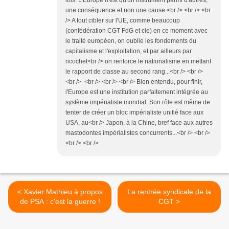
lois. L'Europe n'est qu'un instrument parmi d'autres,
une conséquence et non une cause.<br /> <br /> <br
/> A tout cibler sur l'UE, comme beaucoup
(confédération CGT FdG et cie) en ce moment avec
le traité européen, on oublie les fondements du
capitalisme et l'exploitation, et par ailleurs par
ricochet<br /> on renforce le nationalisme en mettant
le rapport de classe au second rang...<br /> <br />
<br /> <br /> <br /> <br /> Bien entendu, pour finir,
l'Europe est une institution parfaitement intégrée au
système impérialiste mondial. Son rôle est même de
tenter de créer un bloc impérialiste unifié face aux
USA, au<br /> Japon, à la Chine, bref face aux autres
mastodontes impérialistes concurrents...<br /> <br />
<br /> <br />
< Xavier Mathieu à propos
La rentrée syndicale de la
de PSA : c'est la guerre !
CGT >