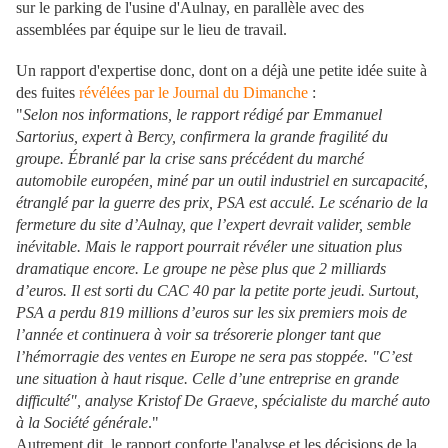
sur le parking de l'usine d'Aulnay, en parallèle avec des
assemblées par équipe sur le lieu de travail.
Un rapport d'expertise donc, dont on a déjà une petite idée suite à
des fuites
révélées par le Journal du Dimanche
:
"
Selon nos informations, le rapport rédigé par Emmanuel
Sartorius, expert à Bercy, confirmera la grande fragilité du
groupe. Ébranlé par la crise sans précédent du marché
automobile européen, miné par un outil industriel en surcapacité,
étranglé par la guerre des prix, PSA est acculé. Le scénario de la
fermeture du site d’Aulnay, que l’expert devrait valider, semble
inévitable. Mais le rapport pourrait révéler une situation plus
dramatique encore. Le groupe ne pèse plus que 2 milliards
d’euros. Il est sorti du CAC 40 par la petite porte jeudi. Surtout,
PSA a perdu 819 millions d’euros sur les six premiers mois de
l’année et continuera à voir sa trésorerie plonger tant que
l’hémorragie des ventes en Europe ne sera pas stoppée. "C’est
une situation à haut risque. Celle d’une entreprise en grande
difficulté", analyse Kristof De Graeve, spécialiste du marché auto
à la Société générale
."
Autrement dit, le rapport conforte l'analyse et les décisions de la