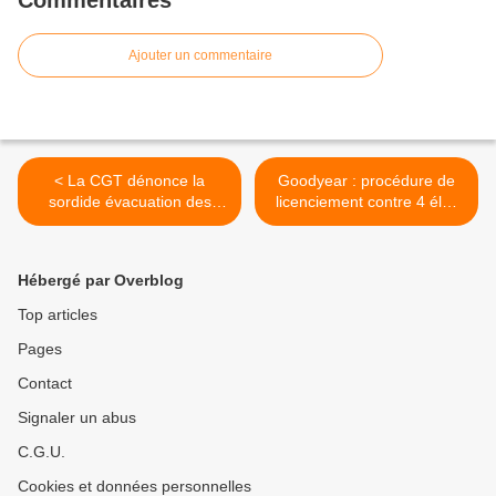
Commentaires
Ajouter un commentaire
< La CGT dénonce la
Goodyear : procédure de
sordide évacuation des
licenciement contre 4 élus
Roms à Saint-Denis
CGT ! >
Hébergé par Overblog
Top articles
Pages
Contact
Signaler un abus
C.G.U.
Cookies et données personnelles