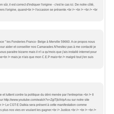
sûr, il est correct d'indiquer l'origine - c'est le cas ici. De notre côté,
s l'origine, quand<br /> l'occasion se présente.<br /> <br /> <br /> <br
ence " les Fonderies Franco- Belge à Merville 59660. A ce propos nous
ur aider et conseiller nos Camarades.N'hesitez pas à me contacté je
s paraitre bizarre mais il n'i a qu'mois que j'ais installé internet pour
<br /> mais je n'ais que mon C.E.P mais<br /> malgré tout j'en suis
t luttent contre la politique du déni menée par l'entreprise.<br /> Il
+ sur http://www.youtube.com/watch?v=ZglTjbXripA ou sur notre site
.<br /> Le CGT-E Dalkia sera présent à cette manifestation comme
s plus nos vies en voulant les gagner.<br /> Justice.<br /> <br /> <br />