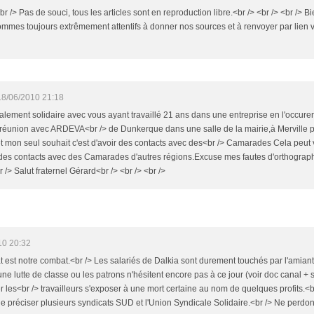
br /> Pas de souci, tous les articles sont en reproduction libre.<br /> <br /> <br /> Bien 
mmes toujours extrêmement attentifs à donner nos sources et à renvoyer par lien ver
18/06/2010 21:18
otalement solidaire avec vous ayant travaillé 21 ans dans une entreprise en l'occur
réunion avec ARDEVA<br /> de Dunkerque dans une salle de la mairie,à Merville po
et mon seul souhait c'est d'avoir des contacts avec des<br /> Camarades Cela peut vou
des contacts avec des Camarades d'autres régions.Excuse mes fautes d'orthographe
/> Salut fraternel Gérard<br /> <br /> <br />
10 20:32
 est notre combat.<br /> Les salariés de Dalkia sont durement touchés par l'amiante e
d'une lutte de classe ou les patrons n'hésitent encore pas à ce jour (voir doc canal 
ser les<br /> travailleurs s'exposer à une mort certaine au nom de quelques profits
ut le préciser plusieurs syndicats SUD et l'Union Syndicale Solidaire.<br /> Ne perdon