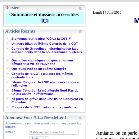
Dossiers
Lundi 14 Juin 2010
Sommaire et dossiers accessibles
M
ICI
Articles Récents
Bienvenue sur le blog "Où va la CGT ?"
Un autre bilan du 54ème Congrès de la CGT
Centrale de Gravelines : discrimination face
aux accidents dans la sous-traitance nucléaire
!
Quand les statistiques du gouvernement
dévoilent la vie de l'ouvrier.e
Quelques vidéos du 54ème Congrès
Congrès de la CGT : toujours les mêmes
contradictions
54ème Congrès : la FNIC une nouvelle fois à
l'offensive
54ème Congrès : la métallurgie Nord Pas de
Calais contre le réformisme
75 jours de grève dans une usine Goodyear en
Colombie
Congrès de la CGT : retour sur la pénibilité
Abonnez-Vous À La Newsletter !
Abonnez-vous pour être averti des nouveaux articles
publiés.
Email
Amiante, on en parle m
d'esquiver leur respons