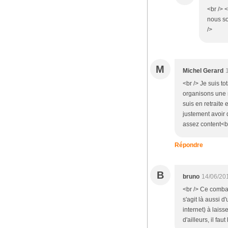
<br /> <
nous so
/>
M
Michel Gerard
<br /> Je suis t
organisons une 
suis en retraite 
justement avoir 
assez content<br 
Répondre
B
bruno
14/06/20
<br /> Ce combat
s'agit là aussi 
internet) à lais
d'ailleurs, il fa