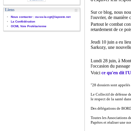
Liens
Sur ce blog, nous n
l'ouvrier, de manière c
Nous contacter : ou-va-la-cgt@laposte.net
La Confédération
Partout le combat conti
OCML Voie Prolétarienne
retardement de ce poi
Jeudi 10 juin a eu li
Sarkozy, une nouvelle
Lundi 28 juin, à Mont-
l'occasion du passage 
Voici
ce qu'en dit l
"28 dossiers sont appelés
Le Collectif de défense d
le respect de la santé dans
Des délégations de B
Toutes les Associations d
Papètes et réaliser une n