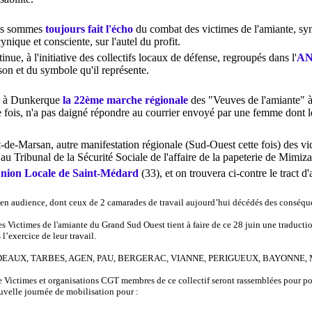
ous sommes
toujours fait l'écho
du combat des victimes de l'amiante, symb
ynique et consciente, sur l'autel du profit.
nue, à l'initiative des collectifs locaux de défense, regroupés dans l'
A
son et du symbole qu'il représente.
eu à Dunkerque
la 22ème marche régionale
des "Veuves de l'amiante" à
 fois, n'a pas daigné répondre au courrier envoyé par une femme dont l
de-Marsan, autre manifestation régionale (Sud-Ouest cette fois) des vic
au Tribunal de la Sécurité Sociale de l'affaire de la papeterie de Mimi
'Union Locale de Saint-Médard
(33), et on trouvera ci-contre le tract d'
 en audience, dont ceux de 2 camarades de travail aujourd’hui décédés des conséqu
es Victimes de l'amiante du Grand Sud Ouest tient à faire de ce 28 juin une traductio
 l’exercice de leur travail.
ORDEAUX, TARBES, AGEN, PAU, BERGERAC, VIANNE, PERIGUEUX, BAYONNE, M
e Victimes et organisations CGT membres de ce collectif seront rassemblées pour po
ouvelle journée de mobilisation pour :