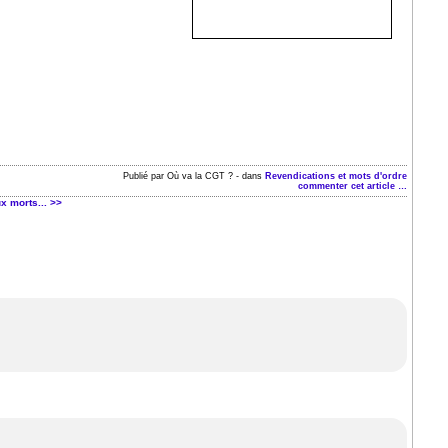
Publié par Où va la CGT ?
-
dans
Revendications et mots d'ordre
commenter cet article
…
ux morts... >>