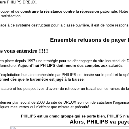
eurs
PHILIPS DREUX.
grouper et de
construire la résistance contre la répression patronale
. Notre
 satisfaction
 face à ce système destructeur pour la classe ouvrière, il est de notre respon
Ensemble refusons de payer l
 vous entendre !!!!!!
 place depuis 1997 une stratégie pour se désengager du site industriel de Dr
 fermeture.
Aujourd’hui PHILIPS doit rendre des comptes aux salariés.
 l’exploitation humaine orchestrée par PHILIPS est basée sur le profit et la sp
nnel dès que le baromètre est jugé à la baisse.
 saturé et les perspectives d’avenir de retrouver un travail sur les ruines de 
ernier plan social de 2008 du site de DREUX son loin de satisfaire l’organis
ques mesurettes qui n’offrent que misère et précarité.
PHILIPS est un grand groupe qui se porte bien, PHILIPS n’a
Alors, PHILIPS va pay