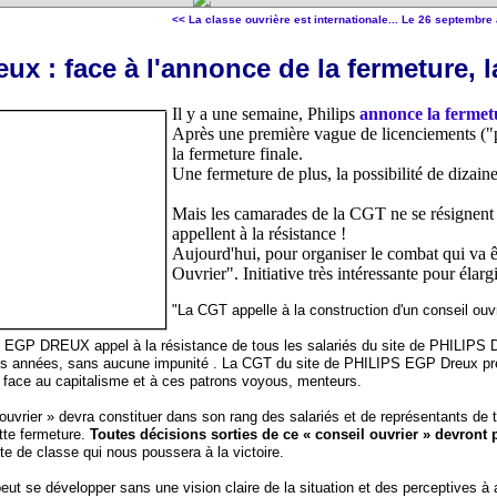
<< La classe ouvrière est internationale...
Le 26 septembre a
eux : face à l'annonce de la fermeture, 
Il y a une semaine, Philips
annonce la fermet
Après une première vague de licenciements ("pl
la fermeture finale.
Une fermeture de plus, la possibilité de dizai
Mais les camarades de la CGT ne se résignent p
appellent à la résistance !
Aujourd'hui, pour organiser le combat qui va êt
Ouvrier". Initiative très intéressante pour élar
"La CGT appelle à la construction d'un conseil ouvr
GP DREUX appel à la résistance de tous les salariés du site de PHILIPS Dreu
es années, sans aucune impunité . La CGT du site de PHILIPS EGP Dreux pré
e face au capitalisme et à ces patrons voyous, menteurs.
 ouvrier » devra constituer dans son rang des salariés et de représentants de
tte fermeture.
Toutes décisions sorties de ce « conseil ouvrier » devront p
tte de classe qui nous poussera à la victoire.
peut se développer sans une vision claire de la situation et des perceptives à