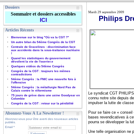
Dossiers
Mardi 29 septembre 2009
Sommaire et dossiers accessibles
Philips Dr
ICI
Articles Récents
Bienvenue sur le blog "Où va la CGT ?"
Un autre bilan du 54ème Congrès de la CGT
Centrale de Gravelines : discrimination face
aux accidents dans la sous-traitance nucléaire
!
Quand les statistiques du gouvernement
dévoilent la vie de l'ouvrier.e
Quelques vidéos du 54ème Congrès
Congrès de la CGT : toujours les mêmes
contradictions
54ème Congrès : la FNIC une nouvelle fois à
l'offensive
54ème Congrès : la métallurgie Nord Pas de
Calais contre le réformisme
Le syndicat CGT PHILIPS E
75 jours de grève dans une usine Goodyear en
connu notre site depuis d
Colombie
impulser la lutte de class
Congrès de la CGT : retour sur la pénibilité
Pour se faire ce « conseil
Abonnez-Vous À La Newsletter !
bases revendicatives à ce
Abonnez-vous pour être averti des nouveaux articles
pourra se développer la lu
publiés.
Email
Une telle organisation ne 