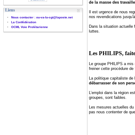
de la masse des travaill
Liens
Il est urgence de nous re
nos revendications jusqu'à
Nous contacter : ou-va-la-cgt@laposte.net
La Confédération
Dans la situation actuelle
OCML Voie Prolétarienne
luttes.
Les PHILIPS, faites
Le groupe PHILIPS a mis en
freiner cette procédure de
La politique capitaliste de
débarrasser de son perso
L’emploi dans la région est
groupes, sont faibles.
Les mesures actuelles du d
pas nous contenter de quel