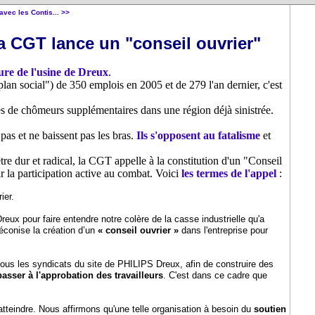
vec les Contis... >>
la CGT lance un "conseil ouvrier"
ure de l'usine de Dreux
.
an social") de 350 emplois en 2005 et de 279 l'an dernier, c'est
nes de chômeurs supplémentaires dans une région déjà sinistrée.
as et ne baissent pas les bras.
Ils s'opposent au fatalisme
et
re dur et radical, la CGT appelle à la constitution d'un "Conseil
gir la participation active au combat. Voici
les termes de l'appel
:
ier.
x pour faire entendre notre colère de la casse industrielle qu'a
conise la création d’un
« conseil ouvrier »
dans l'entreprise pour
 tous les syndicats du site de PHILIPS Dreux, afin de construire des
asser à l'approbation des travailleurs
. C'est dans ce cadre que
 atteindre. Nous affirmons qu'une telle organisation à besoin du
soutien