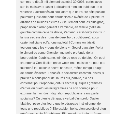
commis le dégât initialement estimé à 30.000€, certes avec
sursis, mais avec casier judiciaire et mention publique de «
violence » accrochés au cou, alors que de l’autre côté pas de
poursuite judiciaire pour fraude fiscale avérée de « plusieurs
dizaines de millions d’euros » (seulement pour les plus gros),
proposition d’arrangement à l’amiable, en famille (celle de
gauche comme celle de droite, s’entend, car il doit y avoir sur
la liste secrète des noms de deux bords politiques), aucun
casier judiciaire et l’anonymat total ! Comme on faisait
toujours entre les « gens de biens » ! Secret bancaire ! Voilà
le ciment de compréhension mutuelle profonde de la
bourgeoisie républicaine, teintée de rose ou de bleu. On peut
changer la Constitution en un week-end, mais on ne peut pas
toucher à la Loi sur le secret bancaire, même lorsqu’il s’agit
de fraude évidente. Et nos élus socialistes et communistes, si
prolixes à nous parler de Jaurès qui, pauvre, n’a pas
d’internet pour répondre, ont-ils encore quelques grammes
d’envie ou quelques milligrammes de son courage pour
exprimer la moindre indignation républicaine, sans parler
socialiste? Ou bien le dérapage verbal d’un prolo, Xavier
Mathieu, pèse plus lourd que le dérapage institutionnel de
toute une république ? Elle est bien belle, bien secrète et bien
généreuse cette République ! Elle enseigne toujours à nos