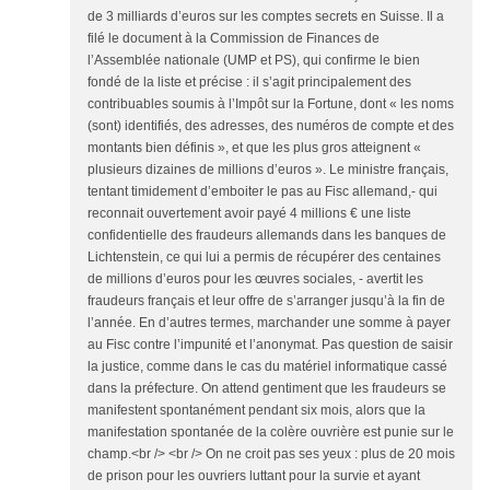
de 3 milliards d’euros sur les comptes secrets en Suisse. Il a
filé le document à la Commission de Finances de
l’Assemblée nationale (UMP et PS), qui confirme le bien
fondé de la liste et précise : il s’agit principalement des
contribuables soumis à l’Impôt sur la Fortune, dont « les noms
(sont) identifiés, des adresses, des numéros de compte et des
montants bien définis », et que les plus gros atteignent «
plusieurs dizaines de millions d’euros ». Le ministre français,
tentant timidement d’emboiter le pas au Fisc allemand,- qui
reconnait ouvertement avoir payé 4 millions € une liste
confidentielle des fraudeurs allemands dans les banques de
Lichtenstein, ce qui lui a permis de récupérer des centaines
de millions d’euros pour les œuvres sociales, - avertit les
fraudeurs français et leur offre de s’arranger jusqu’à la fin de
l’année. En d’autres termes, marchander une somme à payer
au Fisc contre l’impunité et l’anonymat. Pas question de saisir
la justice, comme dans le cas du matériel informatique cassé
dans la préfecture. On attend gentiment que les fraudeurs se
manifestent spontanément pendant six mois, alors que la
manifestation spontanée de la colère ouvrière est punie sur le
champ.<br /> <br /> On ne croit pas ses yeux : plus de 20 mois
de prison pour les ouvriers luttant pour la survie et ayant