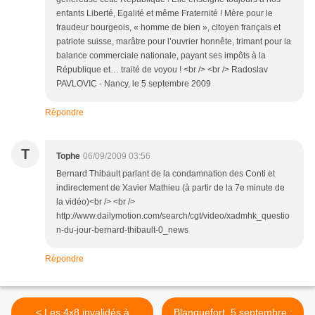
enfants Liberté, Egalité et même Fraternité ! Mère pour le
fraudeur bourgeois, « homme de bien », citoyen français et
patriote suisse, marâtre pour l’ouvrier honnête, trimant pour la
balance commerciale nationale, payant ses impôts à la
République et… traité de voyou ! <br /> <br /> Radoslav
PAVLOVIC - Nancy, le 5 septembre 2009
Répondre
T
Tophe
06/09/2009 03:56
Bernard Thibault parlant de la condamnation des Conti et
indirectement de Xavier Mathieu (à partir de la 7e minute de
la vidéo)<br /> <br />
http://www.dailymotion.com/search/cgt/video/xadmhk_questio
n-du-jour-bernard-thibault-0_news
Répondre
< Les 4x8 invalidés à
Blanquefort, 5 septembre :