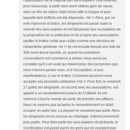
l'approbation de la majorité des sans-papiers: cela revenait,
pour beaucoup, à partir sans avoir obtenu gain de cause,
sans un titre de séjour objet d'une lutte si longue et pour
laquelle tant d'efforts ont été dépensés. <br /> Alors, par un
vote improvisé et bidon, les dirigeants ont passé outre la
volonté des sans-papiers et ont fait passer leur acceptation de
la proposition de la préfecture et de la ligne des associations
(quitter le trottoir coûte que coûte) comme une décision de
l'assemblée générale.<br /> Ils ont ensuite dressé une liste de
300 noms tenue secrète, et, quand les premières
convocations ont commencé à arriver, nous avons pu
constater qu'il y en avait qui étaient pour des personnes que
nous n'avions jamais vues, ni à l'occupation, ni aux
manifestations, ni sur le trottoir. Comment pouvions-nous
accepter ces procédés arbitraires !<br /> Pour finir, le vendredi
17 juillet, les dirigeants, en accord avec les associations, ont
appelé à un rassemblement place du Châtelet. Ils ont
ordonné à tout le monde de partir, de prendre ses affaires.
Nous ne savions pas qu'après le rassemblement on allait
occuper un autre lieu. La plupart ne voulaient pas partir. Alors
les dirigeants ont eu recours au chantage, d'abord personnel
puis public. Pour faire partir les sans-papiers récalcitrants, le
coordinateur est passé parmi les gens qui ne voulaient pas