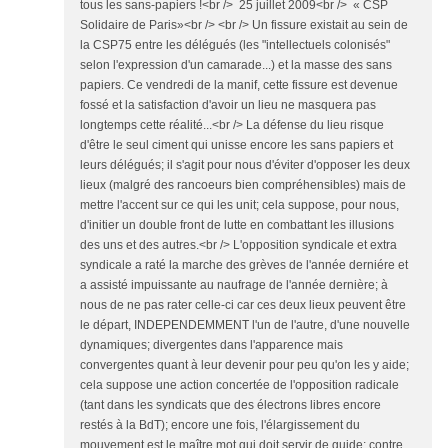
tous les sans-papiers !<br /> 25 juillet 2009<br /> « CSP
Solidaire de Paris»<br /> <br /> Un fissure existait au sein de
la CSP75 entre les délégués (les "intellectuels colonisés"
selon l'expression d'un camarade...) et la masse des sans
papiers. Ce vendredi de la manif, cette fissure est devenue
fossé et la satisfaction d'avoir un lieu ne masquera pas
longtemps cette réalité...<br /> La défense du lieu risque
d'être le seul ciment qui unisse encore les sans papiers et
leurs délégués; il s'agit pour nous d'éviter d'opposer les deux
lieux (malgré des rancoeurs bien compréhensibles) mais de
mettre l'accent sur ce qui les unit; cela suppose, pour nous,
d'initier un double front de lutte en combattant les illusions
des uns et des autres.<br /> L'opposition syndicale et extra
syndicale a raté la marche des grèves de l'année derniére et
a assisté impuissante au naufrage de l'année dernière; à
nous de ne pas rater celle-ci car ces deux lieux peuvent être
le départ, INDEPENDEMMENT l'un de l'autre, d'une nouvelle
dynamiques; divergentes dans l'apparence mais
convergentes quant à leur devenir pour peu qu'on les y aide;
cela suppose une action concertée de l'opposition radicale
(tant dans les syndicats que des électrons libres encore
restés à la BdT); encore une fois, l'élargissement du
mouvement est le maître mot qui doit servir de guide; contre