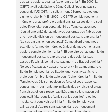
des sans papiers; quant à l'autonomie...<br /> En 2007, la
CSP75 avait déjà lâché le 9ème Collectif pour ne pas se
couper de l'UD CGT... la suite a montré l'erreur stratégique
d'un tel choix.<br /> En 2009, la CSP75 semble rééditer la
même erreur au profit d'organisations françaises dont le seul
objectif réel était son départ du Bd du Temple... avec pour
résultat une unité de façade avec des orgas peu fiables pour
une nouvelle division du mouvement des sans papiers.<br />
"Le cas par cas, on en veut pas!" Ce mot d'ordre que nous
scandions l'année dernière, fédérateur du mouvement sans
papiers semble bien loin...<br /> Et que dire de l'autonomie du
mouvement des sans papiers quand des colonialistes
associatifs tels M. Lemaire se pavanent rue Baudelique!<br />
Ne vous fiez pas aux apparences:<br /> En abandonnant, le
Bd du Temple pour la rue Baudelique, vous avez lâché la
proie pour l'ombre; le durable pour l'éphémère.<br /> - Bd du
Temple, vous étiez en position de force et vous rappeliez
constamment leur honte aux militants des syndicats et orgas
françaises, et leurs responsabilités dans cette situation qui
vous était faite; vous les "teniez par les couilles", d'où leur
insistance à vous voir partir!<br /> - Bd du Temple, vous
attiriez aussi d'autres sans papiers dans ce mouvement
autonome et inédit; la préfecture comme la mairie ne