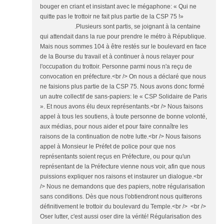
bouger en criant et insistant avec le mégaphone: « Qui ne
quitte pas le trottoir ne fait plus partie de la CSP 75 !»
.Plusieurs sont partis, se joignant à la centaine
qui attendait dans la rue pour prendre le métro à République.
Mais nous sommes 104 à être restés sur le boulevard en face
de la Bourse du travail et à continuer à nous relayer pour
l'occupation du trottoir. Personne parmi nous n'a reçu de
convocation en préfecture.<br /> On nous a déclaré que nous
ne faisions plus partie de la CSP 75. Nous avons donc formé
un autre collectif de sans-papiers: le « CSP Solidaire de Paris
». Et nous avons élu deux représentants.<br /> Nous faisons
appel à tous les soutiens, à toute personne de bonne volonté,
aux médias, pour nous aider et pour faire connaître les
raisons de la continuation de notre lutte.<br /> Nous faisons
appel à Monsieur le Préfet de police pour que nos
représentants soient reçus en Préfecture, ou pour qu'un
représentant de la Préfecture vienne nous voir, afin que nous
puissions expliquer nos raisons et instaurer un dialogue.<br
/> Nous ne demandons que des papiers, notre régularisation
sans conditions. Dès que nous l'obtiendront nous quitterons
définitivement le trottoir du boulevard du Temple.<br /> <br />
Oser lutter, c'est aussi oser dire la vérité! Régularisation des