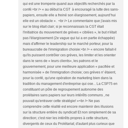
qui est une tromperie quand aux objectifs recherchés par la
confé:<br /> « au début la CGT à encouragé la lutte des sans-
papiers, ensuite elle a freiné son élargissement, aujourd’hui
elle est un obstacle ». <br /> Le commentaire que j'avais mis
sur le blog était clair; si je reconnaissais la CGT était
l'initiatrice du mouvement de grèves « ciblées », le but n'était
pas l'élargissement (2e vague qui lui a en partie échappée)
mais d'affirmer le leadership sur le marché porteur, pour la
bureaucratie de l'immigration choisie:<br /> « encore fallait-il
qu'ils puissent contrôler ces grèves, les limiter et les orienter
dans le sens de « leurs clients», les patrons et le
gouvernement, pour une meilleure application « pacifiée et
harmonisée » de l'immigration choisie; ces grèves n' étaient,
pour la confé, qu'une opération de marketing bien dans la
tradition du management d'entreprise qui ose... La CSP75 en
constituant un pôle de regroupement autonome des
prolétaires sans papiers sur leurs intérêts communs , ne
pouvait qu'entraver cette stratégie! »<br /> Ne pas
comprendre cette réalité est encore maintenir des illusions
sur la structure entière du syndicat! Et non simplement de sa
direction; c'est nier les intérêts propres à cette structure,
divergents de ceux du Prolétariat; d'autant plus curieux que