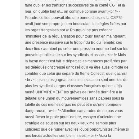
faire oublier les trahisons successives de la confé CGT et la
leur; on oublie tout et... on continue comme avant!<br /> -
Prendre ce lieu pouvait être une bonne chose si la CSP75
avait joué son propre jeu en bousculant les règles fixées par
les orgas françaises:<br /> Pourquoi ne pas créer ce
"ministère de la régularisation pour tous" tout en maintenant
une présence massive sur le trottoir du Bd du Temple; ces
deux lieux auraient pu créer une pression énorme tant sur les
pouvoirs publics que sur les syndicats et assocs; <br /> Mais
la façon dont s'est fait le départ et les menaces proférées par
les délégués ont creusé un fossé qu'il va être aussi difficile de
combler que celui qui sépare du 9ème Collectif; quel gâchis!
<br /> Les seules gagnants de cette situation sont une fois de
plus les syndicats, orgas et assocs françaises qui ont déjà
mené UNITAIREMENT les grèves de l'année dernière à la
défaite; une union du mouvement des sans papiers sous la
tutelle de ces mêmes orgas ne peut être qu'une tromperie
dangereuse... »<br /> Attention camarades de ne pas vous
aussi lâcher la proie pour l'ombre; essayer d'articuler une
stratégie de soutien sur les deux lieux me semble plus
judicieux que de hurler avec les loups opportunistes, même si
nos forces actuelles semble limitées...<br /> Voici la