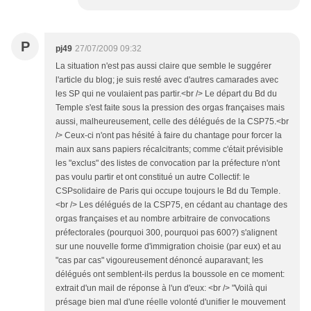
P
pj49
27/07/2009 09:32
La situation n'est pas aussi claire que semble le suggérer
l'article du blog; je suis resté avec d'autres camarades avec
les SP qui ne voulaient pas partir.<br /> Le départ du Bd du
Temple s'est faite sous la pression des orgas françaises mais
aussi, malheureusement, celle des délégués de la CSP75.<br
/> Ceux-ci n'ont pas hésité à faire du chantage pour forcer la
main aux sans papiers récalcitrants; comme c'était prévisible
les "exclus" des listes de convocation par la préfecture n'ont
pas voulu partir et ont constitué un autre Collectif: le
CSPsolidaire de Paris qui occupe toujours le Bd du Temple.
<br /> Les délégués de la CSP75, en cédant au chantage des
orgas françaises et au nombre arbitraire de convocations
préfectorales (pourquoi 300, pourquoi pas 600?) s'alignent
sur une nouvelle forme d'immigration choisie (par eux) et au
"cas par cas" vigoureusement dénoncé auparavant; les
délégués ont semblent-ils perdus la boussole en ce moment:
extrait d'un mail de réponse à l'un d'eux: <br /> "Voilà qui
présage bien mal d'une réelle volonté d'unifier le mouvement