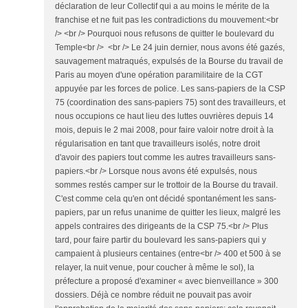
déclaration de leur Collectif qui a au moins le mérite de la
franchise et ne fuit pas les contradictions du mouvement:<br
/> <br /> Pourquoi nous refusons de quitter le boulevard du
Temple<br /> <br /> Le 24 juin dernier, nous avons été gazés,
sauvagement matraqués, expulsés de la Bourse du travail de
Paris au moyen d'une opération paramilitaire de la CGT
appuyée par les forces de police. Les sans-papiers de la CSP
75 (coordination des sans-papiers 75) sont des travailleurs, et
nous occupions ce haut lieu des luttes ouvrières depuis 14
mois, depuis le 2 mai 2008, pour faire valoir notre droit à la
régularisation en tant que travailleurs isolés, notre droit
d'avoir des papiers tout comme les autres travailleurs sans-
papiers.<br /> Lorsque nous avons été expulsés, nous
sommes restés camper sur le trottoir de la Bourse du travail.
C'est comme cela qu'en ont décidé spontanément les sans-
papiers, par un refus unanime de quitter les lieux, malgré les
appels contraires des dirigeants de la CSP 75.<br /> Plus
tard, pour faire partir du boulevard les sans-papiers qui y
campaient à plusieurs centaines (entre<br /> 400 et 500 à se
relayer, la nuit venue, pour coucher à même le sol), la
préfecture a proposé d'examiner « avec bienveillance » 300
dossiers. Déjà ce nombre réduit ne pouvait pas avoir