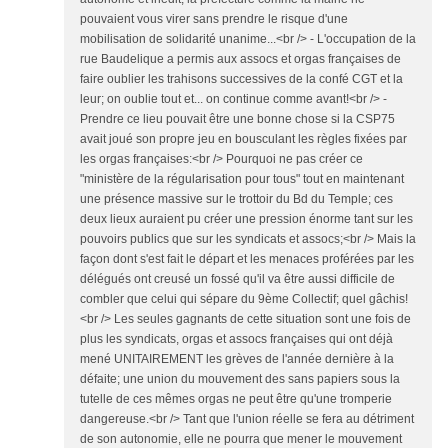
pouvaient vous virer sans prendre le risque d'une
mobilisation de solidarité unanime...<br /> - L'occupation de la
rue Baudelique a permis aux assocs et orgas françaises de
faire oublier les trahisons successives de la confé CGT et la
leur; on oublie tout et... on continue comme avant!<br /> -
Prendre ce lieu pouvait être une bonne chose si la CSP75
avait joué son propre jeu en bousculant les règles fixées par
les orgas françaises:<br /> Pourquoi ne pas créer ce
"ministère de la régularisation pour tous" tout en maintenant
une présence massive sur le trottoir du Bd du Temple; ces
deux lieux auraient pu créer une pression énorme tant sur les
pouvoirs publics que sur les syndicats et assocs;<br /> Mais la
façon dont s'est fait le départ et les menaces proférées par les
délégués ont creusé un fossé qu'il va être aussi difficile de
combler que celui qui sépare du 9ème Collectif; quel gâchis!
<br /> Les seules gagnants de cette situation sont une fois de
plus les syndicats, orgas et assocs françaises qui ont déjà
mené UNITAIREMENT les grèves de l'année dernière à la
défaite; une union du mouvement des sans papiers sous la
tutelle de ces mêmes orgas ne peut être qu'une tromperie
dangereuse.<br /> Tant que l'union réelle se fera au détriment
de son autonomie, elle ne pourra que mener le mouvement