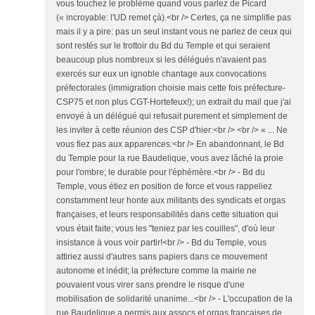
vous touchez le problème quand vous parlez de Picard
(« incroyable: l'UD remet çà).<br /> Certes, ça ne simplifie pas
mais il y a pire: pas un seul instant vous ne parlez de ceux qui
sont restés sur le trottoir du Bd du Temple et qui seraient
beaucoup plus nombreux si les délégués n'avaient pas
exercés sur eux un ignoble chantage aux convocations
préfectorales (immigration choisie mais cette fois préfecture-
CSP75 et non plus CGT-Hortefeux!); un extrait du mail que j'ai
envoyé à un délégué qui refusait purement et simplement de
les inviter à cette réunion des CSP d'hier:<br /> <br /> « ... Ne
vous fiez pas aux apparences:<br /> En abandonnant, le Bd
du Temple pour la rue Baudelique, vous avez lâché la proie
pour l'ombre; le durable pour l'éphémère.<br /> - Bd du
Temple, vous étiez en position de force et vous rappeliez
constamment leur honte aux militants des syndicats et orgas
françaises, et leurs responsabilités dans cette situation qui
vous était faite; vous les "teniez par les couilles", d'où leur
insistance à vous voir partir!<br /> - Bd du Temple, vous
attiriez aussi d'autres sans papiers dans ce mouvement
autonome et inédit; la préfecture comme la mairie ne
pouvaient vous virer sans prendre le risque d'une
mobilisation de solidarité unanime...<br /> - L'occupation de la
rue Baudelique a permis aux assocs et orgas françaises de