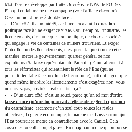
Mot d’ordre développé par Lutte Ouvrière, le NPA, le POI (ex-
PT) qui en fait même une campagne (voir l'affiche ci-contre)
C’est un mot d’ordre à double face :
- D’un côté, il a un intérêt, car il met en avant
la question
politique
face à une exigence vitale. Oui, l’emploi, l’industrie, les
licenciements, c’est une question politique, de choix de société,
qui engage la vie de centaines de milliers d'ouvriers. Et exiger
l’interdiction des licenciements, c’est poser la question de cette
manière, mettre le gouvernement, quartier général de nos
exploiteurs (Sarkozy représentant de Parisot...). Contrairement à
tous les réformistes qui soient nient le rôle de l’Etat (qui ne
pourrait rien faire face aux lois de l’économie), soit qui jugent que
quand même interdire les licenciements c’est exagérer, non, vous
ne croyez pas, pas très "réaliste" tout ça ?
- - D’un autre côté, c’est un souci, parce qu’un tel mot d'ordre
laisse croire qu’une loi pourrait à elle seule régler la question
du capitalisme
, escamoter d’un seul coup toutes les règles
objectives, la guerre économique, le marché etc. Laisse croire que
l'Etat pourrait se mettre en contradiction avec le Capital. Cela
aussi c’est une illusion, et grave. En imaginant même qu'on puisse