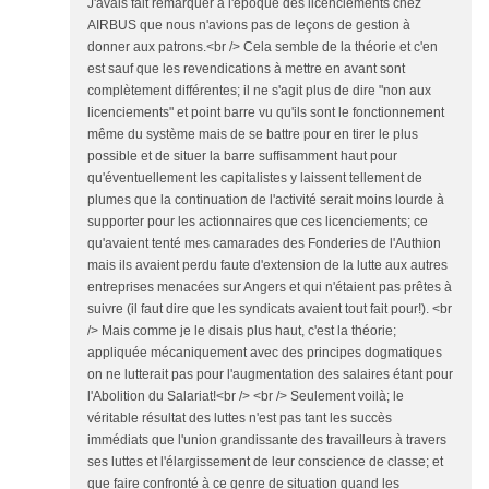
J'avais fait remarquer à l'époque des licenciements chez
AIRBUS que nous n'avions pas de leçons de gestion à
donner aux patrons.<br /> Cela semble de la théorie et c'en
est sauf que les revendications à mettre en avant sont
complètement différentes; il ne s'agit plus de dire "non aux
licenciements" et point barre vu qu'ils sont le fonctionnement
même du système mais de se battre pour en tirer le plus
possible et de situer la barre suffisamment haut pour
qu'éventuellement les capitalistes y laissent tellement de
plumes que la continuation de l'activité serait moins lourde à
supporter pour les actionnaires que ces licenciements; ce
qu'avaient tenté mes camarades des Fonderies de l'Authion
mais ils avaient perdu faute d'extension de la lutte aux autres
entreprises menacées sur Angers et qui n'étaient pas prêtes à
suivre (il faut dire que les syndicats avaient tout fait pour!). <br
/> Mais comme je le disais plus haut, c'est la théorie;
appliquée mécaniquement avec des principes dogmatiques
on ne lutterait pas pour l'augmentation des salaires étant pour
l'Abolition du Salariat!<br /> <br /> Seulement voilà; le
véritable résultat des luttes n'est pas tant les succès
immédiats que l'union grandissante des travailleurs à travers
ses luttes et l'élargissement de leur conscience de classe; et
que faire confronté à ce genre de situation quand les