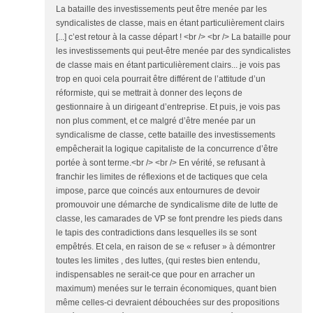
La bataille des investissements peut être menée par les
syndicalistes de classe, mais en étant particulièrement clairs
[...] c’est retour à la casse départ ! <br /> <br /> La bataille pour
les investissements qui peut-être menée par des syndicalistes
de classe mais en étant particulièrement clairs... je vois pas
trop en quoi cela pourrait être différent de l’attitude d’un
réformiste, qui se mettrait à donner des leçons de
gestionnaire à un dirigeant d’entreprise. Et puis, je vois pas
non plus comment, et ce malgré d’être menée par un
syndicalisme de classe, cette bataille des investissements
empêcherait la logique capitaliste de la concurrence d’être
portée à sont terme.<br /> <br /> En vérité, se refusant à
franchir les limites de réflexions et de tactiques que cela
impose, parce que coincés aux entournures de devoir
promouvoir une démarche de syndicalisme dite de lutte de
classe, les camarades de VP se font prendre les pieds dans
le tapis des contradictions dans lesquelles ils se sont
empêtrés. Et cela, en raison de se « refuser » à démontrer
toutes les limites , des luttes, (qui restes bien entendu,
indispensables ne serait-ce que pour en arracher un
maximum) menées sur le terrain économiques, quant bien
même celles-ci devraient débouchées sur des propositions