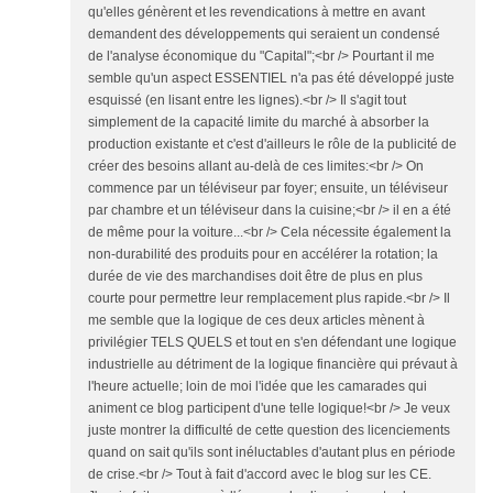
qu'elles génèrent et les revendications à mettre en avant
demandent des développements qui seraient un condensé
de l'analyse économique du "Capital";<br /> Pourtant il me
semble qu'un aspect ESSENTIEL n'a pas été développé juste
esquissé (en lisant entre les lignes).<br /> Il s'agit tout
simplement de la capacité limite du marché à absorber la
production existante et c'est d'ailleurs le rôle de la publicité de
créer des besoins allant au-delà de ces limites:<br /> On
commence par un téléviseur par foyer; ensuite, un téléviseur
par chambre et un téléviseur dans la cuisine;<br /> il en a été
de même pour la voiture...<br /> Cela nécessite également la
non-durabilité des produits pour en accélérer la rotation; la
durée de vie des marchandises doit être de plus en plus
courte pour permettre leur remplacement plus rapide.<br /> Il
me semble que la logique de ces deux articles mènent à
privilégier TELS QUELS et tout en s'en défendant une logique
industrielle au détriment de la logique financière qui prévaut à
l'heure actuelle; loin de moi l'idée que les camarades qui
animent ce blog participent d'une telle logique!<br /> Je veux
juste montrer la difficulté de cette question des licenciements
quand on sait qu'ils sont inéluctables d'autant plus en période
de crise.<br /> Tout à fait d'accord avec le blog sur les CE.