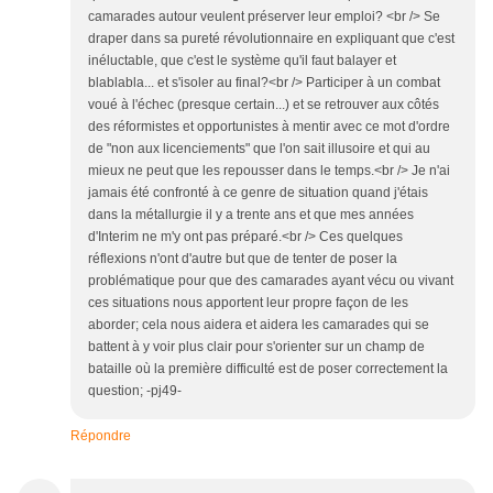
camarades autour veulent préserver leur emploi? <br /> Se
draper dans sa pureté révolutionnaire en expliquant que c'est
inéluctable, que c'est le système qu'il faut balayer et
blablabla... et s'isoler au final?<br /> Participer à un combat
voué à l'échec (presque certain...) et se retrouver aux côtés
des réformistes et opportunistes à mentir avec ce mot d'ordre
de "non aux licenciements" que l'on sait illusoire et qui au
mieux ne peut que les repousser dans le temps.<br /> Je n'ai
jamais été confronté à ce genre de situation quand j'étais
dans la métallurgie il y a trente ans et que mes années
d'Interim ne m'y ont pas préparé.<br /> Ces quelques
réflexions n'ont d'autre but que de tenter de poser la
problématique pour que des camarades ayant vécu ou vivant
ces situations nous apportent leur propre façon de les
aborder; cela nous aidera et aidera les camarades qui se
battent à y voir plus clair pour s'orienter sur un champ de
bataille où la première difficulté est de poser correctement la
question; -pj49-
Répondre