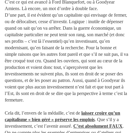
C’est ce qui est avancé à Ford Blanquefort, ou à Goodyear
Amiens. Là encore, un mot d’ordre à double face.
D’une part, il est évident qu’un capitaliste qui envisage de fermer,
ou de délocaliser, cesse d’investir. Logique : inutile de dépenser
quand on sait qu’on va arrêter. Dans la guerre économique, un
capitaliste particulier ne peut tenir son rang, son marché (et donc
ses profits – c’est là l’essentiel) qu’en investissant, qu’en
modernisant, qu’en faisant de la recherche. Pour la bonne et
simple raisons que les autres font pareil et que s’il ne suit pas, il va
être croqué tout cru. Quand les ouvriers, qui sont au cœur de la
production et voient donc tout, s’aperçoivent que les
investissements ne suivent plus, ils sont en droit de se poser des
questions, et de les poser au patron. Aussi, quand à Goodyear ils
voient que plus aucun investissement n’est fait et que tout part à
l’Est, ils sont en droit de se dire que la perspective à terme c’est la
fermeture.
Cela dit, l’envers de la médaille, c’est de
laisser croire qu’un
capitalisme « bien géré » préserve les emplois
. Que s’il y a
investissement, c’est l’avenir assuré.
C’est absolument FAUX
.
On ne compte plus les exemples d’entreprises ou d’ateliers qui