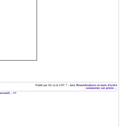
Publié par Où va la CGT ?
-
dans
Revendications et mots d'ordre
commenter cet article
…
accueil... >>