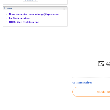
Liens
Nous contacter : ou-va-la-cgt@laposte.net
La Confédération
OCML Voie Prolétarienne
commentaires
Ajouter u