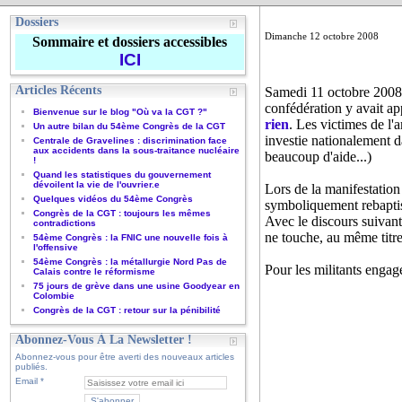
Dossiers
Dimanche 12 octobre 2008
Sommaire et dossiers accessibles
ICI
Articles Récents
Samedi 11 octobre 2008,
confédération y avait a
Bienvenue sur le blog "Où va la CGT ?"
rien
. Les victimes de l'
Un autre bilan du 54ème Congrès de la CGT
investie nationalement da
Centrale de Gravelines : discrimination face
aux accidents dans la sous-traitance nucléaire
beaucoup d'aide...)
!
Quand les statistiques du gouvernement
dévoilent la vie de l'ouvrier.e
Lors de la manifestation 
Quelques vidéos du 54ème Congrès
symboliquement rebaptisé
Congrès de la CGT : toujours les mêmes
Avec le discours suivant
contradictions
ne touche, au même titre
54ème Congrès : la FNIC une nouvelle fois à
l'offensive
54ème Congrès : la métallurgie Nord Pas de
Pour les militants engag
Calais contre le réformisme
75 jours de grève dans une usine Goodyear en
Colombie
Congrès de la CGT : retour sur la pénibilité
Abonnez-Vous À La Newsletter !
Abonnez-vous pour être averti des nouveaux articles
publiés.
Email