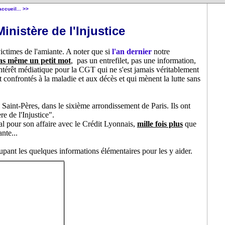
accueil... >>
inistère de l'Injustice
victimes de l'amiante. A noter que si
l'an dernier
notre
as même un petit mot
, pas un entrefilet, pas une information,
intérêt médiatique pour la CGT qui ne s'est jamais véritablement
t confrontés à la maladie et aux décès et qui mènent la lutte sans
s Saint-Pères, dans le sixième arrondissement de Paris. Ils ont
e de l'Injustice".
al pour son affaire avec le Crédit Lyonnais,
mille fois plus
que
nte...
pant les quelques informations élémentaires pour les y aider.