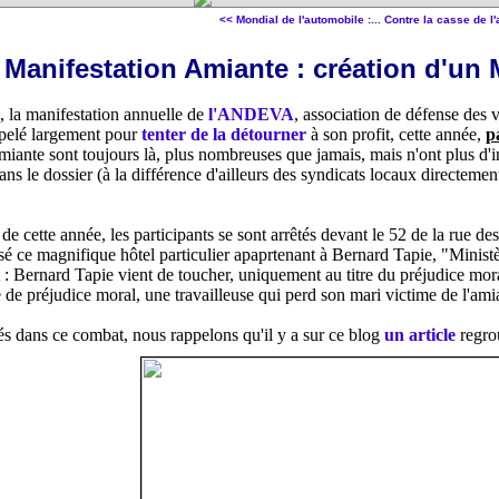
<< Mondial de l'automobile :...
Contre la casse de l'
Manifestation Amiante : création d'un M
 la manifestation annuelle de
l'ANDEVA
, association de défense des 
ppelé largement pour
tenter de la détourner
à son profit, cette année,
p
amiante sont toujours là, plus nombreuses que jamais, mais n'ont plus d'
ns le dossier (à la différence d'ailleurs des syndicats locaux directemen
de cette année, les participants se sont arrêtés devant le 52 de la rue de
 ce magnifique hôtel particulier apaprtenant à Bernard Tapie, "Ministèr
 : Bernard Tapie vient de toucher, uniquement au titre du préjudice mor
 de préjudice moral, une travailleuse qui perd son mari victime de l'amia
és dans ce combat, nous rappelons qu'il y a sur ce blog
un article
regrou