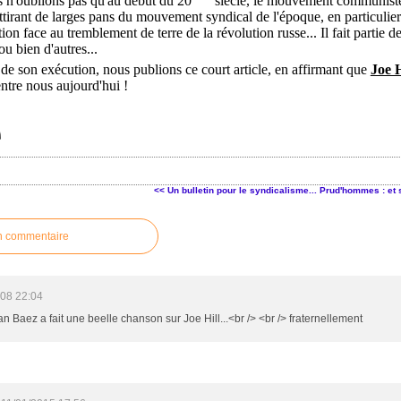
 n'oublions pas qu'au début du 20
siècle, le mouvement communiste é
 attirant de larges pans du mouvement syndical de l'époque, en particuli
sition face au tremblement de terre de la révolution russe... Il fait pa
u bien d'autres...
 de son exécution, nous publions ce court article, en affirmant que
Joe H
ntre nous aujourd'hui !
<< Un bulletin pour le syndicalisme...
Prud'hommes : et s
n commentaire
008 22:04
n Baez a fait une beelle chanson sur Joe Hill...<br /> <br /> fraternellement