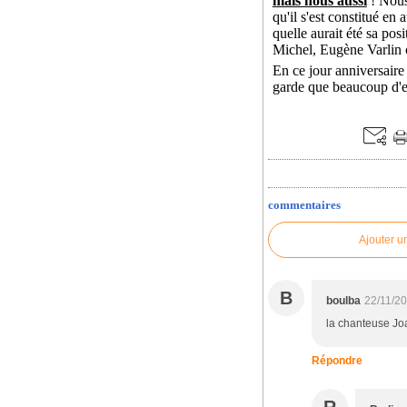
mais nous aussi
! Nous
qu'il s'est constitué en
quelle aurait été sa po
Michel, Eugène Varlin o
En ce jour anniversaire
garde que beaucoup d'e
commentaires
Ajouter u
B
boulba
22/11/2
la chanteuse Joa
Répondre