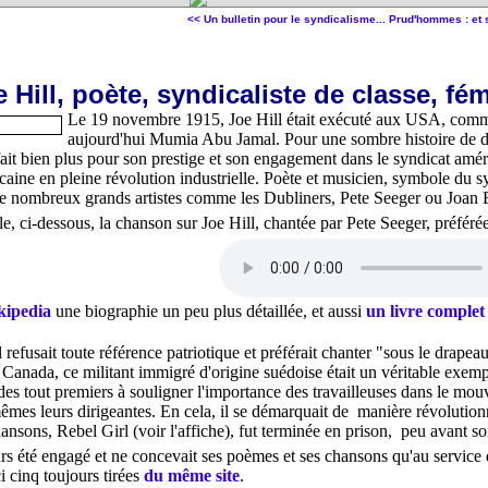
<< Un bulletin pour le syndicalisme...
Prud'hommes : et s
 Hill, poète, syndicaliste de classe, fémi
Le 19 novembre 1915, Joe Hill était exécuté aux USA, comme
aujourd'hui Mumia Abu Jamal. Pour une sombre histoire de dro
fait bien plus pour son prestige et son engagement dans le syndicat amér
caine en pleine révolution industrielle. Poète et musicien, symbole du sy
 de nombreux grands artistes comme les Dubliners, Pete Seeger ou Joan 
e, ci-dessous, la chanson sur Joe Hill, chantée par Pete Seeger, préféré
kipedia
une biographie un peu plus détaillée, et aussi
un livre complet
il refusait toute référence patriotique et préférait chanter "sous le drap
anada, ce militant immigré d'origine suédoise était un véritable exemp
 des tout premiers à souligner l'importance des travailleuses dans le mouv
mêmes leurs dirigeantes. En cela, il se démarquait de manière révoluti
ansons, Rebel Girl (voir l'affiche), fut terminée en prison, peu avant s
urs été engagé et ne concevait ses poèmes et ses chansons qu'au service 
i cinq toujours tirées
du même site
.