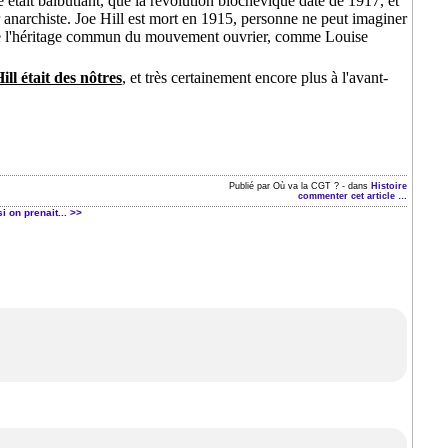
tait balbutiant, que la révolution blochevique date de 1917, et
er anarchiste. Joe Hill est mort en 1915, personne ne peut imaginer
rtie de l'héritage commun du mouvement ouvrier, comme Louise
ill était des nôtres
, et très certainement encore plus à l'avant-
Publié par Où va la CGT ?
-
dans
Histoire
commenter cet article
…
i on prenait... >>