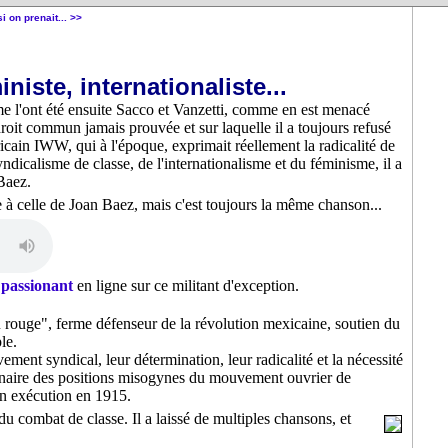
i on prenait... >>
niste, internationaliste...
 l'ont été ensuite Sacco et Vanzetti, comme en est menacé
it commun jamais prouvée et sur laquelle il a toujours refusé
icain IWW, qui à l'époque, exprimait réellement la radicalité de
ndicalisme de classe, de l'internationalisme et du féminisme, il a
Baez.
e à celle de Joan Baez, mais c'est toujours la même chanson...
 passionant
en ligne sur ce militant d'exception.
eau rouge", ferme défenseur de la révolution mexicaine, soutien du
le.
ement syndical, leur détermination, leur radicalité et la nécessité
onnaire des positions misogynes du mouvement ouvrier de
on exécution en 1915.
du combat de classe. Il a laissé de multiples chansons, et