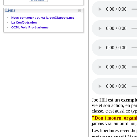
Liens
Nous contacter : ou-va-la-cgt@laposte.net
La Confédération
OCML Voie Prolétarienne
Joe Hill est
un exemple
vie et son action, en pa
classe, c'est aussi ce ty
"Don't mourn, organi
jamais vrai aujourd'hui,
Les libertaires revendi