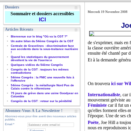
Dossiers
Mercredi 19 Novembre 2008
Sommaire et dossiers accessibles
ICI
Joe
Articles Récents
Bienvenue sur le blog "Où va la CGT ?"
Un autre bilan du 54ème Congrès de la CGT
de s'exprimer, mais en 
Centrale de Gravelines : discrimination face
la classe ouvrière améri
aux accidents dans la sous-traitance nucléaire
!
ensuite été chanté par
Quand les statistiques du gouvernement
Et à la demande général
dévoilent la vie de l'ouvrier.e
Quelques vidéos du 54ème Congrès
Congrès de la CGT : toujours les mêmes
contradictions
54ème Congrès : la FNIC une nouvelle fois à
l'offensive
On trouvera
ici sur Wi
54ème Congrès : la métallurgie Nord Pas de
Calais contre le réformisme
75 jours de grève dans une usine Goodyear en
Internationaliste
, car 
Colombie
mouvement gréviste au C
Congrès de la CGT : retour sur la pénibilité
Féministe
car il fut un
qu'elles forment elles-
Abonnez-Vous À La Newsletter !
l'époque. Une de ses ch
Abonnez-vous pour être averti des nouveaux articles
publiés.
Poète
, Joe Hill a toujo
Email
nous en reproduisons ic