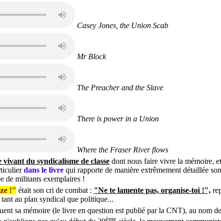
Casey Jones, the Union Scab
Mr Block
The Preacher and the Slave
There is power in a Union
Where the Fraser River flows
 vivant du syndicalisme de classe
dont nous faire vivre la mémoire, et
rticulier
dans le livre
qui rapporte de manière extrêmement détaillée son
pe de militants exemplaires !
ze !"
était son cri de combat :
"Ne te lamente pas, organise-toi !",
rep
 tant au plan syndical que politique...
quent sa mémoire (le livre en question est publié par la CNT), au nom d
ème