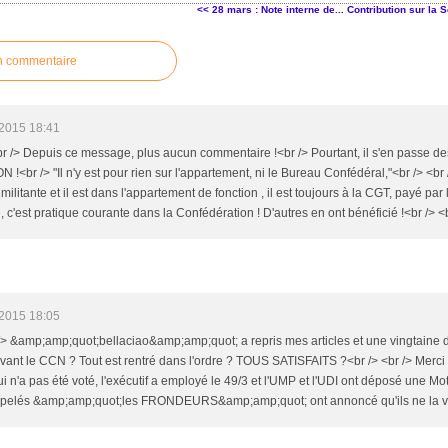
<< 28 mars : Note interne de...
Contribution sur la S
n commentaire
2015 18:41
br /> Depuis ce message, plus aucun commentaire !<br /> Pourtant, il s'en passe 
N !<br /> "Il n'y est pour rien sur l'appartement, ni le Bureau Confédéral,"<br /> <b
militante et il est dans l'appartement de fonction , il est toujours à la CGT, payé p
 c'est pratique courante dans la Confédération ! D'autres en ont bénéficié !<br /> <
2015 18:05
 /> &amp;amp;quot;bellaciao&amp;amp;quot; a repris mes articles et une vingtaine d
avant le CCN ? Tout est rentré dans l'ordre ? TOUS SATISFAITS ?<br /> <br /> Merci de
n'a pas été voté, l'exécutif a employé le 49/3 et l'UMP et l'UDI ont déposé une 
ppelés &amp;amp;quot;les FRONDEURS&amp;amp;quot; ont annoncé qu'ils ne la voter