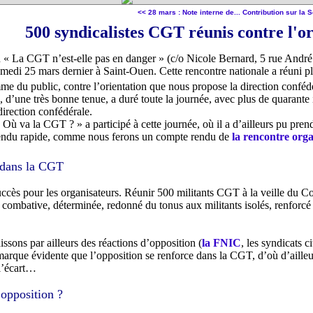
<< 28 mars : Note interne de...
Contribution sur la S
500 syndicalistes CGT réunis contre l'o
tin « La CGT n’est-elle pas en danger » (c/o Nicole Bernard, 5 rue An
samedi 25 mars dernier à Saint-Ouen. Cette rencontre nationale a réuni p
me du public, contre l’orientation que nous propose la direction confé
e, d’une très bonne tenue, a duré toute la journée, avec plus de quarante
direction confédérale.
ù va la CGT ? » a participé à cette journée, où il a d’ailleurs pu pren
rendu rapide, comme nous ferons un compte rendu de
la rencontre organ
 dans la CGT
uccès pour les organisateurs. Réunir 500 militants CGT à la veille du Con
combative, déterminée, redonné du tonus aux militants isolés, renforcé l
sons par ailleurs des réactions d’opposition (
la FNIC
, les syndicats c
 marque évidente que l’opposition se renforce dans la CGT, d’où d’aille
 l’écart…
 opposition ?