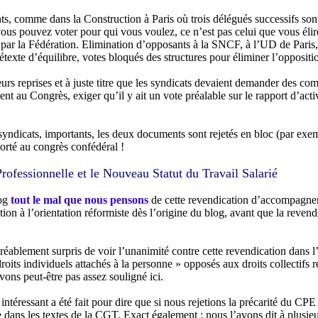
s, comme dans la Construction à Paris où trois délégués successifs sont
 vous pouvez voter pour qui vous voulez, ce n’est pas celui que vous él
é par la Fédération. Elimination d’opposants à la SNCF, à l’UD de Pari
texte d’équilibre, votes bloqués des structures pour éliminer l’opposi
ieurs reprises et à juste titre que les syndicats devaient demander des co
ient au Congrès, exiger qu’il y ait un vote préalable sur le rapport d’acti
ndicats, importants, les deux documents sont rejetés en bloc (par exem
porté au congrès confédéral !
rofessionnelle et le Nouveau Statut du Travail Salarié
log
tout le mal que nous pensons
de cette revendication d’accompagneme
tion à l’orientation réformiste dès l’origine du blog, avant que la revend
éablement surpris de voir l’unanimité contre cette revendication dans l
roits individuels attachés à la personne » opposés aux droits collectifs re
avons peut-être pas assez souligné ici.
e intéressant a été fait pour dire que si nous rejetions la précarité du CP
 dans les textes de la CGT. Exact également : nous l’avons dit à plusieur