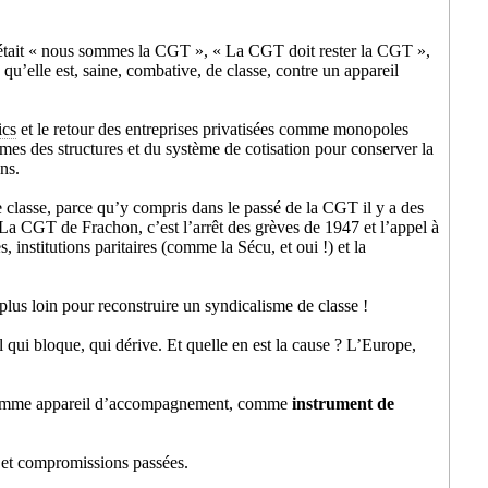
, c’était « nous sommes la CGT », « La CGT doit rester la CGT »,
qu’elle est, saine, combative, de classe, contre un appareil
ics
et le retour des entreprises privatisées comme monopoles
ormes des structures et du système de cotisation pour conserver la
ns.
e classe, parce qu’y compris dans le passé de la CGT il y a des
a CGT de Frachon, c’est l’arrêt des grèves de 1947 et l’appel à
 institutions paritaires (comme la Sécu, et oui !) et la
lus loin pour reconstruire un syndicalisme de classe !
l qui bloque, qui dérive. Et quelle en est la cause ? L’Europe,
e comme appareil d’accompagnement, comme
instrument de
s et compromissions passées.