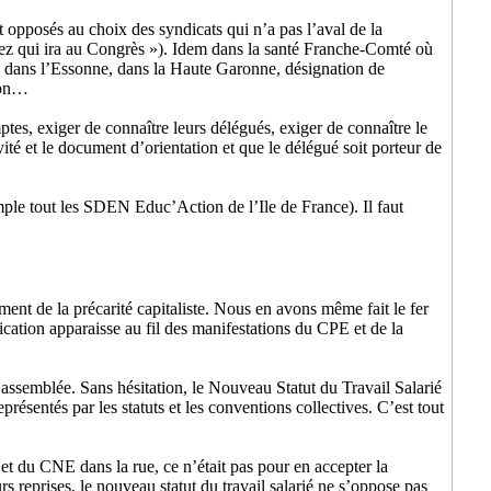
 opposés au choix des syndicats qui n’a pas l’aval de la
irez qui ira au Congrès »). Idem dans la santé Franche-Comté où
s, dans l’Essonne, dans la Haute Garonne, désignation de
tion…
mptes, exiger de connaître leurs délégués, exiger de connaître le
vité et le document d’orientation et que le délégué soit porteur de
ple tout les SDEN Educ’Action de l’Ile de France). Il faut
nt de la précarité capitaliste. Nous en avons même fait le fer
ication apparaisse au fil des manifestations du CPE et de la
’assemblée. Sans hésitation, le Nouveau Statut du Travail Salarié
présentés par les statuts et les conventions collectives. C’est tout
E et du CNE dans la rue, ce n’était pas pour en accepter la
s reprises, le nouveau statut du travail salarié ne s’oppose pas