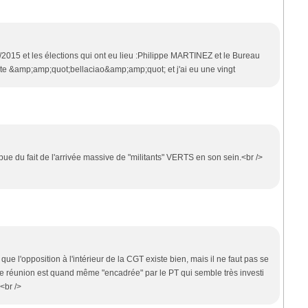
02/2015 et les élections qui ont eu lieu :Philippe MARTINEZ et le Bureau
e site &amp;amp;quot;bellaciao&amp;amp;quot; et j'ai eu une vingt
pue du fait de l'arrivée massive de "militants" VERTS en son sein.<br />
 que l'opposition à l'intérieur de la CGT existe bien, mais il ne faut pas se
ette réunion est quand même "encadrée" par le PT qui semble très investi
 <br />