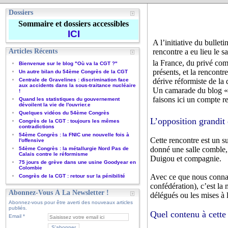
Dossiers
Sommaire et dossiers accessibles
ICI
A l’initiative du bulle
Articles Récents
rencontre a eu lieu le 
la France, du privé com
Bienvenue sur le blog "Où va la CGT ?"
présents, et la rencontr
Un autre bilan du 54ème Congrès de la CGT
Centrale de Gravelines : discrimination face
dérive réformiste de la 
aux accidents dans la sous-traitance nucléaire
Un camarade du blog « O
!
faisons ici un compte 
Quand les statistiques du gouvernement
dévoilent la vie de l'ouvrier.e
Quelques vidéos du 54ème Congrès
L’opposition grandit
Congrès de la CGT : toujours les mêmes
contradictions
54ème Congrès : la FNIC une nouvelle fois à
Cette rencontre est un s
l'offensive
donné une salle comble, 
54ème Congrès : la métallurgie Nord Pas de
Calais contre le réformisme
Duigou et compagnie.
75 jours de grève dans une usine Goodyear en
Colombie
Avec ce que nous connais
Congrès de la CGT : retour sur la pénibilité
confédération), c’est la
Abonnez-Vous À La Newsletter !
délégués ou les mises à
Abonnez-vous pour être averti des nouveaux articles
publiés.
Quel contenu à cette
Email