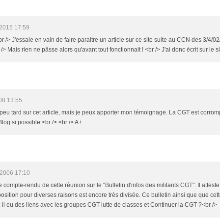
2015 17:59
br /> J'essaie en vain de faire paraitre un article sur ce site suite au CCN des 3/4/
 /> Mais rien ne pâsse alors qu'avant tout fonctionnait ! <br /> J'ai donc écrit sur l
08 13:55
un peu tard sur cet article, mais je peux apporter mon témoignage. La CGT est corrom
log si possible.<br /> <br /> A+
/2006 17:10
le compte-rendu de cette réunion sur le "Bulletin d'infos des militants CGT". Il atteste
pposition pour diverses raisons est encore très divisée. Ce bulletin ainsi que que c
a t-il eu des liens avec les groupes CGT lutte de classes et Continuer la CGT ?<br />