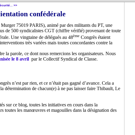
écurité... >>
rientation confédérale
dré Murger 75019 PARIS), animé par des militants du PT, une
lus de 500 syndicalistes CGT (chiffre vérifié) provenant de toute
ème
dérale. Une vingtaine de délégués au 48
Congrès étaient
 interventions très variées mais toutes concordantes contre la
dre la parole, ce dont nous remercions les organisateurs. Nous
isée le 8 avril
par le Collectif Syndical de Classe.
grès n’est par rien, et ce n’était pas gagné d’avance. Cela a
a détermination de chacun(e) à ne pas laisser faire Thibault, Le
ités sur ce blog, toutes les initiatives en cours dans la
urs toutes les manœuvres et magouilles dans la désignation des