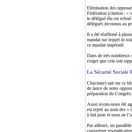
Elimination des opposant
Fédération (citation : «
le délégué élu est refus
délégués inconnus au pré
Il a été réaffirmé à plus
mandat sur lequel ils ira
ce mandat impératif.
Dans de très nombreux sy
exiger que cela soit rap
La Sécurité Sociale P
Chacun(e) sait sur ce b
de lance de notre opposi
préparation du Congrès.
Aussi avons-nous été agr
est rejeté au nom des « d
à fait juste et nous ne l’
Par ailleurs, un parallèl
couverture revendicative