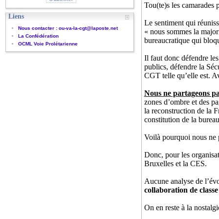
Tou(te)s les camarades pr
Liens
Le sentiment qui réuniss
Nous contacter : ou-va-la-cgt@laposte.net
« nous sommes la majorité
La Confédération
bureaucratique qui bloq
OCML Voie Prolétarienne
Il faut donc défendre les
publics, défendre la Sécu
CGT telle qu’elle est. A
Nous ne partageons pa
zones d’ombre et des pa
la reconstruction de la F
constitution de la bureau
Voilà pourquoi nous ne p
Donc, pour les organisat
Bruxelles et la CES.
Aucune analyse de l’év
collaboration de classe
On en reste à la nostalg