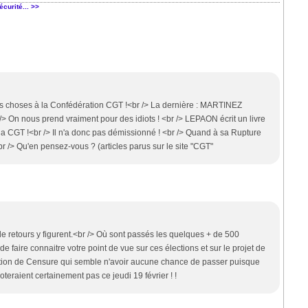
écurité... >>
des choses à la Confédération CGT !<br /> La dernière : MARTINEZ
r /> On nous prend vraiment pour des idiots ! <br /> LEPAON écrit un livre
ar la CGT !<br /> Il n'a donc pas démissionné ! <br /> Quand à sa Rupture
br /> Qu'en pensez-vous ? (articles parus sur le site "CGT"
e retours y figurent.<br /> Où sont passés les quelques + de 500
 faire connaitre votre point de vue sur ces élections et sur le projet de
Motion de Censure qui semble n'avoir aucune chance de passer puisque
aient certainement pas ce jeudi 19 février ! !