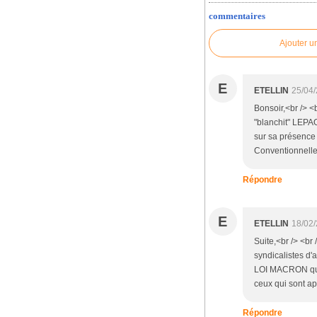
commentaires
Ajouter u
E
ETELLIN
25/04/
Bonsoir,<br /> <
"blanchit" LEPAO
sur sa présence 
Conventionnelle,
Répondre
E
ETELLIN
18/02/
Suite,<br /> <br
syndicalistes d'
LOI MACRON qui 
ceux qui sont a
Répondre