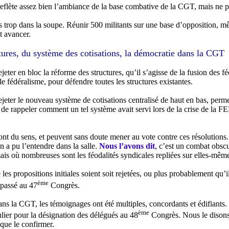
eflète assez bien l’ambiance de la base combative de la CGT, mais ne pe
s trop dans la soupe. Réunir 500 militants sur une base d’opposition, mê
it avancer.
tures, du système des cotisations, la démocratie dans la CGT
jeter en bloc la réforme des structures, qu’il s’agisse de la fusion des f
e fédéralisme, pour défendre toutes les structures existantes.
ejeter le nouveau système de cotisations centralisé de haut en bas, perme
de rappeler comment un tel système avait servi lors de la crise de la 
 du sens, et peuvent sans doute mener au vote contre ces résolutions. 
 a pu l’entendre dans la salle.
Nous l’avons dit
, c’est un combat obscu
mais où nombreuses sont les féodalités syndicales repliées sur elles-mêm
les propositions initiales soient soit rejetées, ou plus probablement qu’i
ème
 passé au 47
Congrès.
s la CGT, les témoignages ont été multiples, concordants et édifiants. Il
ème
ulier pour la désignation des délégués au 48
Congrès. Nous le disons 
que le confirmer.