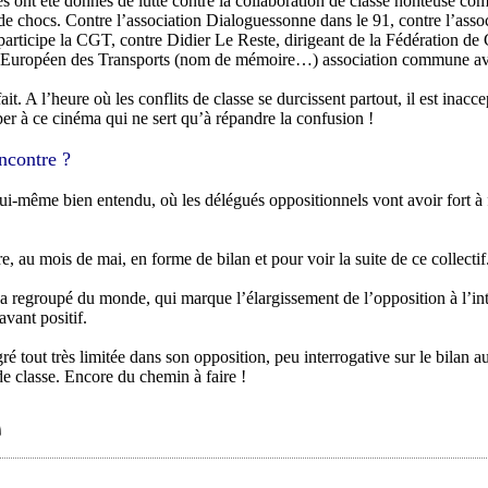
es ont été donnés de lutte contre la collaboration de classe honteuse c
e chocs. Contre l’association Dialoguessonne dans le 91, contre l’asso
participe la CGT, contre Didier Le Reste, dirigeant de la Fédération d
l Européen des Transports (nom de mémoire…) association commune av
it. A l’heure où les conflits de classe se durcissent partout, il est inac
er à ce cinéma qui ne sert qu’à répandre la confusion !
encontre ?
ui-même bien entendu, où les délégués oppositionnels vont avoir fort à
, au mois de mai, en forme de bilan et pour voir la suite de ce collectif
a regroupé du monde, qui marque l’élargissement de l’opposition à l’int
vant positif.
é tout très limitée dans son opposition, peu interrogative sur le bilan a
e classe. Encore du chemin à faire !