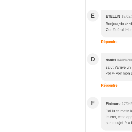
E
ETELLIN
18/02/
Bonjour,<br /> <
Confédéral I <br
Répondre
D
daniel
04/09/20
salut, j'arrive 
<br /> Voir mon B
Répondre
F
Finimore
17/04
J'ai lu ce matin 
leurrer, cette o
sur le sujet. Y 