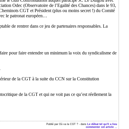
omme le club Confrontations auquel participe JC Le Duigou avec
ciation Odec (Observatoire de l’Egalité des Chances) dans le 93,
e Cheminots CGT et Président (plus ou moins secret !) du Comité
ec le patronat européen…
ceptable de rentrer dans ce jeu de partenaires responsables. La
 faire pour faire entendre un minimum la voix du syndicalisme de
.
érieur de la CGT à la suite du CCN sur la Constitution
utocritique de la CGT et qui ne voit pas ce qu’est réellement la
Publié par Où va la CGT ?
-
dans
Le débat tel qu'il a lieu
commenter cet article
…