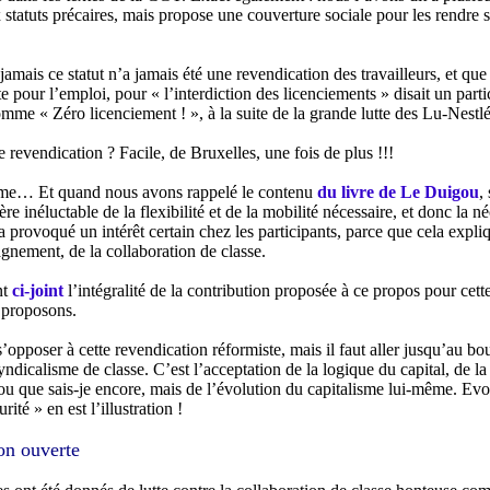
statuts précaires, mais propose une couverture sociale pour les rendre su
jamais ce statut n’a jamais été une revendication des travailleurs, et que 
tte pour l’emploi, pour « l’interdiction des licenciements » disait un part
mme « Zéro licenciement ! », à la suite de la grande lutte des Lu-Nest
e revendication ? Facile, de Bruxelles, une fois de plus !!!
me… Et quand nous avons rappelé le contenu
du livre de Le Duigou
,
ère inéluctable de la flexibilité et de la mobilité nécessaire, et donc la 
a provoqué un intérêt certain chez les participants, parce que cela expli
nement, de la collaboration de classe.
nt
ci-joint
l’intégralité de la contribution proposée à ce propos pour cet
 proposons.
de s’opposer à cette revendication réformiste, mais il faut aller jusqu’au 
yndicalisme de classe. C’est l’acceptation de la logique du capital, de l
ou que sais-je encore, mais de l’évolution du capitalisme lui-même. Evo
rité » en est l’illustration !
on ouverte