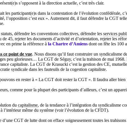
ésent(e)s s’opposent à la direction actuelle, c’est très clair.
ait les participant(e)s dans la contestation de l’évolution confédérale
, l’opposition c’est eux ». Autrement dit, il faut défendre la CGT telle 
ue.
 statuts, défendre les conventions collectives, défendre les
services publ
 de 45, rejeter les documents d’activité et d’orientation, rejeter les réf
vec en prime la référence à
la Chartre d’Amiens
dont on fête les 100 a
s ce point de vue
. Nous disons qu’il faut construire un syndicalisme d
ges peu glorieuses… La CGT de Séguy, c’est la trahison de mai 1968. L
rance capitaliste. La CGT de Krasucki c’est la gestion des CE, mutuelles,
cratie syndicale dans les fauteuils de la cogestion capitaliste.
ouvons en rester à « La CGT doit rester la CGT ». Il faudra aller bien p
eurs, comme pour la plupart des participants d’ailleurs, c’est un apparei
olution du
capitalisme
, de la tendance à l’intégration du syndicalism
à l’intérieur même du système (voir l’évolution de la CFDT).
ie d’une CGT de lutte dont on efface soigneusement toutes les trahison