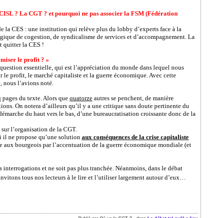
a CISL ? La CGT ? et pourquoi ne pas associer la FSM (Fédération
e la CES : une institution qui relève plus du lobby d’experts face à la
ogique de cogestion, de syndicalisme de services et d’accompagnement. La
t quitter la CES !
miser le profit ? »
question essentielle, qui est l’appréciation du monde dans lequel nous
 le profit, le marché capitaliste et la guerre économique. Avec cette
, nous l’avions noté.
q
pages du texte. Alors que
quatorze
autres se penchent, de manière
ions. On notera d’ailleurs qu’il y a une critique sans doute pertinente du
démarche du haut vers le bas, d’une bureaucratisation croissante donc de la
 sur l’organisation de la CGT.
i il ne propose qu’une solution
aux conséquences de la crise capitaliste
osée aux bourgeois par l’accentuation de la guerre économique mondiale (et
s interrogations et ne soit pas plus tranchée. Néanmoins, dans le débat
vitons tous nos lecteurs à le lire et l’utiliser largement autour d’eux…