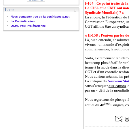
I-104 : Ce point traite de 
La CISL et la CMT ont noto
Liens
Syndicale Mondiale) ? »
Nous contacter : ou-va-la-cgt@laposte.net
Là encore, la Fédération de 
La Confédération
Commission Européenne, un c
OCML Voie Prolétarienne
CGT affirme être un syndicat 
« II-158 : Peut-on parler de
Là, bien entendu, absolument
vivons : un monde d’exploita
compréhension, la notion d
Voilà, extrêmement rapidem
beaucoup plus détaillée sur l
terme à la mode dans la dire
CGT et d’un contrôle renforcé
Nous aurions néanmoins préfér
La critique du
Nouveau Stat
sans s’attaquer
aux causes
, 
pas un « défi de la mondiali
Nous regrettons de plus qu’
ème
actuel du 48
Congrès, c’e