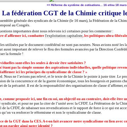
<< Réforme du système de cotisations...
16 et/ou 18 mars 
La fédération CGT de la Chimie critique l
semblée générale des syndicats de la Chimie (le 16 mars), la Fédération de la Chi
proposé au Congrès.
uestions importantes dont nous relevons ici certaines pour les commenter :
aire d'affirmer ici, combattre
l'exploitation capitaliste
, les politiques ultra-libéral
es utilisées par le document confédéral ne sont pas neutres. Nous avions noté les la
 tout aussi important de relever le flou des formules avancées par la Direction Conféd
iser la formule !
viduelles sont-elles les seules à devoir être satisfaites ?
 n'étant pas la simple somme des aspirations individuelles, quelle politique reven
réaffirmer ici les principes du syndicalisme de classe ? »
rd. Nous ne l’avions pas relevé, et le texte de la Chimie le pointe à juste titre. Le pr
ssion de la concurrence et de la guerre économique, tous les bourgeois et patrons cher
é et de la précarité. Il est de la responsabilité des organisations de classe d’affirmer, 
tre, comme proposée ici, une fin en soi, un objectif ou au contraire, doit-elle être
ité syndicale, et pour ne pas la citer de l’unité avec la CFDT. La Fédération de la Ch
l de la CFDT, de rabaisser nos revendications et le rapport de force à ce qui est acc
in qu’on va renforcer le réformisme et non le syndicalisme de classe.
 place de la CGT dans la CES. A-t-on fait avancer notre syndicalisme en lien avec c
t-on garder ainsi notre identité ?