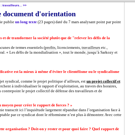
: travailleurs... >>
e document d'orientation
mie publie
un long texte
(23 pages) daté du 7 mars analysant point par point
es et de transformer la société plutôt que de "relever les défis de la
cunes de termes essentiels (
profits
, licenciements,
travailleurs
etc.,
éral. « Les défis de la mondialisation », tout le monde, jusqu’à Sarkozy et
dicative est la mieux à même d'éviter le clientélisme ou le syndicalisme
ojet syndical, comme le projet politique d’ailleurs, est
un projet collectif et
chent à individualiser le rapport d’exploitation, au travers des horaires,
en contrepoint le projet collectif de défense des travailleurs et de
 un moyen pour créer le rapport de forces ? »
imie transcrit ici l’inquiétude largement répandue dans l’organisation face à
eptable par ce syndicat dont le réformisme n’est plus à démontrer. Avec cette
ette organisation ? Doit-on y rester et pour quoi faire ? Quel rapport de