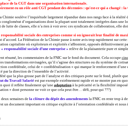
la place de la CGT dans une organisation internationale.
irement eu un rôle anti CGT pendant des décennies : qu'est-ce qui a changé : l
la Chimie soulève l’inquiétude largement répandue dans nos rangs face à la réalité d
onglomérat d’organisations dont la plupart sont totalement intégrées dans une l
de lutte de classes, elle n’a rien à voir avec ces syndicats de collaboration, elle doi
 responsabilité sociale des entreprises comme si on ignorait leur finalité de maxi
 d’accord. La Fédération de la Chimie passe à notre avis trop rapidement sur cette 
tion capitaliste où exploiteurs et exploités s’affrontent, opposés définitivement par
e
« responsabilité sociale d’une entreprise »
relève de la plaisanterie pure et simple
ent résumé, les commentaires de la FNIC sur le fond du document. Cela occupe
cin
es transformations envisagées, qu’il s’agisse des structures ou du système de cotisat
ction confédérale, celui de « confédéralisation » qui marque le renforcement d’une 
 par la direction de l’ensemble de l’activité.
é que la plus grosse part de l’analyse et des critiques porte sur le fond, plutôt que
ut du Travail Salarié
est par exemple extrêmement rapide et ne montre pas en quo
en quoi il reflète finalement qu’une
adaptation
à la précarité et la flexibilité imp
sation » dont personne ne voit ce que cela peut être… défi, pour qui ???)
à deux semaines de
la clôture du dépôt des amendements
la FNIC en reste trop à de
st un document important en critique explicite à l’orientation confédérale et nous in