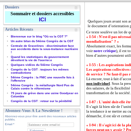
Dossiers
Sommaire et dossiers accessibles
ICI
Quelques jours avant son as
le document d’orientation 
Articles Récents
Ce texte soulève un lot de q
« I-54 : N'est-il pas nécess
Bienvenue sur le blog "Où va la CGT ?"
mondialisation" ? »
Un autre bilan du 54ème Congrès de la CGT
Absolument exact, les formul
Centrale de Gravelines : discrimination face
aux accidents dans la sous-traitance nucléaire
voir
notre critique
), il est
!
bien d’autres pourraient util
Quand les statistiques du gouvernement
dévoilent la vie de l'ouvrier.e
« I-55 : Les aspirations indi
Quelques vidéos du 54ème Congrès
Les aspirations collectives
Congrès de la CGT : toujours les mêmes
contradictions
de service ? Ne faut-il pas 
54ème Congrès : la FNIC une nouvelle fois à
Là encore, tout à fait d’acco
l'offensive
non individuel
. Sous la pre
54ème Congrès : la métallurgie Nord Pas de
des salaires, de la flexibilit
Calais contre le réformisme
transformation de la société.
75 jours de grève dans une usine Goodyear en
Colombie
Congrès de la CGT : retour sur la pénibilité
« I-87 : L'unité doit-elle ê
Il s’agit là bien sûr de l’un
Abonnez-Vous À La Newsletter !
la tendance à se mettre au cu
démarche, il est sûr et certa
Abonnez-vous pour être averti des nouveaux articles
publiés.
Email
« I-94 : Il s'agit ici de la
forces peut-on y avoir ? Peu