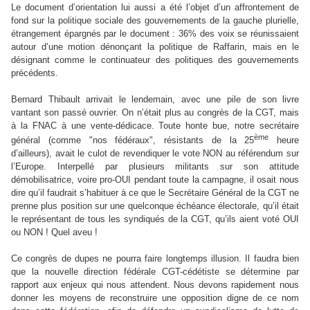
Le document d’orientation lui aussi a été l’objet d’un affrontement de
fond sur la politique sociale des gouvernements de la gauche plurielle,
étrangement épargnés par le document : 36% des voix se réunissaient
autour d’une motion dénonçant la politique de Raffarin, mais en le
désignant comme le continuateur des politiques des gouvernements
précédents.
Bernard Thibault arrivait le lendemain, avec une pile de son livre
vantant son passé ouvrier. On n’était plus au congrès de la CGT, mais
à la FNAC à une vente-dédicace. Toute honte bue, notre secrétaire
ème
général (comme "nos fédéraux", résistants de la 25
heure
d’ailleurs), avait le culot de revendiquer le vote NON au référendum sur
l’Europe. Interpellé par plusieurs militants sur son attitude
démobilisatrice, voire pro-OUI pendant toute la campagne, il osait nous
dire qu’il faudrait s’habituer à ce que le Secrétaire Général de la CGT ne
prenne plus position sur une quelconque échéance électorale, qu’il était
le représentant de tous les syndiqués de la CGT, qu’ils aient voté OUI
ou NON ! Quel aveu !
Ce congrès de dupes ne pourra faire longtemps illusion. Il faudra bien
que la nouvelle direction fédérale CGT-cédétiste se détermine par
rapport aux enjeux qui nous attendent. Nous devons rapidement nous
donner les moyens de reconstruire une opposition digne de ce nom