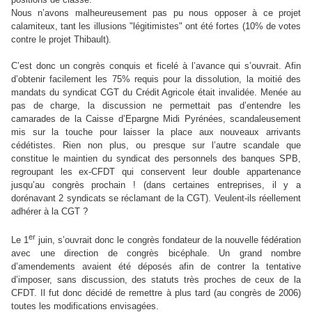
Nous n’avons malheureusement pas pu nous opposer à ce projet
calamiteux, tant les illusions "légitimistes" ont été fortes (10% de votes
contre le projet Thibault).
C’est donc un congrès conquis et ficelé à l’avance qui s’ouvrait. Afin
d’obtenir facilement les 75% requis pour la dissolution, la moitié des
mandats du syndicat CGT du Crédit Agricole était invalidée. Menée au
pas de charge, la discussion ne permettait pas d’entendre les
camarades de la Caisse d’Epargne Midi Pyrénées, scandaleusement
mis sur la touche pour laisser la place aux nouveaux arrivants
cédétistes. Rien non plus, ou presque sur l’autre scandale que
constitue le maintien du syndicat des personnels des banques SPB,
regroupant les ex-CFDT qui conservent leur double appartenance
jusqu’au congrès prochain ! (dans certaines entreprises, il y a
dorénavant 2 syndicats se réclamant de la CGT). Veulent-ils réellement
adhérer à la CGT ?
er
Le 1
juin, s’ouvrait donc le congrès fondateur de la nouvelle fédération
avec une direction de congrès bicéphale. Un grand nombre
d’amendements avaient été déposés afin de contrer la tentative
d’imposer, sans discussion, des statuts très proches de ceux de la
CFDT. Il fut donc décidé de remettre à plus tard (au congrès de 2006)
toutes les modifications envisagées.