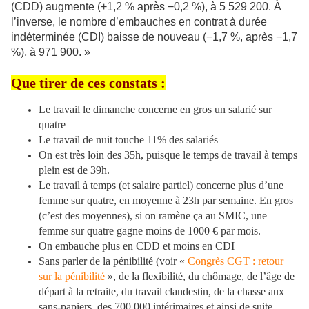
(CDD) augmente (+1,2 % après −0,2 %), à 5 529 200. À
l’inverse, le nombre d’embauches en contrat à durée
indéterminée (CDI) baisse de nouveau (−1,7 %, après −1,7
%), à 971 900. »
Que tirer de ces constats :
Le travail le dimanche concerne en gros un salarié sur
quatre
Le travail de nuit touche 11% des salariés
On est très loin des 35h, puisque le temps de travail à temps
plein est de 39h.
Le travail à temps (et salaire partiel) concerne plus d’une
femme sur quatre, en moyenne à 23h par semaine. En gros
(c’est des moyennes), si on ramène ça au SMIC, une
femme sur quatre gagne moins de 1000 € par mois.
On embauche plus en CDD et moins en CDI
Sans parler de la pénibilité (voir «
Congrès CGT : retour
sur la pénibilité
», de la flexibilité, du chômage, de l’âge de
départ à la retraite, du travail clandestin, de la chasse aux
sans-papiers, des 700 000 intérimaires et ainsi de suite