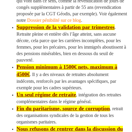
qui vont dans ce sens, comme la revendication de jours de
congés supplémentaires à partir de 55 ans (revendication
proposée par la CGT Géodis, par exemple). Voir également
notre
Dossier pénibilité sur ce blog
.
Suppression de la validation par trimestres
.
Retraite pleine et entière dès l’âge atteint, sans aucune
décote, cela parce que les carrières incomplètes, pour les
femmes, pour les précaires, pour les immigrés aboutissent à
des pensions misérables, bien en dessous du seuil de
pauvreté.
Pension minimum à 1500€ nets, maximum à
4500€
. Il y a des niveaux de retraites absolument
indécents, renforcés par les avantages spécifiques, par
exemple pour les cadres supérieurs.
Un seul régime de retraite
, intégration des retraites
complémentaires dans le régime général.
Fin du paritarisme, source de corruption
, retrait
des organisations syndicales de la gestion de tous les
organismes paritaires.
Nous refusons de rentrer dans la discussion du