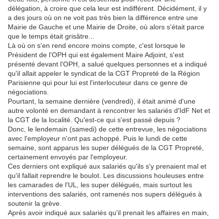
délégation, à croire que cela leur est indifférent. Décidément, il y
a des jours où on ne voit pas très bien la différence entre une
Mairie de Gauche et une Mairie de Droite, où alors s'était parce
que le temps était grisâtre...
Là où on s'en rend encore moins compte, c'est lorsque le
Président de l'OPH qui est également Maire Adjoint, s'est
présenté devant l'OPH, a salué quelques personnes et a indiqué
qu'il allait appeler le syndicat de la CGT Propreté de la Région
Parisienne qui pour lui est l'interlocuteur dans ce genre de
négociations.
Pourtant, la semaine dernière (vendredi), il était animé d'une
autre volonté en demandant à rencontrer les salariés d'IdF Net et
la CGT de la localité. Qu'est-ce qui s'est passé depuis ?
Donc, le lendemain (samedi) de cette entrevue, les négociations
avec l'employeur n'ont pas achoppé. Puis le lundi de cette
semaine, sont apparus les super délégués de la CGT Propreté,
certainement envoyés par l'employeur.
Ces derniers ont expliqué aux salariés qu'ils s'y prenaient mal et
qu'il fallait reprendre le boulot. Les discussions houleuses entre
les camarades de l'UL, les super délégués, mais surtout les
interventions des salariés, ont ramenés nos supers délégués à
soutenir la grève.
Après avoir indiqué aux salariés qu'il prenait les affaires en main,