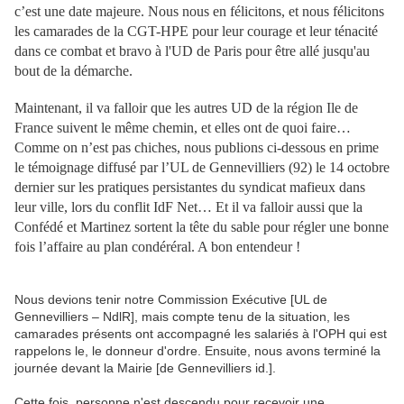
c’est une date majeure. Nous nous en félicitons, et nous félicitons
les camarades de la CGT-HPE pour leur courage et leur ténacité
dans ce combat et bravo à l'UD de Paris pour être allé jusqu'au
bout de la démarche.
Maintenant, il va falloir que les autres UD de la région Ile de
France suivent le même chemin, et elles ont de quoi faire…
Comme on n’est pas chiches, nous publions ci-dessous en prime
le témoignage diffusé par l’UL de Gennevilliers (92) le 14 octobre
dernier sur les pratiques persistantes du syndicat mafieux dans
leur ville, lors du conflit IdF Net… Et il va falloir aussi que la
Confédé et Martinez sortent la tête du sable pour régler une bonne
fois l’affaire au plan condéréral. A bon entendeur !
Nous devions tenir notre Commission Exécutive [UL de
Gennevilliers – NdlR], mais compte tenu de la situation, les
camarades présents ont accompagné les salariés à l'OPH qui est
rappelons le, le donneur d'ordre. Ensuite, nous avons terminé la
journée devant la Mairie [de Gennevilliers id.].
Cette fois, personne n'est descendu pour recevoir une