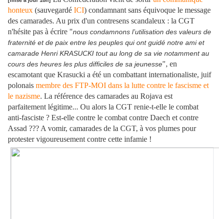
[mise à jour 18h]
honteux
(sauvegardé
ICI
) condamnant sans équivoque le message
des camarades. Au prix d'un contresens scandaleux : la CGT
n'hésite pas à écrire "
nous condamnons l’utilisation des valeurs de
fraternité et de paix entre les peuples qui ont guidé notre ami et
camarade Henri KRASUCKI tout au long de sa vie notamment au
", en
cours des heures les plus difficiles de sa jeunesse
escamotant que Krasucki a été un combattant internationaliste, juif
polonais
membre des FTP-MOI dans la lutte contre le fascisme et
le nazisme
. La référence des camarades au Rojava est
parfaitement légitime... Ou alors la CGT renie-t-elle le combat
anti-fasciste ? Est-elle contre le combat contre Daech et contre
Assad ??? A vomir, camarades de la CGT, à vos plumes pour
protester vigoureusement contre cette infamie !