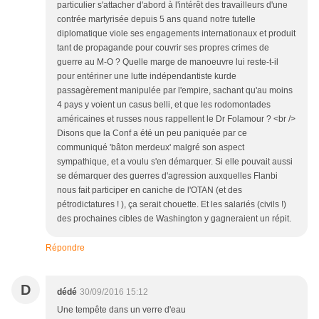
particulier s'attacher d'abord à l'intérêt des travailleurs d'une
contrée martyrisée depuis 5 ans quand notre tutelle
diplomatique viole ses engagements internationaux et produit
tant de propagande pour couvrir ses propres crimes de
guerre au M-O ? Quelle marge de manoeuvre lui reste-t-il
pour entériner une lutte indépendantiste kurde
passagèrement manipulée par l'empire, sachant qu'au moins
4 pays y voient un casus belli, et que les rodomontades
américaines et russes nous rappellent le Dr Folamour ? <br />
Disons que la Conf a été un peu paniquée par ce
communiqué 'bâton merdeux' malgré son aspect
sympathique, et a voulu s'en démarquer. Si elle pouvait aussi
se démarquer des guerres d'agression auxquelles Flanbi
nous fait participer en caniche de l'OTAN (et des
pétrodictatures ! ), ça serait chouette. Et les salariés (civils !)
des prochaines cibles de Washington y gagneraient un répit.
Répondre
D
dédé
30/09/2016 15:12
Une tempête dans un verre d'eau