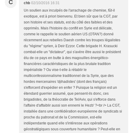
C
chb
02/10/2016 16:31
Un soutien aux inculpés de l'arrachage de chemise, fût-il
exotique, est à priori bienvenu. Et bien sûr que la CGT, par
son histoire et ses statuts, est du côté des faibles et des
opprimés. Mais l'histoire du conflit en Syrie est délicate,
comme le rappelle le soutien aérien US (OTAN?) donné
récemment aux rebelles Daesh contre les troupes légalistes
du "régime" syrien, à Deir Ezzor. Cette brigade H. Krasucki
combat-elle un "dictateur", qui s'avère être aussi le président
élu de ce pays en butte à des magouilles énergético-
financières caractéristiques de la plus brutale tradition
impérialiste ? Ou vise-t-elle à rétablir le
multiconfessionnalisme traditionnel de la Syrie, que des
hordes mercenaires 'djihadistes' (dont des français)
s'efforcent d'expédier en enfer ? Puisque la religion est un
étendard guerrier assumé, que pensent-ils donc, ces
brigadistes, de la théocratie de TelAviv, qui s'efforce dans
l'affaire d'affaiblir aussi son ennemi le Hezb' ?<br /> La CGT,
installée dans une confédération européenne de syndicats si
proche du patronat et de la Commission, est-elle
indépendante quand elle s'intéresse aux opérations
géostratégiques sous couverture humanitaire ? Peut-elle en