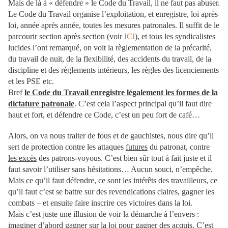
Mais de là à « défendre » le Code du Travail, il ne faut pas abuser.
Le Code du Travail organise l’exploitation, et enregistre, loi après
loi, année après année, toutes les mesures patronales. Il suffit de le
parcourir section après section (voir
ICI
), et tous les syndicalistes
lucides l’ont remarqué, on voit la règlementation de la précarité,
du travail de nuit, de la flexibilité, des accidents du travail, de la
discipline et des règlements intérieurs, les règles des licenciements
et les PSE etc.
Bref
le Code du Travail enregistre légalement les formes de la
dictature patronale
. C’est cela l’aspect principal qu’il faut dire
haut et fort, et défendre ce Code, c’est un peu fort de café…
Alors, on va nous traiter de fous et de gauchistes, nous dire qu’il
sert de protection contre les attaques
futures
du patronat, contre
les excès
des patrons-voyous. C’est bien sûr tout à fait juste et il
faut savoir l’utiliser sans hésitations… Aucun souci, n’empêche.
Mais ce qu’il faut défendre, ce sont les intérêts des travailleurs, ce
qu’il faut c’est se battre sur des revendications claires, gagner les
combats – et ensuite faire inscrire ces victoires dans la loi.
Mais c’est juste une illusion de voir la démarche à l’envers :
imaginer d’abord gagner sur la loi pour gagner des acquis. C’est