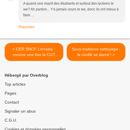
A quand une manif des étudiants et surtout des lycéens le
we? Ah pardon... Y'a jamais cours le we, donc ils ont mieux à
faire....
Répondre
< CER SNCF Lorraine :
Sous-traitance nettoyage :
encore une fois la CGT
le conflit se durcit ! >
patron-voyou !
Hébergé par Overblog
Top articles
Pages
Contact
Signaler un abus
C.G.U.
Cookies et données personnelles