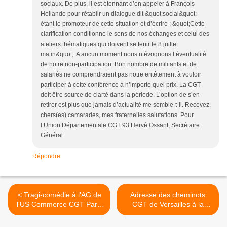
sociaux. De plus, il est étonnant d’en appeler à François
Hollande pour rétablir un dialogue dit &quot;social&quot;
étant le promoteur de cette situation et d’écrire : &quot;Cette
clarification conditionne le sens de nos échanges et celui des
ateliers thématiques qui doivent se tenir le 8 juillet
matin&quot;. A aucun moment nous n’évoquons l’éventualité
de notre non-participation. Bon nombre de militants et de
salariés ne comprendraient pas notre entêtement à vouloir
participer à cette conférence à n’importe quel prix. La CGT
doit être source de clarté dans la période. L’option de s’en
retirer est plus que jamais d’actualité me semble-t-il. Recevez,
chers(es) camarades, mes fraternelles salutations. Pour
l’Union Départementale CGT 93 Hervé Ossant, Secrétaire
Général
Répondre
< Tragi-comédie à l'AG de
Adresse des cheminots
l'US Commerce CGT Paris
CGT de Versailles à la
le 13 mai
Commission Exécutive >