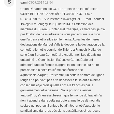
S
sami
03/07/2014 18:54
Union Départementale CGT 93 1, place de la Libération -
93016 BOBIGNY Cedex Tél. : 01.48.96.36.37 - Fax :
01.48.30.98.69 - Site Internet : www.cgt93.fr - E-mail : contact
Jr4 cgt93.fr Bobigny, le 3 juillet 2014. A l’attention des
membres du Bureau Confédéral Chers(es) camarades, je n’ai
pas l’habitude de m’adresser à vous par écrit mais je crois
que l’urgence et la situation le mérite. Après les dernières
déclarations de Manuel Valls je découvre la déclaration de la
confédération et le courrier de Thierry à François Hollande
suite à un Bureau Confédéral exceptionnel. Les débats qui
ont animé la Commission Exécutive Confédérale ont
démontré une différence d’appréciation notable sur notre
participation à cette troisième conférence dite
&quot;sociale&quot;. Par contre, un certain nombre de lignes
rouges ne pouvant pas être dépassées faisaient à minima
consensus et je crois qu’elles ont été franchies par le
gouvernement et le patronat. Nous pouvons vérifier
aujourd’hui, s’il en était besoin, que le monde du travail n’a
rien à attendre dans cette parodie annuelle de démocratie
sociale qui poursuit l’unique but d’intégrer et d’associer le
syndicalisme dans les décisions austéritaires et les reculs