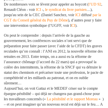
De nombreuses voix se lèvent pour appeler au boycott (
l’UD 92
,
Renault Cléon - voir
ICI
-,
le syndicat du livre parisien
…),
jusqu'au sein de la CEC (Daniel Sanchez, voir
ICI
diffusé
par la
CGT du Conseil général du Puy de Dôme
), d’autres pour y faire
une intervention symbolique (l’UGFF, voir I
CI
).
On peut le comprendre : depuis l’arrivée de la gauche au
gouvernement, les conférences sociales n’ont servi que de
préparation pour faire passer (avec l’aide de la CFDT) les graves
reculades qu’on connaît : l’ANI en 2012, la nouvelle réforme des
retraites en 2013. Entre temps, on a aussi eu la réforme de
l’assurance chômage (l’accord du 22 mars) qui a provoqué la
colère des intermittents, la réforme de la SNCF qui va détruire le
statut des cheminots et précariser toute une profession, le pacte de
compétitivité et les milliards au patronat, et on en oublie
sûrement…
Aujourd’hui, on voit Gattaz et le MEDEF criser sur le compte
épargne-pénibilité – qui déjà ne changera pas grand-chose pour
les travailleurs concernés («
La pénibilité et le rapport Moreau
» )
– et on peut imaginer qu’un nouveau recul est déjà sur le feu… A